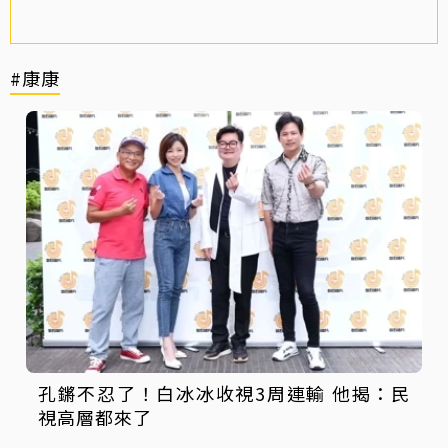
#康康
孔鏘不忍了！白冰冰收視3周連輸 他揭：民
視高層都來了