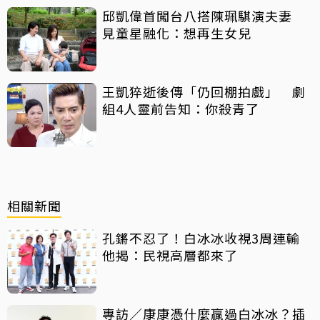
邱凱偉首闖台八搭陳珮騏演夫妻
見童星融化：想再生女兒
王凱猝逝後傳「仍回棚拍戲」 劇
組4人靈前告知：你殺青了
相關新聞
孔鏘不忍了！白冰冰收視3周連輸
他揭：民視高層都來了
專訪／康康憑什麼贏過白冰冰？插