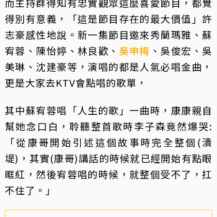
而主持群得知有忠實觀眾這麼喜愛節目，都覺
得別有意義，「這是節目存在的最大價值」許
志豪感性地說。新一集節目邀來秀蘭瑪雅、蘇
宥蓉、陳怡婷、林良歡、
吳申梅
、吳俊宏、吳
美琳、沈建豪等，演唱的都是人氣必唱金曲，
更是大家去KTV會點唱的歌單，
其中蘇宥蓉唱「人生的歌」一曲時，康康親自
幫她念口白，聆聽整首歌時李子森竟然爆哭:
「從康哥開始引述這個故事時完全整個(潰
堤)，其實(康哥)講話的時候就已經開始有點眼
眶紅，然後宥蓉唱的時候，就整個受不了，扛
不住了。」