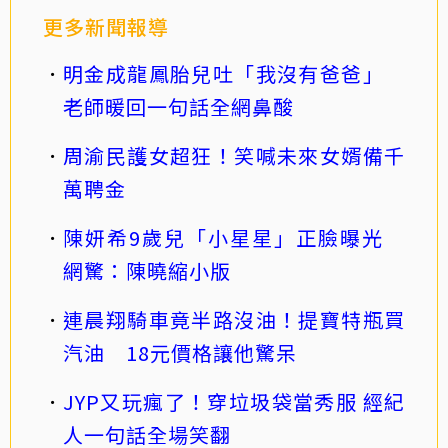
更多新聞報導
明金成龍鳳胎兒吐「我沒有爸爸」
老師暖回一句話全網鼻酸
周渝民護女超狂！笑喊未來女婿備千
萬聘金
陳妍希9歲兒「小星星」正臉曝光
網驚：陳曉縮小版
連晨翔騎車竟半路沒油！提寶特瓶買
汽油 18元價格讓他驚呆
JYP又玩瘋了！穿垃圾袋當秀服 經紀
人一句話全場笑翻