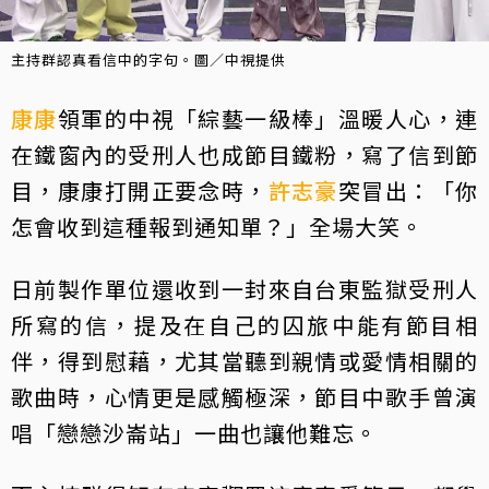
主持群認真看信中的字句。圖／中視提供
康康
領軍的中視「綜藝一級棒」溫暖人心，連
在鐵窗內的受刑人也成節目鐵粉，寫了信到節
目，康康打開正要念時，
許志豪
突冒出：「你
怎會收到這種報到通知單？」全場大笑。
日前製作單位還收到一封來自台東監獄受刑人
所寫的信，提及在自己的囚旅中能有節目相
伴，得到慰藉，尤其當聽到親情或愛情相關的
歌曲時，心情更是感觸極深，節目中歌手曾演
唱「戀戀沙崙站」一曲也讓他難忘。