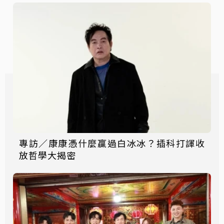
專訪／康康憑什麼贏過白冰冰？插科打諢收
放哲學大揭密