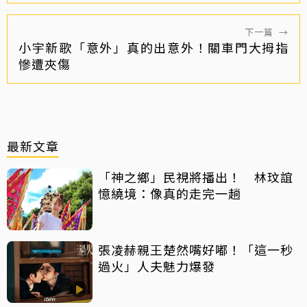
下一篇
→
小宇新歌「意外」真的出意外！關車門大拇指
慘遭夾傷
最新文章
「神之鄉」民視將播出！ 林玟誼
憶繞境：像真的走完一趟
張凌赫親王楚然嘴好嘟！「這一秒
過火」人夫魅力爆發