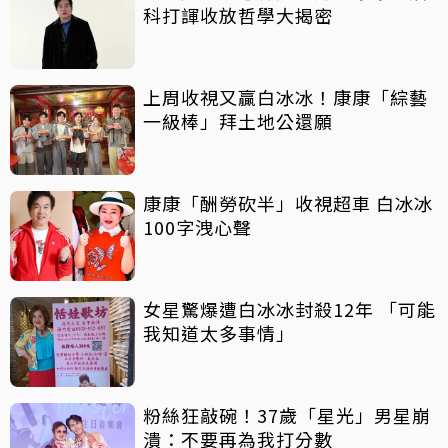
科打諢收放哲學大揭密
上周收視又贏白冰冰！康康「綜藝
一級棒」拜土地公還願
康康「酬勞砍半」收視超車 白冰冰
100字洩心聲
女星驚爆遭白冰冰封殺12年 「可能
我知道太多事情」
粉絲狂敲碗！37歲「星光」男星崩
潰：不要再為我打分數