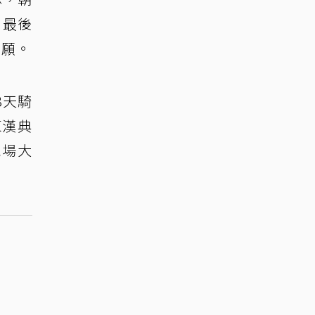
，最後
如願。
8天騎
陳漢典
現場大