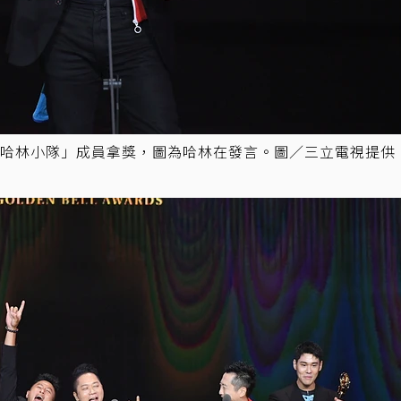
哈林小隊」成員拿獎，圖為哈林在發言。圖／三立電視提供