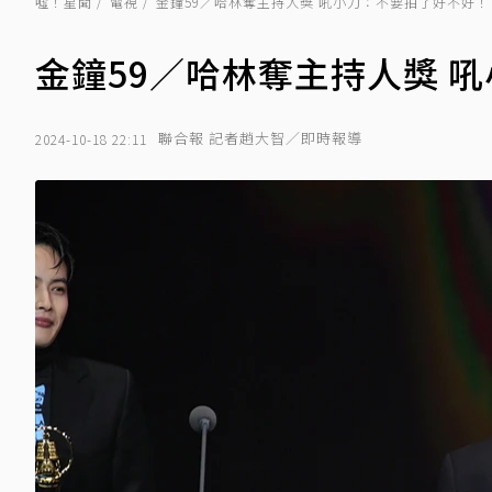
噓！星聞
電視
金鐘59／哈林奪主持人獎 吼小刀：不要拍了好不好！
金鐘59／哈林奪主持人獎 
聯合報 記者趙大智／即時報導
2024-10-18 22:11