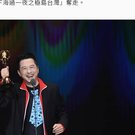
下海過一夜之極島台灣」奪走。