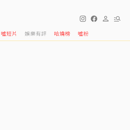
噓短片
娛樂有評
哈燒榜
噓粉