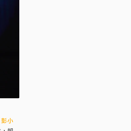
、
彭小
隊，朝