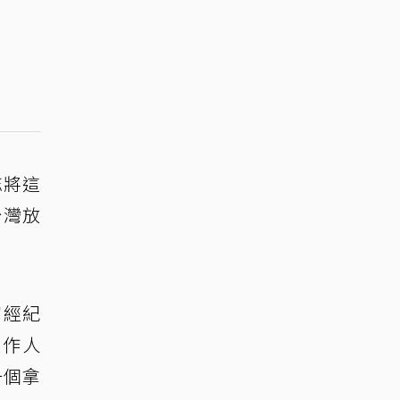
忘將這
台灣放
初經紀
工作人
一個拿