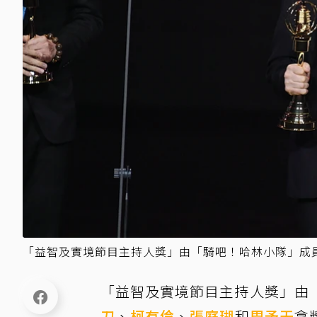
「益智及實境節目主持人獎」由「騎吧！哈林小隊」成
「益智及實境節目主持人獎」由
刀
、
柯有倫
、
張庭瑚
和
周予天
拿