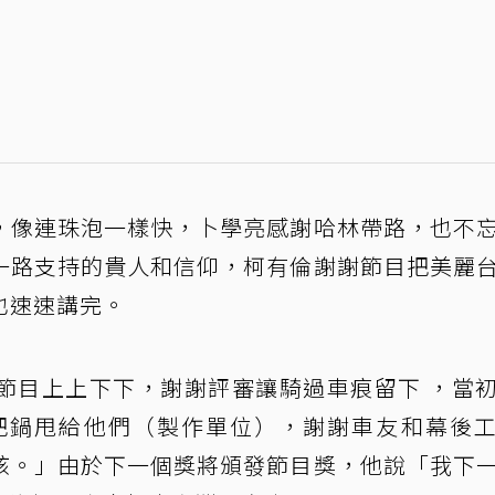
，像連珠泡一樣快，卜學亮感謝哈林帶路，也不
一路支持的貴人和信仰，柯有倫謝謝節目把美麗
也速速講完。
節目上上下下，謝謝評審讓騎過車痕留下 ，當
把鍋甩給他們（製作單位），謝謝車友和幕後
孩。」由於下一個獎將頒發節目獎，他說「我下