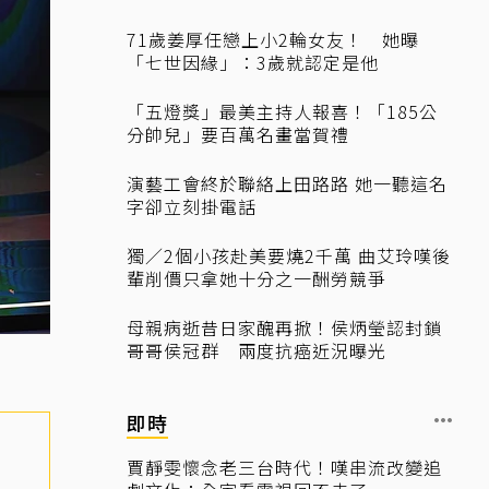
71歲姜厚任戀上小2輪女友！ 她曝
「七世因緣」：3歲就認定是他
「五燈獎」最美主持人報喜！「185公
分帥兒」要百萬名畫當賀禮
演藝工會終於聯絡上田路路 她一聽這名
字卻立刻掛電話
獨／2個小孩赴美要燒2千萬 曲艾玲嘆後
輩削價只拿她十分之一酬勞競爭
母親病逝昔日家醜再掀！侯炳瑩認封鎖
哥哥侯冠群 兩度抗癌近況曝光
即時
賈靜雯懷念老三台時代！嘆串流改變追