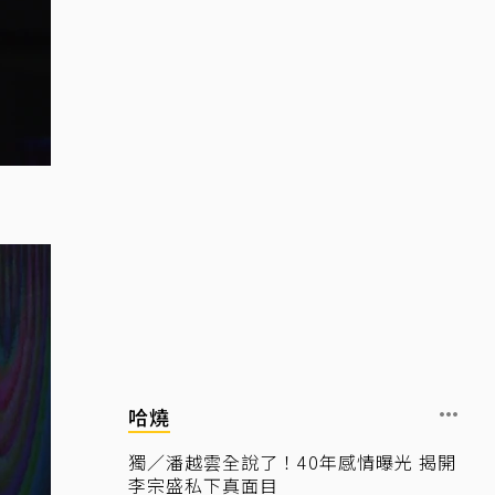
哈燒
獨／潘越雲全說了！40年感情曝光 揭開
李宗盛私下真面目