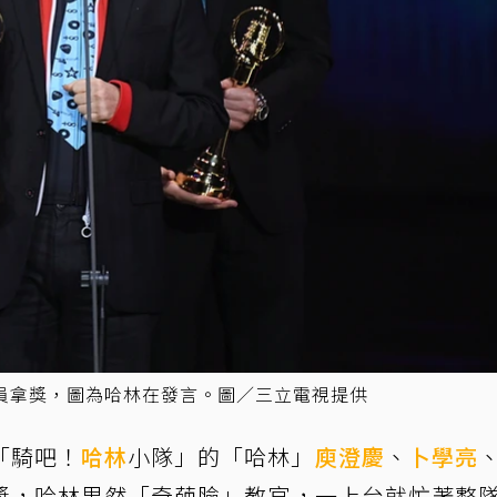
員拿獎，圖為哈林在發言。圖／三立電視提供
「騎吧！
哈林
小隊」的「哈林」
庾澄慶
、
卜學亮
獎，哈林果然「奇葩臉」教官，一上台就忙著整