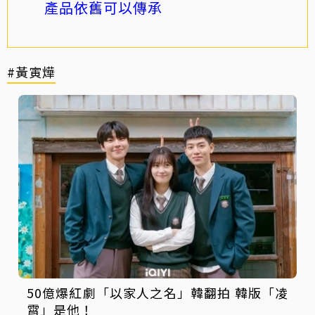
產品依舊可以傳承
#黃寅燁
50億爆紅劇「以家人之名」韓翻拍 韓版「凌
霄」是他！