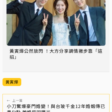
黃寅燁公然放閃 ！大方分享調情撇步靠「這
招」
黃寅燁
←
上一篇
小刀驚爆豪門婚變！與台玻千金12年婚姻傳已
畫句點 離婚原因曝光