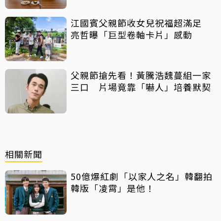
江國賓父親節收女兒祝福超滿足
亮哲曝「巨型卷軸卡片」感動
父親節搶先看！黃騰浩魏蔓組一家
三口 片場竟靠「嚇人」培養默契
相關新聞
50億爆紅劇「以家人之名」韓翻拍
韓版「凌霄」是他！