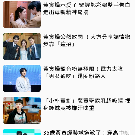
黃寅燁示愛了 緊握鄭彩娟雙手告白
走出母親精神霸凌
黃寅燁公然放閃 ！大方分享調情撇
步靠「這招」
黃寅燁寵台粉無極限！電力太強
「男女通吃」還圈粉路人
「小朴寶劍」裴賢聖露肌超吸睛 裸
身護妹竟被嫌汗味重
35歲黃寅燁裝嫩道歉了！穿高中制