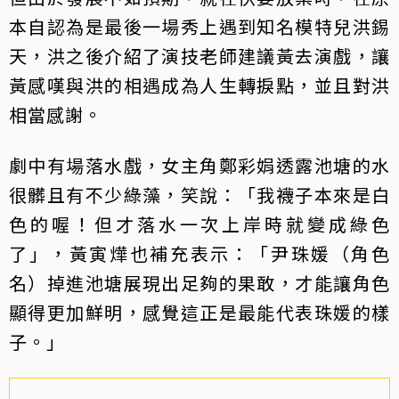
本自認為是最後一場秀上遇到知名模特兒洪錫
天，洪之後介紹了演技老師建議黃去演戲，讓
黃感嘆與洪的相遇成為人生轉捩點，並且對洪
相當感謝。
劇中有場落水戲，女主角鄭彩娟透露池塘的水
很髒且有不少綠藻，笑說：「我襪子本來是白
色的喔！但才落水一次上岸時就變成綠色
了」，黃寅燁也補充表示：「尹珠媛（角色
名）掉進池塘展現出足夠的果敢，才能讓角色
顯得更加鮮明，感覺這正是最能代表珠媛的樣
子。」