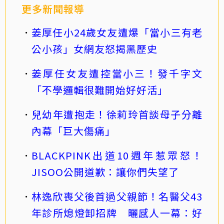
更多新聞報導
姜厚任小24歲女友遭爆「當小三有老
公小孩」女網友怒揭黑歷史
姜厚任女友遭控當小三！發千字文
「不學邏輯很難開始好好活」
兒幼年遭抱走！徐莉玲首談母子分離
內幕「巨大傷痛」
BLACKPINK出道10週年惹眾怒！
JISOO公開道歉：讓你們失望了
林逸欣喪父後首過父親節！名醫父43
年診所熄燈卸招牌 曬感人一幕：好