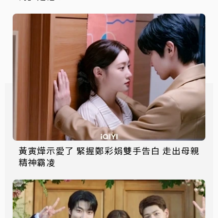
黃寅燁示愛了 緊握鄭彩娟雙手告白 走出母親
精神霸凌