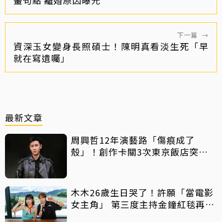
下一篇
→
資深玉女變身長照碩士！陳明真看淡生死「早
就在寫遺囑」
最新文章
周興哲12年演藝路「傷痕成了
殼」！創作卡關3次東京飯店突找
回靈感
木木26歲生日哭了！許願「當電影
女主角」 第三度主持金鐘紅毯再喊
話