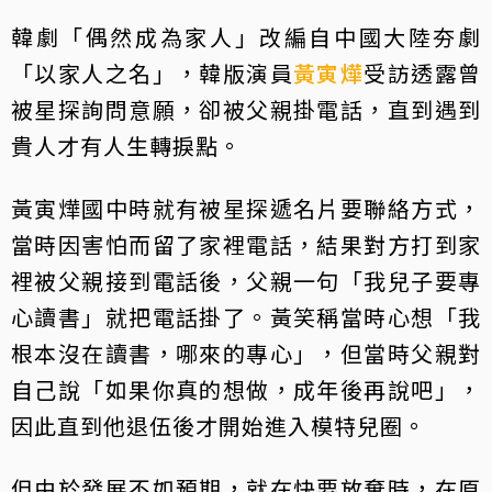
韓劇「偶然成為家人」改編自中國大陸夯劇
「以家人之名」，韓版演員
黃寅燁
受訪透露曾
被星探詢問意願，卻被父親掛電話，直到遇到
貴人才有人生轉捩點。
黃寅燁國中時就有被星探遞名片要聯絡方式，
當時因害怕而留了家裡電話，結果對方打到家
裡被父親接到電話後，父親一句「我兒子要專
心讀書」就把電話掛了。黃笑稱當時心想「我
根本沒在讀書，哪來的專心」，但當時父親對
自己說「如果你真的想做，成年後再說吧」，
因此直到他退伍後才開始進入模特兒圈。
但由於發展不如預期，就在快要放棄時，在原