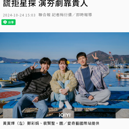
謊拒星探 演夯劇靠貴人
聯合報 記者梅衍儂／即時報導
2024-10-24 15:03
黃寅燁（左）鄭彩娟、裴賢聖。圖／愛奇藝國際站提供