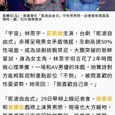
夏騰宏(左)、張書豪在「妮波自由式」中有男男戀，記者會現場直接
親吻。圖／紅杉娛樂提供
「宇宙」林思宇、
莊凱勛
主演，台劇「妮波自
由式」赤裸呈現男女矛盾情感，全劇高達50%
性場面，成為該劇挑戰禁忌、大膽突破的新鮮
嘗試，身為女主角，林思宇坦言花了2年時間
做心理準備，一場和AV男優的床戲，她驚訝對
方能輕鬆控制重點部位「不倒」，被問喜歡的
性愛姿勢，她笑回：「我喜歡自己來。」
「妮波自由式」29日舉辦上線記者會，
張書豪
和
夏騰宏
戲裡上演男男戀，現場也大方親吻，