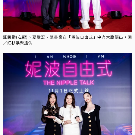
莊凱勛(左起)、夏騰宏、張書豪在「妮波自由式」中有大膽演出。圖
／紅杉娛樂提供