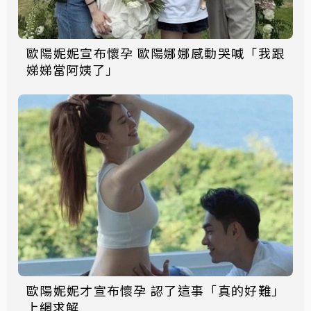
歐陽妮妮宣布懷孕 歐陽娜娜感動哭喊「我跟
娣娣當阿姨了」
歐陽妮妮才宣布懷孕 認了這事「真的好難」
上網求解