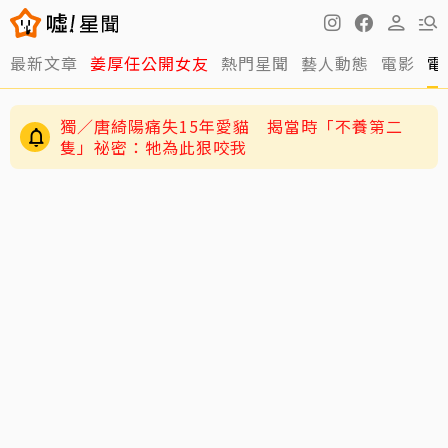
最新文章
姜厚任公開女友
熱門星聞
藝人動態
電影
電
獨／唐綺陽痛失15年愛貓 揭當時「不養第二
隻」祕密：牠為此狠咬我
王仁甫紐西蘭旅遊開箱岑永康豪宅！林義傑、吳
速玲同行 夢幻美景全曝光