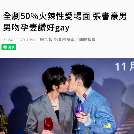
全劇50%火辣性愛場面 張書豪男
男吻孕妻讚好gay
聯合報 記者陳慧貞／即時報導
2024-10-29 18:17