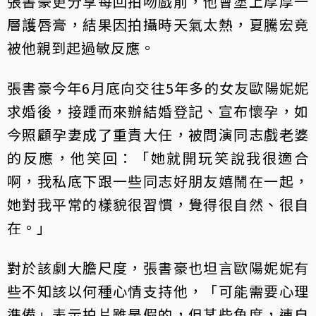
張書豪更分享每回拍吻戲前，他會塗上厚厚一
層護唇膏，結果因拍攝時天氣太熱，夏騰宏竟
被他親到起過敏反應。
張書豪今年6月底向交往5年多的女友歐陽妮妮
求婚後，接踵而來辦結婚登記、宣布懷孕，如
今照顧孕妻成了重責大任，被問演同志戲老婆
的反應，他笑回：「她就開玩笑說我很適合
啊，我私底下跟一些同志好朋友嬉鬧在一起，
她對我平常的樣貌很習慣，覺得很自然、很自
在。」
對於該劇大膽尺度，張書豪也坦言歐陽妮妮有
些不知該以何種心情支持他，「可能需要心理
準備」表示拍片雖是假的，但某些角度，連自