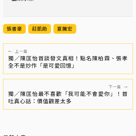
張書豪
莊凱勛
夏騰宏
←
上一篇
獨／陳匡怡首談發文真相！點名陳柏霖、張孝
全不是炒作「是可愛回憶」
下一篇
→
獨／陳匡怡最不喜歡「我可能不會愛你」！首
吐真心話：價值觀差太多