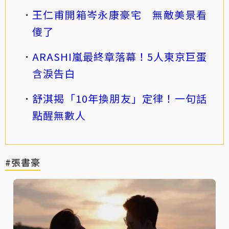
王仁甫開箱岑永康豪宅 無敵美景看
傻了
ARASHI嵐最終章落幕！5人東京巨蛋
含淚告白
舒淇揭「10年換朋友」定律！一句話
點醒無數人
#張書豪