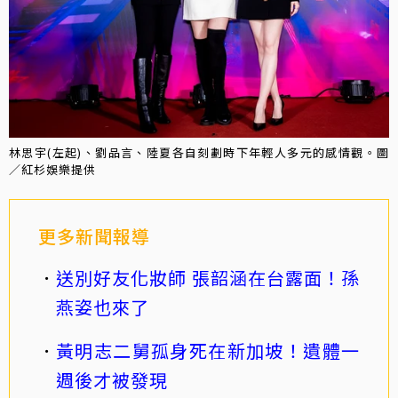
林思宇(左起)、劉品言、陸夏各自刻劃時下年輕人多元的感情觀。圖
／紅杉娛樂提供
更多新聞報導
送別好友化妝師 張韶涵在台露面！孫
燕姿也來了
黃明志二舅孤身死在新加坡！遺體一
週後才被發現