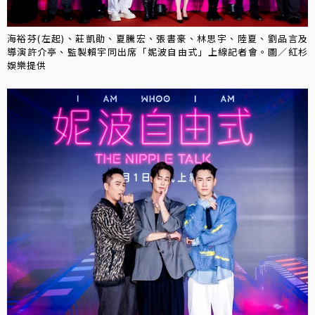
海裕芬(左起)、莊凱勛、夏騰宏、張書豪、林思宇、陸夏、劉品言及
導演許介亭、監製賴宇同出席「妮波自由式」上線記者會。圖／紅杉
娛樂提供