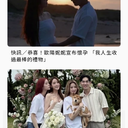
快訊／恭喜！歐陽妮妮宣布懷孕 「我人生收
過最棒的禮物」