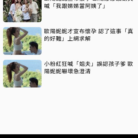
喊「我跟娣娣當阿姨了」
歐陽妮妮才宣布懷孕 認了這事「真
的好難」上網求解
小粉紅狂喊「姐夫」誤認孩子爹 歐
陽妮妮嚇壞急澄清