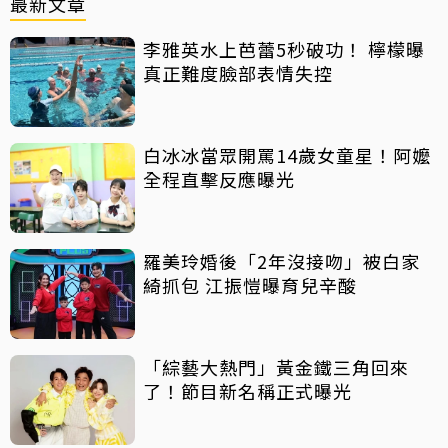
最新文章
李雅英水上芭蕾5秒破功！ 檸檬曝
真正難度臉部表情失控
白冰冰當眾開罵14歲女童星！阿嬤
全程直擊反應曝光
羅美玲婚後「2年沒接吻」被白家
綺抓包 江振愷曝育兒辛酸
「綜藝大熱門」黃金鐵三角回來
了！節目新名稱正式曝光