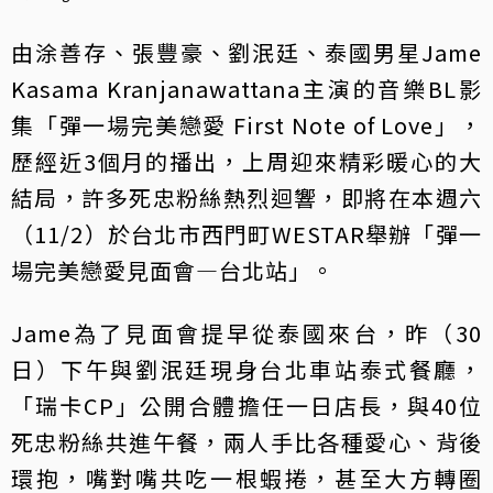
由涂善存、張豐豪、劉泯廷、泰國男星Jame
Kasama Kranjanawattana主演的音樂BL影
集「彈一場完美戀愛 First Note of Love」，
歷經近3個月的播出，上周迎來精彩暖心的大
結局，許多死忠粉絲熱烈迴響，即將在本週六
（11/2）於台北市西門町WESTAR舉辦「彈一
場完美戀愛見面會—台北站」。
Jame為了見面會提早從泰國來台，昨（30
日）下午與劉泯廷現身台北車站泰式餐廳，
「瑞卡CP」公開合體擔任一日店長，與40位
死忠粉絲共進午餐，兩人手比各種愛心、背後
環抱，嘴對嘴共吃一根蝦捲，甚至大方轉圈