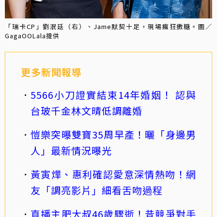
「瑞卡CP」劉泯廷（右）、Jame默契十足，現場瘋狂撒糖。圖／
GagaOOLala提供
更多新聞報導
5566小刀證實結束14年婚姻！ 認與
台玻千金林文晴低調離婚
愷樂突曝雙寶35周早產！曬「身邊男
人」最新情況曝光
黃寅燁、惠利確認愛意深情熱吻！網
友「調亮影片」細看舌吻過程
直播主肥大叔46歲驟逝！昔競爭對手