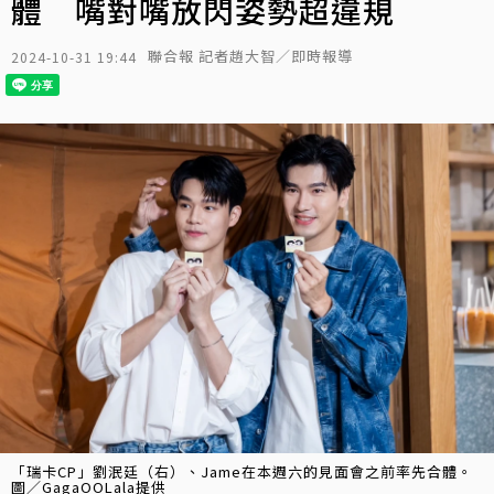
體 嘴對嘴放閃姿勢超違規
聯合報 記者趙大智／即時報導
2024-10-31 19:44
「瑞卡CP」劉泯廷（右）、Jame在本週六的見面會之前率先合體。
圖／GagaOOLala提供