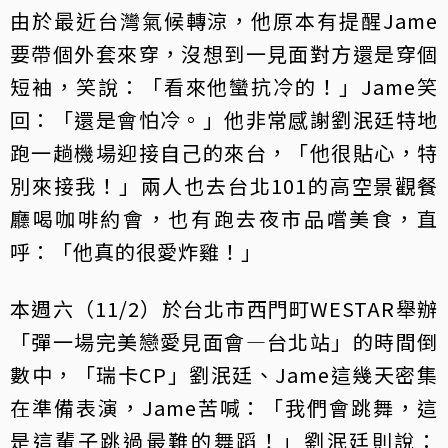
由於最近台灣氣候轉涼，他原本有提醒Jame
要帶個外套來穿，沒想到一見面對方還是穿個
短袖，笑說：「看來他蠻抗冷的！」Jame笑
回：「還是會怕冷。」他非常感謝劉泯廷特地
跑一趟機場迎接自己的來台，「他很貼心，特
別來接我！」兩人也去台北101的高空景觀餐
廳喝咖啡約會，也有跑去夜市品嚐美食，直
呼：「他真的很愛炸雞！」
本週六（11/2）於台北市西門町WESTAR舉辦
「彈一場完美戀愛見面會—台北站」的時間倒
數中，「瑞卡CP」劉泯廷、Jame這幾天密集
在準備表演，Jame苦喊：「我們會跳舞，這
是這輩子跳過最難的舞蹈！」劉泯廷則說：