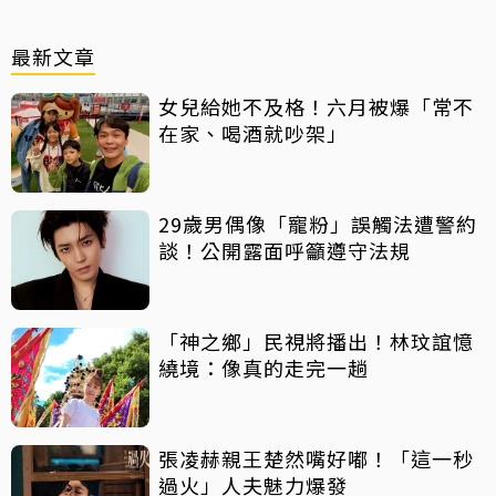
最新文章
女兒給她不及格！六月被爆「常不
在家、喝酒就吵架」
29歲男偶像「寵粉」誤觸法遭警約
談！公開露面呼籲遵守法規
「神之鄉」民視將播出！林玟誼憶
繞境：像真的走完一趟
張凌赫親王楚然嘴好嘟！「這一秒
過火」人夫魅力爆發