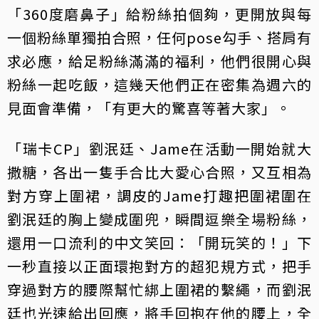
「360度磨鼻子」給粉絲拍個夠，更開放與每
一個粉絲單獨拍合照，任何pose勾手、搭肩有
求必應，給足粉絲滿滿的福利，他們很開心與
粉絲一起吃飯，這幾天他們正在密集為週六的
見面會準備，「有更大的驚喜等著大家」。
「瑞卡CP」劉泯廷、Jame在活動一開始就大
撒糖，各出一隻手合比大愛心合照，又互相為
對方穿上圍裙，調皮的Jame打趣把圍裙圍在
劉泯廷的胸上變成圍兜，瞬間逗樂全場粉絲，
還用一口流利的中文笑回：「開玩笑的！」下
一秒直接以正面環抱對方的超犯規方式，把手
穿過對方的腰際幫忙綁上圍裙的繫繩，而劉泯
廷也光速給出回應，將手回抱在他的腰上，全