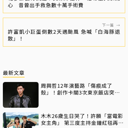
心 昔曾出手救急數十萬手術費
下一篇
→
許富凱小巨蛋倒數2天遇颱風 急喊「白海豚退
散」！
最新文章
周興哲12年演藝路「傷痕成了
殼」！創作卡關3次東京飯店突找
回靈感
木木26歲生日哭了！許願「當電影
女主角」 第三度主持金鐘紅毯再喊