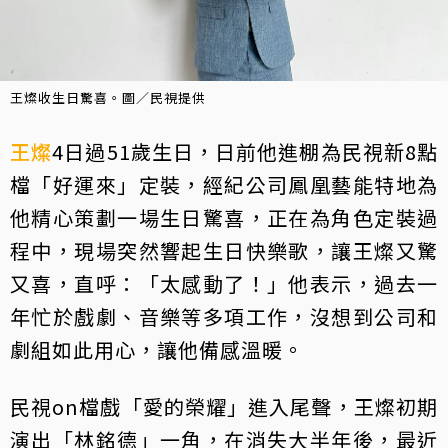
王燦收生日驚喜。圖／民視提供
王燦
4日過51歲生日，日前他進棚為民視新8點
檔「好運來」定裝，經紀公司鳳凰藝能特地為
他精心策劃一場生日驚喜，正在為角色定裝過
程中，現場突然響起生日快樂歌，讓王燦又驚
又喜，直呼：「太感動了！」他表示，過去一
年忙於戲劇、音樂等多項工作，沒想到公司和
劇組如此用心，讓他備感溫暖。
民視on檔戲「愛的榮耀」進入尾聲，王燦初期
演出「林銘德」一角，在消失大半年後，最近