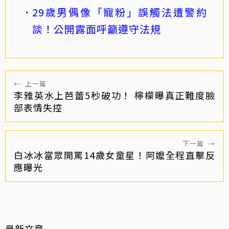
29歲男偶像「寵粉」誤觸法遭警約
談！公開露面呼籲遵守法規
←
上一篇
李雅英水上芭蕾5秒破功！ 檸檬曝真正難度臉
部表情失控
下一篇
→
白冰冰當眾開罵14歲女童星！阿嬤全程直擊反
應曝光
最新文章