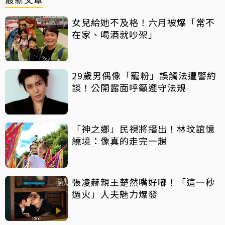
女兒給她不及格！六月被爆「常不
在家、喝酒就吵架」
29歲男偶像「寵粉」誤觸法遭警約
談！公開露面呼籲遵守法規
「神之鄉」民視將播出！林玟誼憶
繞境：像真的走完一趟
張凌赫親王楚然嘴好嘟！「這一秒
過火」人夫魅力爆發