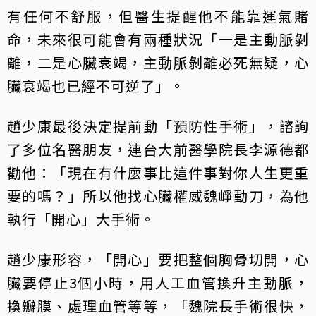
有任何不舒服，但醫生提醒他不能靠運氣賭
命，未來很可能會有兩種狀況「一是主動脈剝
離，二是心臟衰竭，主動脈剝離必死無疑，心
臟衰竭也已經不可逆了」。
趙少康最後決定提前動「預防性手術」，諮詢
了多位名醫朋友，連台大前醫學院長李源德都
勸他：「現在有什麼事比這件事對你人生更重
要的嗎？」所以他找心臟權威魏崢動刀，為他
執行「開心」大手術。
趙少康形容，「開心」要把整個胸骨切開，心
臟要停止3個小時，用人工血管換升主動脈，
換瓣膜、處理血管等等，「魏院長手術很快，