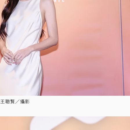
者王聰賢／攝影