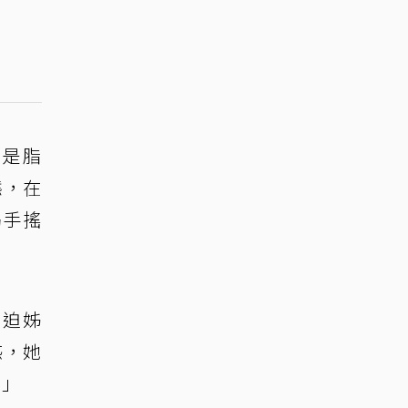
斤是脂
態，在
喝手搖
強迫姊
惑，她
。」