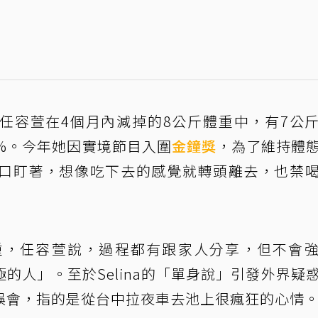
任容萱在4個月內減掉的8公斤體重中，有7公
3%。今年她因實境節目入圍
金鐘獎
，為了維持體
口盯著，想像吃下去的感覺就轉頭離去，也禁
重，任容萱說，過程都有跟家人分享，但不會
的人」。至於Selina的「單身說」引發外界疑
誤會，指的是從台中拉夜車去池上很瘋狂的心情