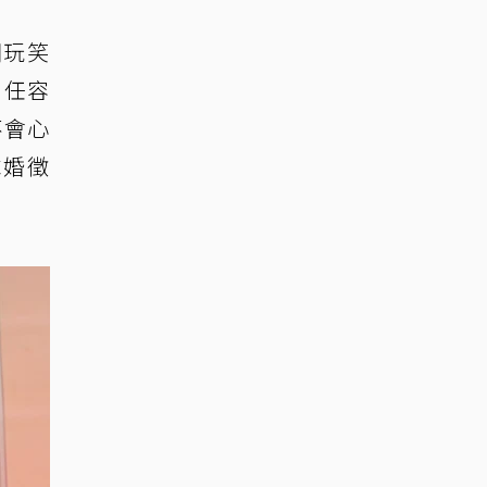
開玩笑
？任容
不會心
求婚徵