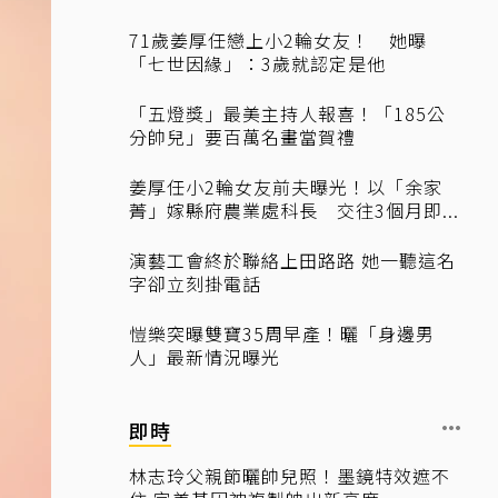
71歲姜厚任戀上小2輪女友！ 她曝
「七世因緣」：3歲就認定是他
「五燈獎」最美主持人報喜！「185公
分帥兒」要百萬名畫當賀禮
姜厚任小2輪女友前夫曝光！以「余家
菁」嫁縣府農業處科長 交往3個月即...
演藝工會終於聯絡上田路路 她一聽這名
字卻立刻掛電話
愷樂突曝雙寶35周早產！曬「身邊男
人」最新情況曝光
即時
林志玲父親節曬帥兒照！墨鏡特效遮不