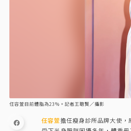
任容萱目前體脂為23%。記者王聰賢／攝影
任容萱
擔任瘦身診所品牌大使，
受下半身肥胖困擾多年，體重最