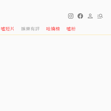
噓短片
娛樂有評
哈燒榜
噓粉