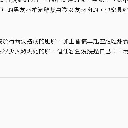
4年的男友林柏澍雖然喜歡女友肉肉的，也樂見
屬於荷爾蒙造成的肥胖，加上習慣早起空腹吃甜
然很少人發現她的胖，但任容萱沒饒過自己：「