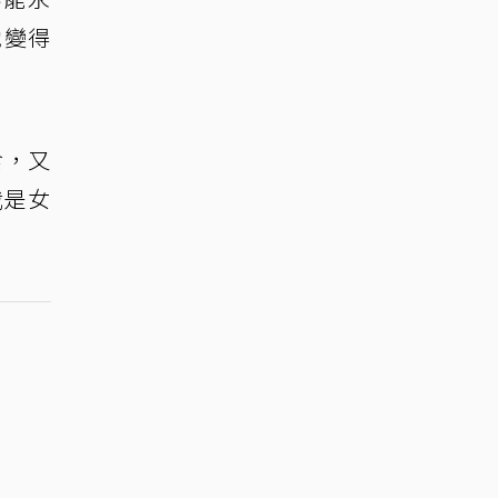
她變得
食，又
我是女