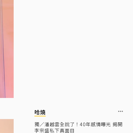
哈燒
獨／潘越雲全說了！40年感情曝光 揭開
李宗盛私下真面目