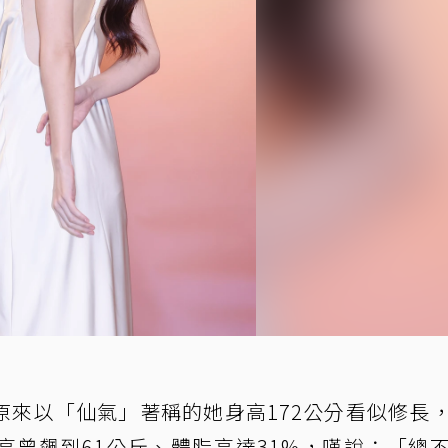
原來以「仙氣」著稱的她身高172公分看似修長
高曾飆到61公斤、體脂高達31%，嘆說：「總