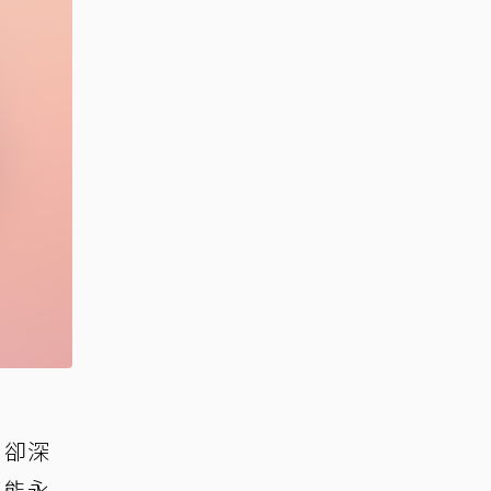
，卻深
不能永