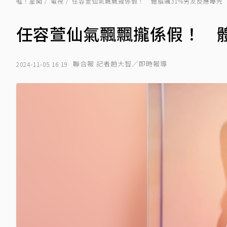
噓！星聞
電視
任容萱仙氣飄飄攏係假！ 體脂飆31%男友反應曝光
任容萱仙氣飄飄攏係假！ 體
聯合報 記者趙大智／即時報導
2024-11-05 16:19