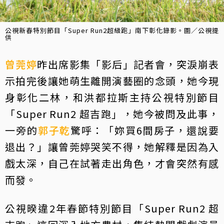
公視新春特別節目「Super Run2超級跑」南下彰化錄影。圖／公視提
供
曾莞婷
昨出席影集「影后」記者會，突淚崩表
示拍完後讓她萌生離開演藝圈的念頭，她今現
身彰化二林，和洪都拉斯主持公視特別節目
「Super Run2 超吉跑」，她今被問及此事，
一旁的
郭子乾
驚呼：「妳買6間房子，還說要
退出？」讓曾莞婷哭笑不得，她解釋是因為入
戲太深，自己在試著走出角色，才會突然有感
而發。
公視暌違2年春節特別節目「Super Run2 超