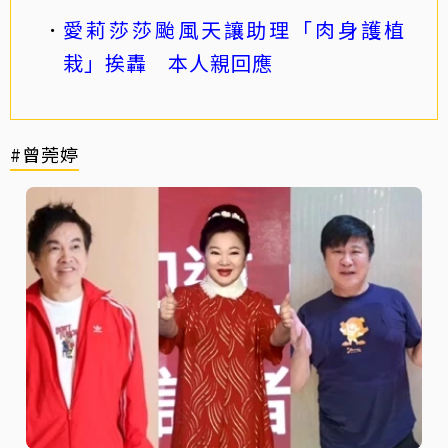
愛莉莎莎颱風天讓助理「肉身護植
栽」挨轟 本人親回應
#曾莞婷