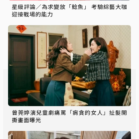
星級評論／為求變放「鯰魚」 考驗綜藝大咖
迎接戰場的能力
曾莞婷演兒童劇痛罵「痟貪的女人」扯髮開
撕畫面曝光