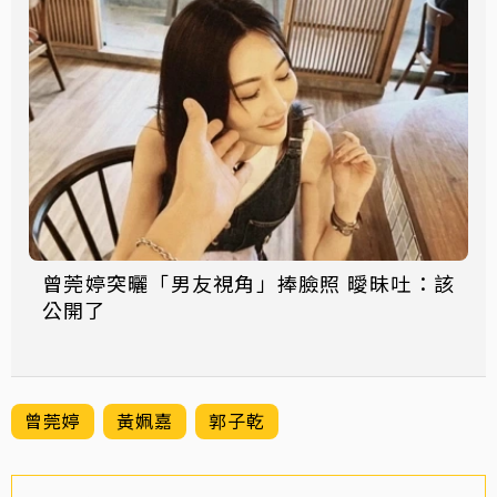
曾莞婷突曬「男友視角」捧臉照 曖昧吐：該
公開了
曾莞婷
黃姵嘉
郭子乾