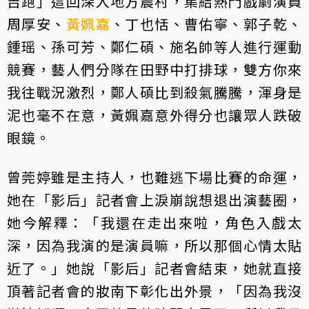
吉跑」這回深入地方農村，集結熱門戲劇演員
周厚安、
黃姵嘉
、丁也恬、曹佑寧、郭子乾、
鍾瑶、孫可芳、鄭仁碩、施名帥等人進行運動
競賽，藝人們分隊在田野中打排球，雙方你來
我往戰況激烈，鄭人碩比到殺氣騰騰，渾身是
泥也毫不在意，黃姵嘉意外得分也讓眾人跌破
眼鏡。
曾莞婷雖是主持人，也難逃下場比賽的命運，
她在「影后」記者會上淚崩說想退出演藝圈，
她今解釋：「我還在走出來啦，角色入戲太
深，因為我演的是演員嘛，所以那個心情太貼
近了。」她說「影后」記者會結束，她就直接
頂著記者會的妝南下彰化出外景，「因為我沒