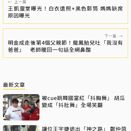
←
上一篇
王凱靈堂曝光！白衣遺照+黑色郵筒 媽媽缺席
原因曝光
下一篇
→
明金成走後第4個父親節！龍鳳胎兒吐「我沒有
爸爸」 老師暖回一句話全網鼻酸
最新文章
被cue跳韓國當紅「抖胸舞」 胡瓜
變成「抖肚舞」全場笑翻
讓位王宇婕退出「神之路」 鄭仲茵