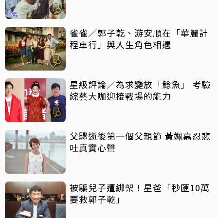
雀雀／郭子乾、游安順在「華麗計
程車行」與人生角色相遇
星級評論／為求變放「鯰魚」 考驗
綜藝大咖迎接戰場的能力
父驟逝後第一個父親節 黃姵嘉忍悲
吐真實心聲
被騙兒子遭綁架！星爸「秒匯10萬
要救郭子乾」