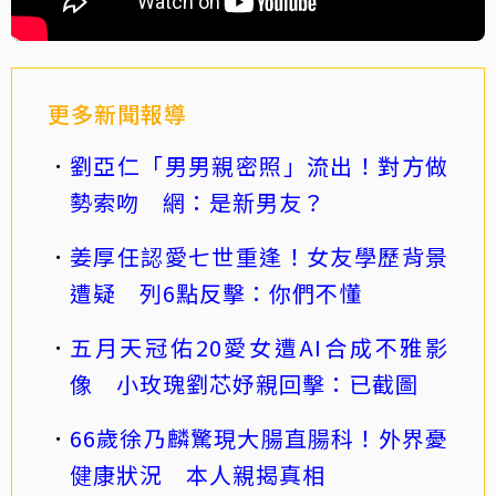
更多新聞報導
劉亞仁「男男親密照」流出！對方做
勢索吻 網：是新男友？
姜厚任認愛七世重逢！女友學歷背景
遭疑 列6點反擊：你們不懂
五月天冠佑20愛女遭AI合成不雅影
像 小玫瑰劉芯妤親回擊：已截圖
66歲徐乃麟驚現大腸直腸科！外界憂
健康狀況 本人親揭真相