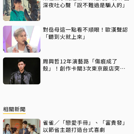
深夜吐心聲「說不難過是騙人的」
對岳母這一點看不順眼！歐漢聲認
「聽到火就上來」
周興哲12年演藝路「傷痕成了
殼」！創作卡關3次東京飯店突找
回靈感
相關新聞
雀雀／「戀愛手冊」、「富貴發」
以節省主題打造台式喜劇