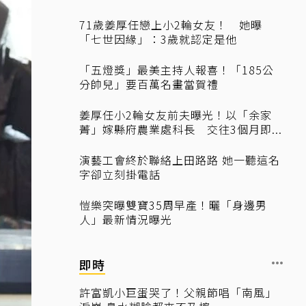
71歲姜厚任戀上小2輪女友！ 她曝
「七世因緣」：3歲就認定是他
「五燈獎」最美主持人報喜！「185公
分帥兒」要百萬名畫當賀禮
姜厚任小2輪女友前夫曝光！以「余家
菁」嫁縣府農業處科長 交往3個月即...
演藝工會終於聯絡上田路路 她一聽這名
字卻立刻掛電話
愷樂突曝雙寶35周早產！曬「身邊男
人」最新情況曝光
即時
許富凱小巨蛋哭了！父親節唱「南風」