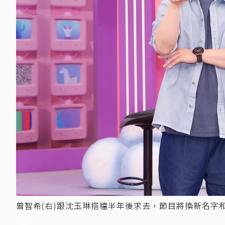
曾智希(右)跟沈玉琳搭檔半年後求去，節目將換新名字