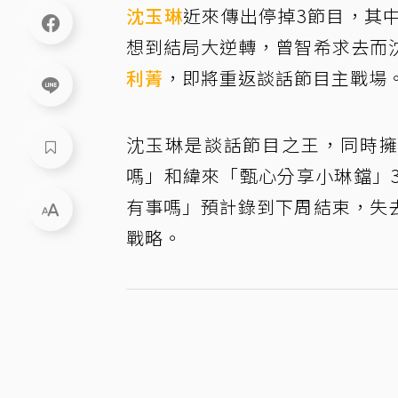
沈玉琳
近來傳出停掉3節目，其
想到結局大逆轉，曾智希求去而
利菁
，即將重返談話節目主戰場
沈玉琳是談話節目之王，同時擁
嗎」和緯來「甄心分享小琳鐺」
有事嗎」預計錄到下周結束，失
戰略。