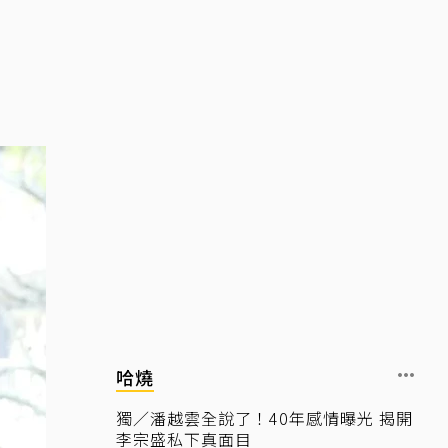
哈燒
獨／潘越雲全說了！40年感情曝光 揭開
李宗盛私下真面目