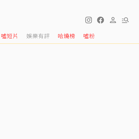
噓短片
娛樂有評
哈燒榜
噓粉