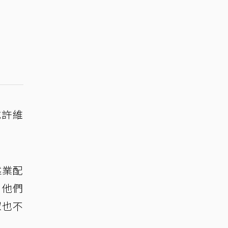
成許維
靠業配
，他們
眾也不