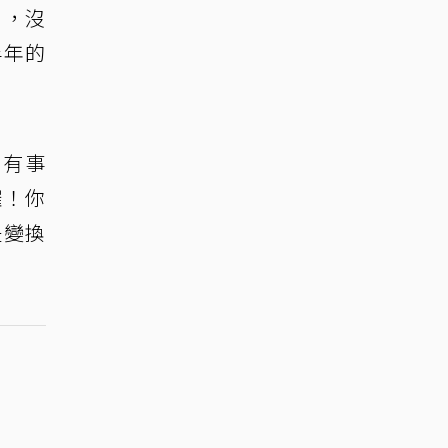
」，沒
半年的
你有事
囉！你
是變換