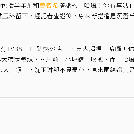
中包括半年前和
曾智希
搭檔的「哈囉！你有事嗎
沈玉琳留下，經記者查證後，原來新搭檔是沉潛
。
有TVBS「11點熱炒店」、東森超視「哈囉！
3大帶狀戰線，兩周前「小琳鐺」收攤，而「哈
去大半領土，沈玉琳卻不見憂心，原來兩線都只