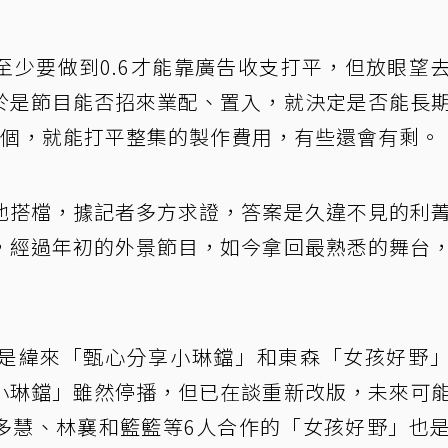
至少要做到0.6才能靠廣告收支打平，但放眼望
於是節目能否招來業配、置入，就決定是否能長
一個，就能打平整集的製作費用，有些還會有剩。
他搭檔，據記者多方求證，答案是久違不見的利
，經過年初的外景節目，如今拿回最熟悉的舞台
是緯來「甄心分享小琳鐺」和東森「女孩好野
小琳鐺」雖然停播，但已在談重新改版，未來可
多慧、林襄和籃籃等6人合作的「女孩好野」也