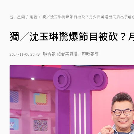
噓！星聞
電視
獨／沈玉琳驚爆節目被砍？月少百萬逼出天后出手解
獨／沈玉琳驚爆節目被砍？
聯合報 記者葉君遠／即時報導
2024-11-06 20:49