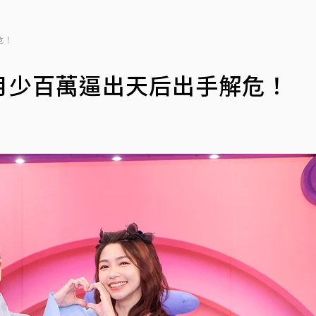
危！
月少百萬逼出天后出手解危！