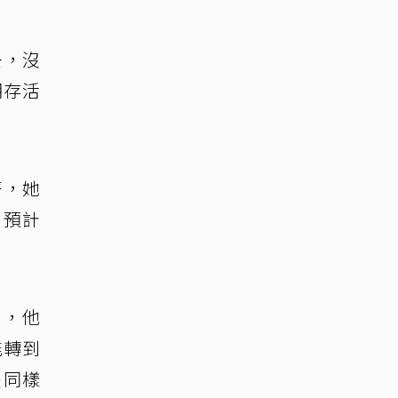
去，沒
期存活
菁，她
，預計
」，他
能轉到
是同樣