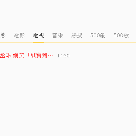
動態
電影
電視
音樂
熱搜
500齣
500歌
「寬魚」財報超直白！竟點名王心凌、楊丞琳 網笑「誠實到不行」
17:30