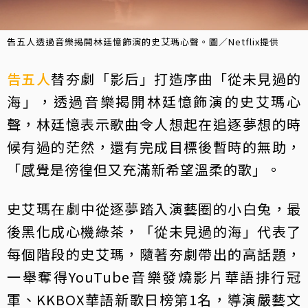
告五人透過音樂揭開林廷憶飾演的史艾瑪心聲。圖／Netflix提供
告五人
替夯劇「影后」打造序曲「從未見過的
海」，透過音樂揭開林廷憶飾演的史艾瑪心
聲，林廷憶表示歌曲令人想起在追逐夢想的時
候有過的茫然，還有完成目標後暫時的無助，
「感覺是徬徨但又充滿新希望溫柔的歌」。
史艾瑪在劇中從逐夢踏入演藝圈的小白兔，最
後黑化成心機綠茶，「從未見過的海」代表了
每個階段的史艾瑪，隨著夯劇帶出的高話題，
一舉奪得YouTube音樂發燒影片華語排行冠
軍、KKBOX華語新歌日榜第1名，導演嚴藝文