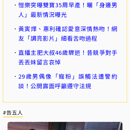
愷樂突曝雙寶35周早產！曬「身邊男
人」最新情況曝光
黃寅燁、惠利確認愛意深情熱吻！網
友「調亮影片」細看舌吻過程
直播主肥大叔46歲驟逝！昔競爭對手
丟丟妹留言哀悼
29歲男偶像「寵粉」誤觸法遭警約
談！公開露面呼籲遵守法規
#告五人