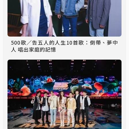
500歌／告五人的人生10首歌：倒帶、夢中
人 唱出家庭的記憶