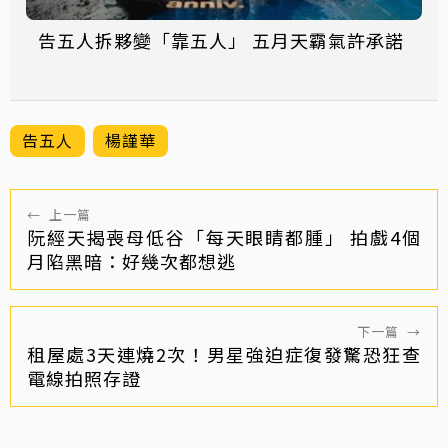
告五人拆夥變「靠五人」 五月天霸氣許承諾
告五人
楊謹華
←
上一篇
阮經天揭喪母低谷「每天眼睛都腫」 拍戲4個
月陷黑暗：好幾次都想逃
下一篇
→
租屋處3天連燒2次！男星強迫症復發驚恐狂查
電線拍照存證