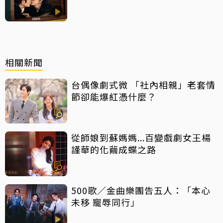
相關新聞
台偶像劇式微 「社內相親」老套情
節卻能爆紅憑什麼？
從師娘到蘇媽媽...百變戲劇女王楊
謹華的化繭成蝶之路
500歌／金曲樂團告五人：「本心
未移 寵辱同行」