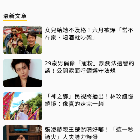
最新文章
女兒給她不及格！六月被爆「常不
在家、喝酒就吵架」
29歲男偶像「寵粉」誤觸法遭警約
談！公開露面呼籲遵守法規
「神之鄉」民視將播出！林玟誼憶
繞境：像真的走完一趟
張凌赫親王楚然嘴好嘟！「這一秒
過火」人夫魅力爆發