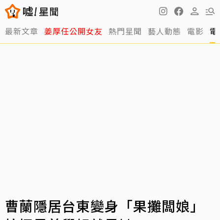
最新文章
姜厚任公開女友
熱門星聞
藝人動態
電影
電
曹蘭隱居台東變身「果攤闆娘」