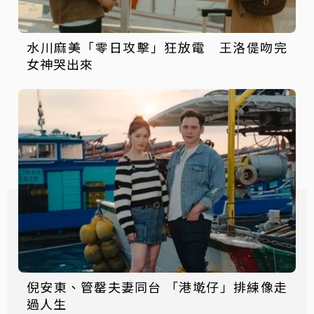
水川麻美「零日攻擊」狂放電 王洛偍吻完
女神哭出來
倪安東、管罄夫妻同台 「港墘仔」排練像走
過人生