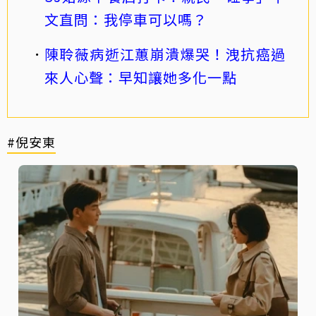
文直問：我停車可以嗎？
陳聆薇病逝江蕙崩潰爆哭！洩抗癌過
來人心聲：早知讓她多化一點
#倪安東