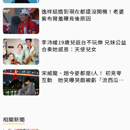
逸祥結婚到現在都還沒開機！老婆
紫布爾羞曝背後原因
李沛綾19歲兒返台不玩樂 兄妹公益
合奏她感恩：天使兒女
宋威龍、趙今麥都是I人！ 初見零
互動 她笑曝哭戲被虧「流西瓜
汁」
相關新聞