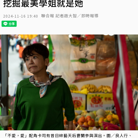
挖掘最美學姐就是她
聯合報 記者趙大智／即時報導
2024-11-16 19:40
「不愛，愛」配角卡司有昔日綜藝天后曹蘭參與演出。圖／良人行、