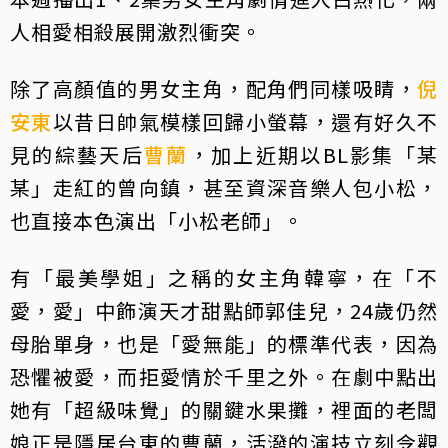
人相愛相殺展開激烈衝突。
除了高顏值的男女主角，配角們同樣吸睛，
倪
安東
以昔日帥氣模樣回歸小螢幕，還有好久不
見的綜藝天后
曹蘭
，加上近期以BL影集「某
某」走紅的曾向鎮，甚至資深音樂人包小松，
也直接本色演出「小松老師」。
有「最美學姐」之稱的女主角韓寧，在「不
愛，愛」中飾演天才甜點師郭佳兒，24歲仍然
母胎單身，也是「愛無能」的標準代表，因為
恐懼被愛，而拒愛情於千里之外。在劇中點出
她有「超級味覺」的關鍵水果攤，裡面的老闆
娘正是隱居台東的曹蘭，活潑的演技立刻令觀