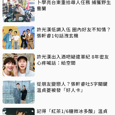
卜學亮台東重拾尋人任務 捕獲野生
曹蘭
許光漢低調入伍 圈內好友不知情？
張軒睿1句話洩玄機
許光漢出入酒吧疑違軍紀 8年密友
心疼喊話：給空間
從朋友變戀人？張軒睿吐5字關鍵
温貞菱被發「好人卡」
記得「紅茶1/6糖微冰多酸」温貞