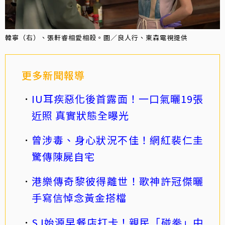
韓寧（右）、張軒睿相愛相殺。圖／良人行、東森電視提供
更多新聞報導
IU耳疾惡化後首露面！一口氣曬19張
近照 真實狀態全曝光
曾涉毒、身心狀況不佳！網紅裴仁圭
驚傳陳屍自宅
港樂傳奇黎彼得離世！歌神許冠傑曬
手寫信悼念黃金搭檔
SJ始源早餐店打卡！親民「碰拳」中