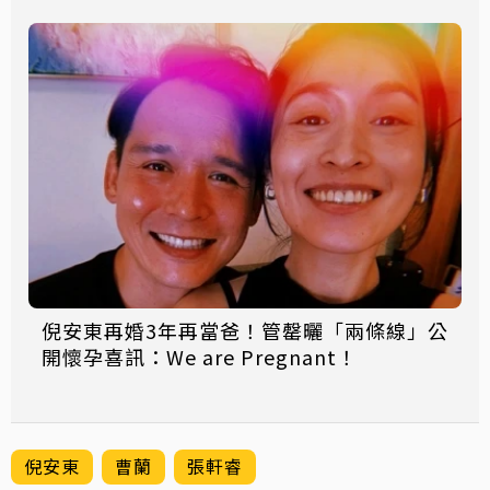
倪安東再婚3年再當爸！管罄曬「兩條線」公
開懷孕喜訊：We are Pregnant！
倪安東
曹蘭
張軒睿