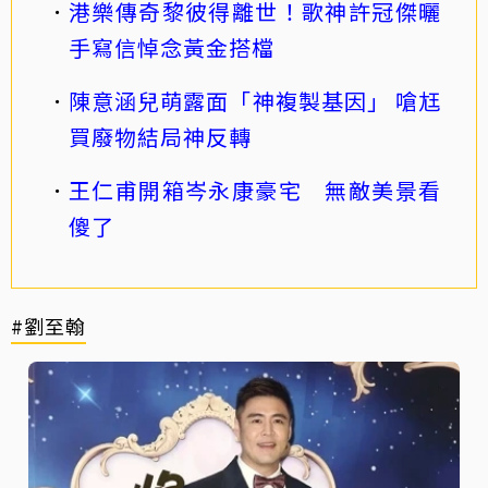
港樂傳奇黎彼得離世！歌神許冠傑曬
手寫信悼念黃金搭檔
陳意涵兒萌露面「神複製基因」 嗆尪
買廢物結局神反轉
王仁甫開箱岑永康豪宅 無敵美景看
傻了
#劉至翰