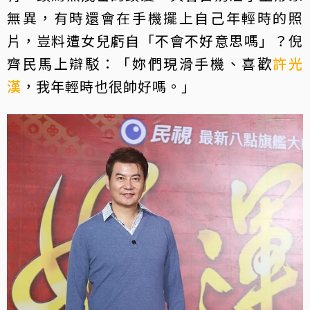
無異，有時還會在手機擺上自己年輕時的照
片，豈料遭女兒虧自「不會不好意思嗎」？倪
齊民馬上辯駁：「妳們現滑手機、喜歡
許光
漢
，我年輕時也很帥好嗎。」