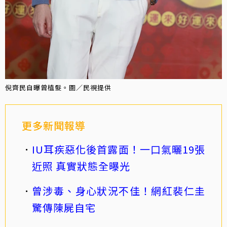
倪齊民自曝曾植髮。圖／民視提供
更多新聞報導
IU耳疾惡化後首露面！一口氣曬19張
近照 真實狀態全曝光
曾涉毒、身心狀況不佳！網紅裴仁圭
驚傳陳屍自宅