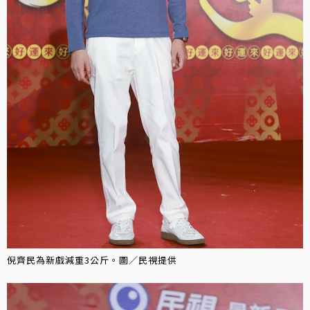
倪齊民為新戲減重3公斤。圖／民視提供