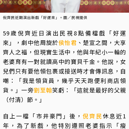
倪齊民近期演出新戲「好運來」。圖／民視提供
59歲倪齊近日演出民視8點備檔戲「好運
來」，劇中他周旋於
侯怡君
、楚宣之間，大享
齊人之福，但現實生活中，他與年紀小一輪的
老婆育有一對就讀高中的寶貝千金。他說，女
兒們只有要他領包裹或接送時才會傳訊息，自
嘲：「我是領貨員，幾乎天天跑便利商店領
貨。」一旁
劉至翰
笑虧：「這就是最好的父親
（付清）節。」
自上一檔「市井豪門」後，
倪齊民
休息近1
年，為了新戲，他特別遵照老婆指示「瘦