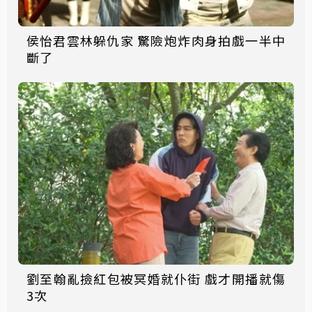
侯怡君雲林躲仇家 驚險炮炸肉身拍戲一半中
斷了
劉至翰亂撿紅包被冥婚就仆街 戲才開播就傷
3次