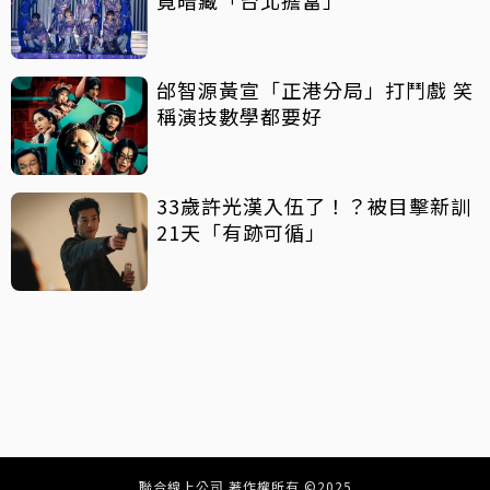
邰智源黃宣「正港分局」打鬥戲 笑
稱演技數學都要好
33歲許光漢入伍了！？被目擊新訓
21天「有跡可循」
聯合線上公司 著作權所有 ©2025