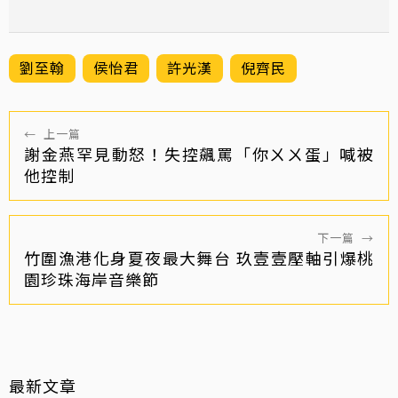
劉至翰
侯怡君
許光漢
倪齊民
←
上一篇
謝金燕罕見動怒！失控飆罵「你ㄨㄨ蛋」喊被
他控制
下一篇
→
竹圍漁港化身夏夜最大舞台 玖壹壹壓軸引爆桃
園珍珠海岸音樂節
最新文章