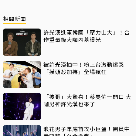
相關新聞
許光漢進軍韓國「壓力山大」！合
作重量級大咖內幕曝光
被許光漢抽中！粉上台激動爆哭
「摸頭殺加持」全場瘋狂
「披哥」大驚喜！蔡旻佑一開口 大
咖男神許光漢也來了
浪花男子年底首攻小巨蛋！團員中
竟暗藏「台北擔當」