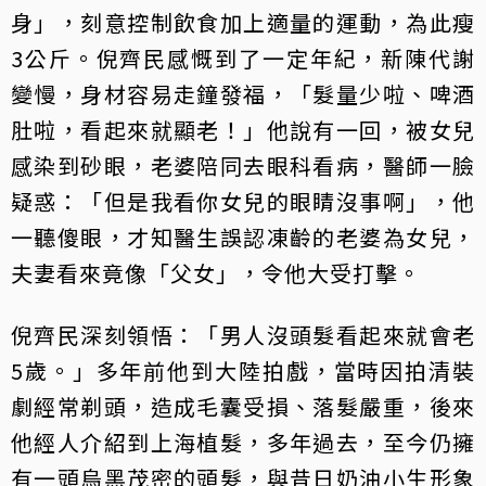
身」，刻意控制飲食加上適量的運動，為此瘦
3公斤。倪齊民感慨到了一定年紀，新陳代謝
變慢，身材容易走鐘發福，「髮量少啦、啤酒
肚啦，看起來就顯老！」他說有一回，被女兒
感染到砂眼，老婆陪同去眼科看病，醫師一臉
疑惑：「但是我看你女兒的眼睛沒事啊」，他
一聽傻眼，才知醫生誤認凍齡的老婆為女兒，
夫妻看來竟像「父女」，令他大受打擊。
倪齊民深刻領悟：「男人沒頭髮看起來就會老
5歲。」多年前他到大陸拍戲，當時因拍清裝
劇經常剃頭，造成毛囊受損、落髮嚴重，後來
他經人介紹到上海植髮，多年過去，至今仍擁
有一頭烏黑茂密的頭髮，與昔日奶油小生形象