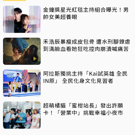
金鐘獎星光紅毯主持組合曝光！男
帥女美超養眼
禾浩辰暴瘦成皮包骨 遭水刑腳鐐虐
到滿臉血看她狂吃控肉崩潰喊痛苦
阿拉斯獨挑主持「Kai試英雄 全民
IN原」 全民化身文化見習者
超萌橘貓「蜜柑站長」發出許願
卡！「營業中」挑戰幸福小夜市