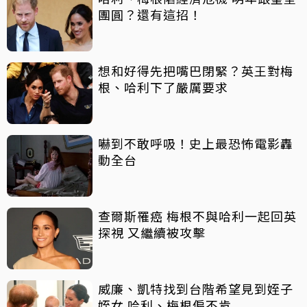
團圓？還有這招！
想和好得先把嘴巴閉緊？英王對梅
根、哈利下了嚴厲要求
嚇到不敢呼吸！史上最恐怖電影轟
動全台
查爾斯罹癌 梅根不與哈利一起回英
探視 又繼續被攻擊
威廉、凱特找到台階希望見到姪子
姪女 哈利、梅根偏不肯