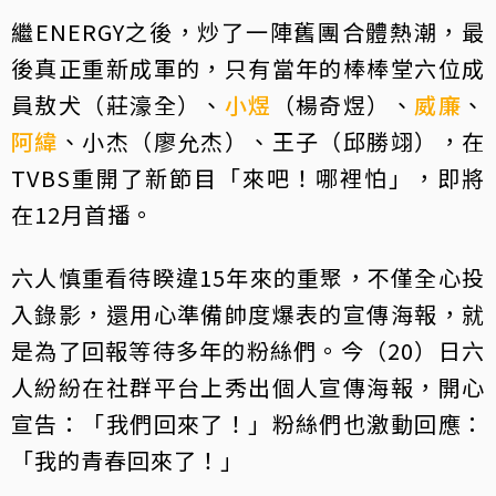
繼ENERGY之後，炒了一陣舊團合體熱潮，最
後真正重新成軍的，只有當年的棒棒堂六位成
員敖犬（莊濠全）、
小煜
（楊奇煜）、
威廉
、
阿緯
、小杰（廖允杰）、王子（邱勝翊），在
TVBS重開了新節目「來吧！哪裡怕」，即將
在12月首播。
六人慎重看待睽違15年來的重聚，不僅全心投
入錄影，還用心準備帥度爆表的宣傳海報，就
是為了回報等待多年的粉絲們。今（20）日六
人紛紛在社群平台上秀出個人宣傳海報，開心
宣告：「我們回來了！」粉絲們也激動回應：
「我的青春回來了！」