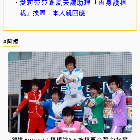
愛莉莎莎颱風天讓助理「肉身護植
栽」挨轟 本人親回應
#阿緯
跟進Energy！棒棒堂6人被爆要合體 首接實