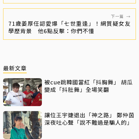
下一篇
→
71歲姜厚任認愛爆「七世重逢」！網質疑女友
學歷背景 他6點反擊：你們不懂
最新文章
被cue跳韓國當紅「抖胸舞」 胡瓜
變成「抖肚舞」全場笑翻
讓位王宇婕退出「神之路」 鄭仲茵
深夜吐心聲「說不難過是騙人的」