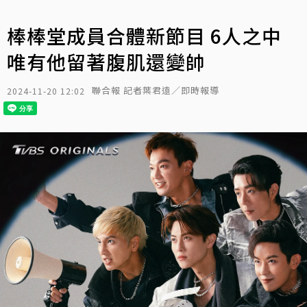
棒棒堂成員合體新節目 6人之中
唯有他留著腹肌還變帥
聯合報 記者葉君遠／即時報導
2024-11-20 12:02