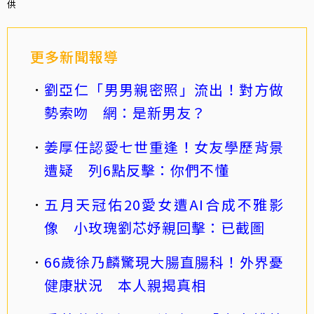
供
更多新聞報導
劉亞仁「男男親密照」流出！對方做
勢索吻 網：是新男友？
姜厚任認愛七世重逢！女友學歷背景
遭疑 列6點反擊：你們不懂
五月天冠佑20愛女遭AI合成不雅影
像 小玫瑰劉芯妤親回擊：已截圖
66歲徐乃麟驚現大腸直腸科！外界憂
健康狀況 本人親揭真相