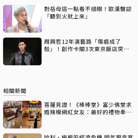
對岳母這一點看不順眼！歐漢聲認
「聽到火就上來」
周興哲12年演藝路「傷痕成了
殼」！創作卡關3次東京飯店突找
回靈感
相關新聞
菩薩見證！《棒棒堂》富少佛堂求
婚辣模網紅女友：最好的禮物奉獻
給我
哈利、梅根陷經濟危機 明年跟皇室