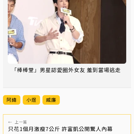
「棒棒堂」男星認愛圈外女友 羞到當場逃走
阿緯
小煜
威廉
←
上一篇
只花1個月激瘦7公斤 許富凱公開驚人內幕