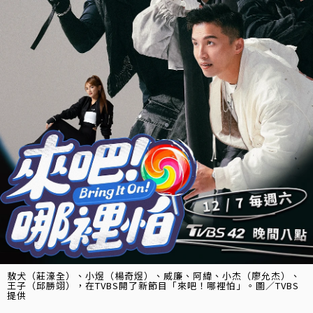
敖犬（莊濠全）、小煜（楊奇煜）、威廉、阿緯、小杰（廖允杰）、
王子（邱勝翊），在TVBS開了新節目「來吧！哪裡怕」。圖／TVBS
提供