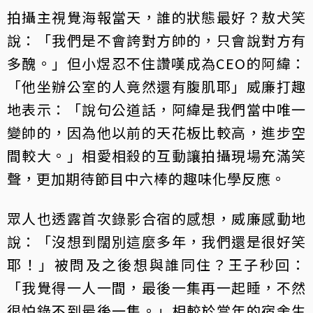
拍攝主視覺海報當天，誰的狀態最好？敖犬笑
說：「我們是不會誇對方帥的，只會說對方有
多醜。」但小煜忍不住讚嘆成為CEO的阿緯：
「他坐辦公室的人竟然還有腹肌耶」威廉打趣
地表示：「說句公道話，阿緯是我們當中唯一
變帥的，因為他以前的天花板比較高，進步空
間較大。」相愛相殺的互動讓拍攝現場充滿笑
聲，更加期待節目中六棒的趣味化學反應。
眾人也透露首次錄影合宿的感想，威廉感動地
說：「沒想到闊別這麼多年，我們還是很好笑
耶！」被問及之後想與誰同住？王子秒回：
「我覺得一人一間，最後一集再一起睡，不然
很怕錄不到最後一集。」相較於當年的宿舍生