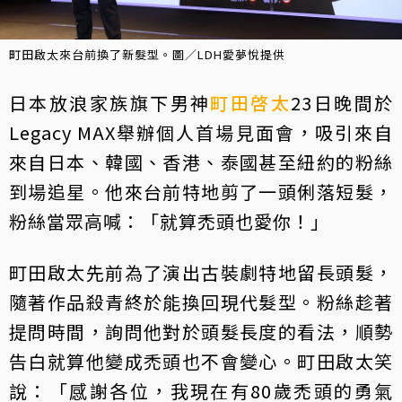
町田啟太來台前換了新髮型。圖／LDH愛夢悅提供
日本放浪家族旗下男神
町田啓太
23日晚間於
Legacy MAX舉辦個人首場見面會，吸引來自
來自日本、韓國、香港、泰國甚至紐約的粉絲
到場追星。他來台前特地剪了一頭俐落短髮，
粉絲當眾高喊：「就算禿頭也愛你！」
町田啟太先前為了演出古裝劇特地留長頭髮，
隨著作品殺青終於能換回現代髮型。粉絲趁著
提問時間，詢問他對於頭髮長度的看法，順勢
告白就算他變成禿頭也不會變心。町田啟太笑
說：「感謝各位，我現在有80歲禿頭的勇氣