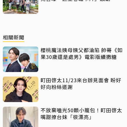
相關新聞
櫻桃魔法姨母姨父都淪陷 帥哥《如
果30歲還是處男》電影版續撒糖
町田啓太11/23來台辦見面會 盼好
好向粉絲道謝
不放棄嗑光50顆小籠包！町田啓太
嘴甜撩台妹「很漂亮」