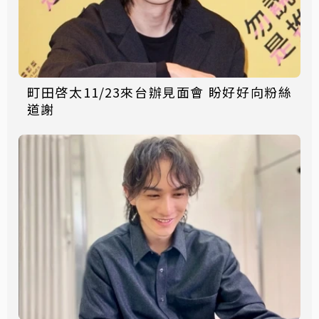
町田啓太11/23來台辦見面會 盼好好向粉絲
道謝