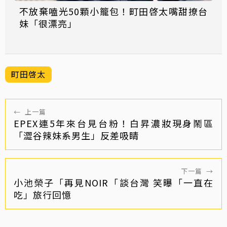
不放棄嗑光50顆小籠包！町田啓太嘴甜撩台
妹「很漂亮」
町田啓太
←
上一篇
EPEX連5年來台見台粉！白昇濃妝現身鬧區
「澀谷辣妹系男生」反差吸睛
下一篇
→
小池榮子「再見NOIR「談台灣 笑曝「一直在
吃」旅行回憶