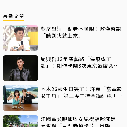
最新文章
對岳母這一點看不順眼！歐漢聲認
「聽到火就上來」
周興哲12年演藝路「傷痕成了
殼」！創作卡關3次東京飯店突找
回靈感
木木26歲生日哭了！許願「當電影
女主角」 第三度主持金鐘紅毯再喊
話
江國賓父親節收女兒祝福超滿足
亮哲曝「巨型卷軸卡片」感動