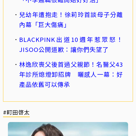
兒幼年遭抱走！徐莉玲首談母子分離
內幕「巨大傷痛」
BLACKPINK出道10週年惹眾怒！
JISOO公開道歉：讓你們失望了
林逸欣喪父後首過父親節！名醫父43
年診所熄燈卸招牌 曬感人一幕：好
產品依舊可以傳承
#町田啓太