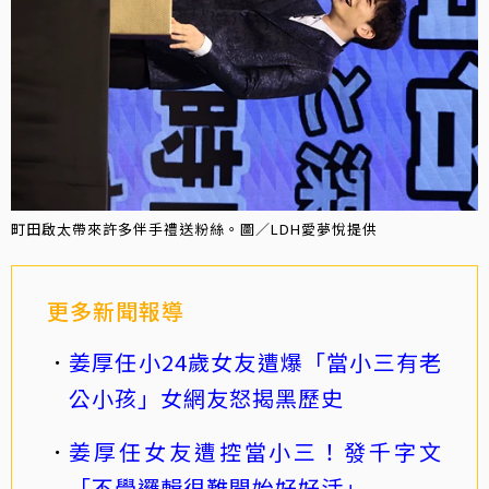
町田啟太帶來許多伴手禮送粉絲。圖／LDH愛夢悅提供
更多新聞報導
姜厚任小24歲女友遭爆「當小三有老
公小孩」女網友怒揭黑歷史
姜厚任女友遭控當小三！發千字文
「不學邏輯很難開始好好活」