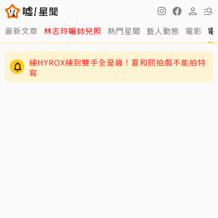
最新文章
林志玲曬帥兒照
熱門星聞
藝人動態
電影
電
練HYROX練到雙手全是繭！夏和熙拍戲不能拍特
寫
謝金燕父親節發文憶豬哥亮…「原本打一堆字」
卻刪掉