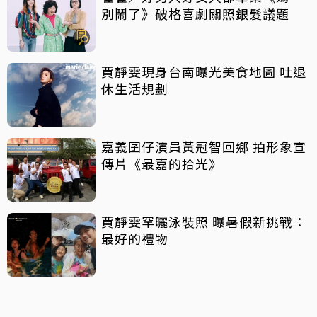
別鬧了》破格喜劇關照銀髮議題
賈靜雯現身台南曝光美食地圖 吐退
休生活規劃
嘉義囝仔演員黃冠智回鄉 拍形象宣
傳片《最嘉的拾光》
賈靜雯罕曬泳裝照 曝暑假新挑戰：
最好的禮物