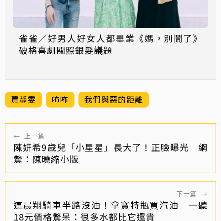
雀雀／好男人好女人都畢業《媽，別鬧了》
破格喜劇關照銀髮議題
賈靜雯
咘咘
我們與惡的距離
←
上一篇
陳妍希9歲兒「小星星」長大了！正臉曝光 網
驚：陳曉縮小版
下一篇
→
連晨翔騎車半路沒油！拿寶特瓶買汽油 一聽
18元價格驚呆：很多水都比它還貴