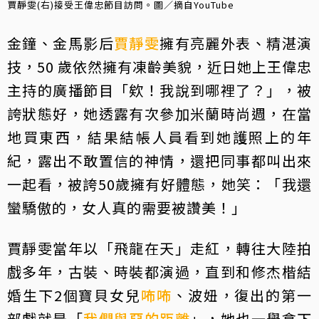
賈靜雯(右)接受王偉忠節目訪問。圖／摘自YouTube
金鐘、金馬影后
賈靜雯
擁有亮麗外表、精湛演
技，50 歲依然擁有凍齡美貌，近日她上王偉忠
主持的廣播節目「欸！我說到哪裡了？」，被
誇狀態好，她透露有次參加米蘭時尚週，在當
地買東西，結果結帳人員看到她護照上的年
紀，露出不敢置信的神情，還把同事都叫出來
一起看，被誇50歲擁有好體態，她笑：「我還
蠻驕傲的，女人真的需要被讚美！」
賈靜雯當年以「飛龍在天」走紅，轉往大陸拍
戲多年，古裝、時裝都演過，直到和修杰楷結
婚生下2個寶貝女兒
咘咘
、波妞，復出的第一
部戲就是「
我們與惡的距離
」，她也一舉拿下