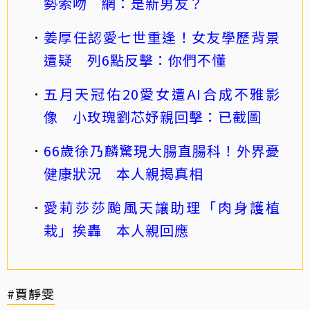
勢索吻 網：是新男友？
姜厚任認愛七世重逢！女友學歷背景
遭疑 列6點反擊：你們不懂
五月天冠佑20愛女遭AI合成不雅影
像 小玫瑰劉芯妤親回擊：已截圖
66歲徐乃麟驚現大腸直腸科！外界憂
健康狀況 本人親揭真相
愛莉莎莎颱風天讓助理「肉身護植
栽」挨轟 本人親回應
#賈靜雯