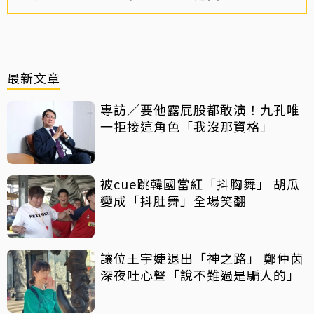
最新文章
專訪／要他露屁股都敢演！九孔唯
一拒接這角色「我沒那資格」
被cue跳韓國當紅「抖胸舞」 胡瓜
變成「抖肚舞」全場笑翻
讓位王宇婕退出「神之路」 鄭仲茵
深夜吐心聲「說不難過是騙人的」