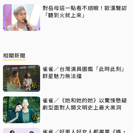
對岳母這一點看不順眼！歐漢聲認
「聽到火就上來」
相關新聞
雀雀／台灣演員圖鑑「此時此刻」
群星魅力無法擋
雀雀／《她和她的她》以驚悚懸疑
劇型面對人類文明史上最大黑洞
雀雀／好男人好女人都畢業《媽，