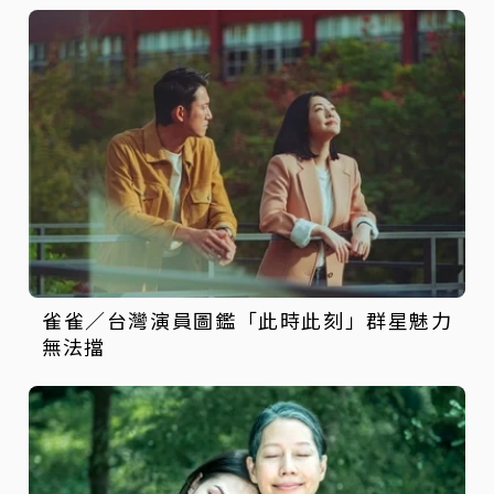
雀雀／台灣演員圖鑑「此時此刻」群星魅力
無法擋