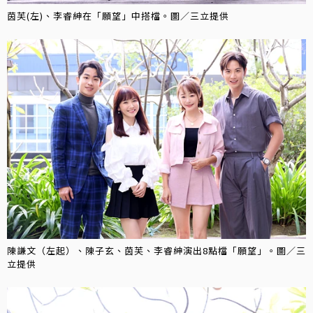
茵芙(左)、李睿紳在「願望」中搭檔。圖／三立提供
陳謙文（左起）、陳子玄、茵芙、李睿紳演出8點檔「願望」。圖／三
立提供