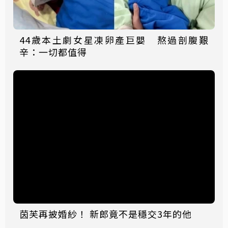
44歲本土劇女星凍卵產巨嬰 熬過剖腹艱
辛：一切都值得
茵芙再披婚紗！ 新郎竟不是穩交3年的他