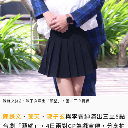
陳謙文(右)、陳子玄演出「願望」。圖／三立提供
陳謙文
、
茵芙
、
陳子玄
與李睿紳演出三立8點
台劇「願望」，4日兩對CP為戲宣傳，分享拍