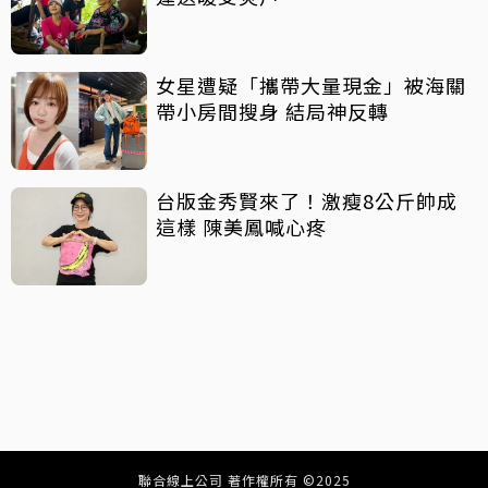
女星遭疑「攜帶大量現金」被海關
帶小房間搜身 結局神反轉
台版金秀賢來了！激瘦8公斤帥成
這樣 陳美鳳喊心疼
聯合線上公司 著作權所有 ©2025