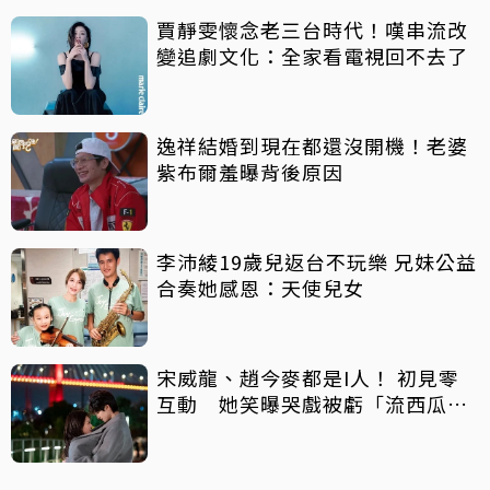
賈靜雯懷念老三台時代！嘆串流改
變追劇文化：全家看電視回不去了
逸祥結婚到現在都還沒開機！老婆
紫布爾羞曝背後原因
李沛綾19歲兒返台不玩樂 兄妹公益
合奏她感恩：天使兒女
宋威龍、趙今麥都是I人！ 初見零
互動 她笑曝哭戲被虧「流西瓜
汁」