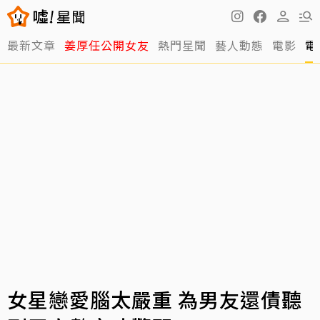
最新文章
姜厚任公開女友
熱門星聞
藝人動態
電影
電
女星戀愛腦太嚴重 為男友還債聽