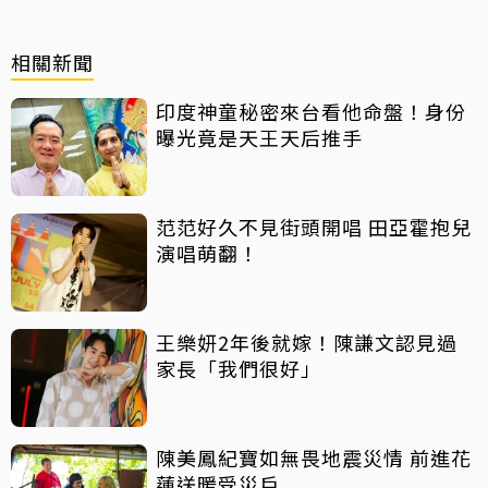
相關新聞
印度神童秘密來台看他命盤！身份
曝光竟是天王天后推手
范范好久不見街頭開唱 田亞霍抱兒
演唱萌翻！
王樂妍2年後就嫁！陳謙文認見過
家長「我們很好」
陳美鳳紀寶如無畏地震災情 前進花
蓮送暖受災戶