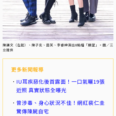
陳謙文（左起）、陳子玄、茵芙、李睿紳演出8點檔「願望」。圖／三
立提供
更多新聞報導
IU耳疾惡化後首露面！一口氣曬19張
近照 真實狀態全曝光
曾涉毒、身心狀況不佳！網紅裴仁圭
驚傳陳屍自宅