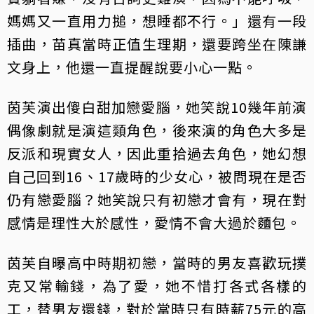
媽媽又一直用力搥，想睡都不行。」還有一段
插曲，苗真當時正值生理期，還要跨坐在陳謙
文身上，他還一直提醒說要小心一點。
茵芙演出傻白甜加戀愛腦，她笑說10幾年前演
偶像劇就是演這類角色，後來演的角色大多是
反派和現實女人，因此重拾過去角色，她幻想
自己回到16、17歲時的少女心，被問現在是否
仍有戀愛腦？她笑說只有初戀才會有，現在對
感情是理性大於感性，愛情不會大過於麵包。
茵芙自曝高中時期初戀，當時的男友喜歡玩撲
克又常輸錢，為了愛，她不惜打各式各樣的
工，替男友還錢，對於當時只有時薪75元的高