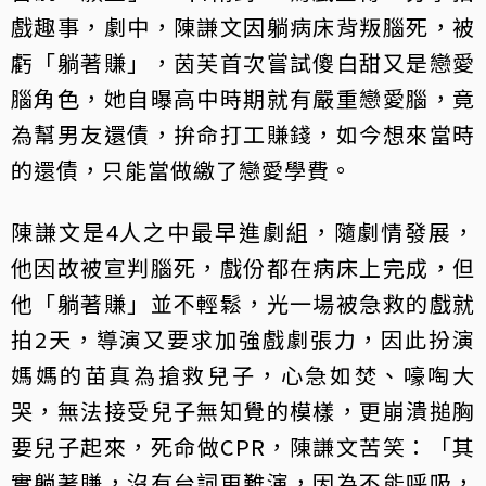
戲趣事，劇中，陳謙文因躺病床背叛腦死，被
虧「躺著賺」，茵芙首次嘗試傻白甜又是戀愛
腦角色，她自曝高中時期就有嚴重戀愛腦，竟
為幫男友還債，拚命打工賺錢，如今想來當時
的還債，只能當做繳了戀愛學費。
陳謙文是4人之中最早進劇組，隨劇情發展，
他因故被宣判腦死，戲份都在病床上完成，但
他「躺著賺」並不輕鬆，光一場被急救的戲就
拍2天，導演又要求加強戲劇張力，因此扮演
媽媽的苗真為搶救兒子，心急如焚、嚎啕大
哭，無法接受兒子無知覺的模樣，更崩潰搥胸
要兒子起來，死命做CPR，陳謙文苦笑：「其
實躺著賺，沒有台詞更難演，因為不能呼吸，