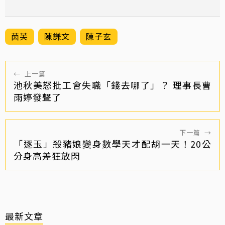
茵芙
陳謙文
陳子玄
←
上一篇
池秋美怒批工會失職「錢去哪了」？ 理事長曹
雨婷發聲了
下一篇
→
「逐玉」殺豬娘變身數學天才配胡一天！20公
分身高差狂放閃
最新文章