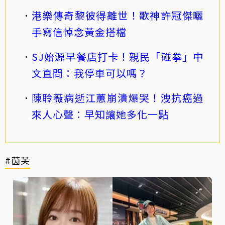
港樂傳奇黎彼得離世！歌神許冠傑曬
手寫信悼念黃金搭檔
SJ始源早餐店打卡！親民「碰拳」中
文直問：我停車可以嗎？
陳聆薇病逝江蕙崩潰爆哭！洩抗癌過
來人心聲：早知讓她多化一點
#茵芙