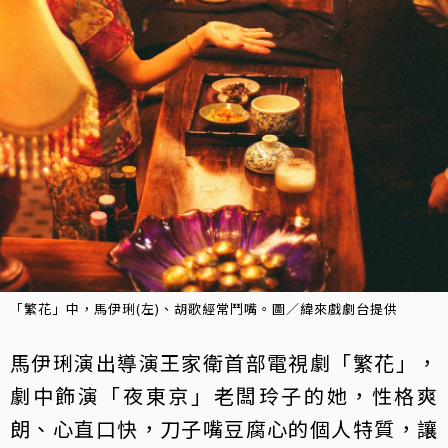
「繁花」中，馬伊琍(左)、胡歌經常鬥嘴。圖／緯來戲劇台提供
馬伊琍演出導演王家衛首部電視劇「繁花」，
劇中飾演「夜東京」老闆玲子的她，性格爽
朗、心直口快，刀子嘴豆腐心的個人特質，讓