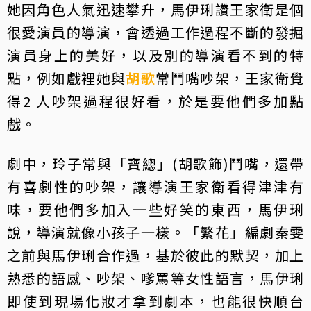
她因角色人氣迅速攀升，馬伊琍讚王家衛是個
很愛演員的導演，會透過工作過程不斷的發掘
演員身上的美好，以及別的導演看不到的特
點，例如戲裡她與
胡歌
常鬥嘴吵架，王家衛覺
得2 人吵架過程很好看，於是要他們多加點
戲。
劇中，玲子常與「寶總」(胡歌飾)鬥嘴，還帶
有喜劇性的吵架，讓導演王家衛看得津津有
味，要他們多加入一些好笑的東西，馬伊琍
說，導演就像小孩子一樣。「繁花」編劇秦雯
之前與馬伊琍合作過，基於彼此的默契，加上
熟悉的語感、吵架、嗲罵等女性語言，馬伊琍
即使到現場化妝才拿到劇本，也能很快順台