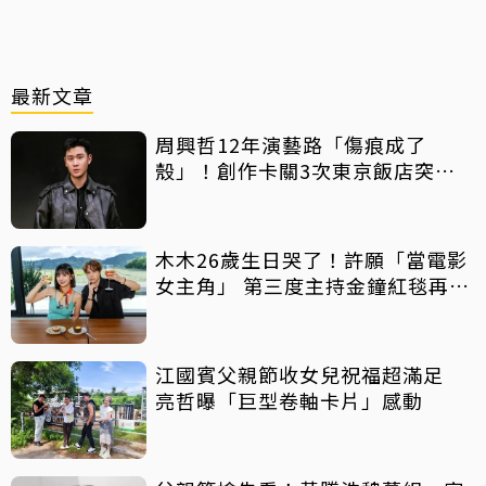
最新文章
周興哲12年演藝路「傷痕成了
殼」！創作卡關3次東京飯店突找
回靈感
木木26歲生日哭了！許願「當電影
女主角」 第三度主持金鐘紅毯再喊
話
江國賓父親節收女兒祝福超滿足
亮哲曝「巨型卷軸卡片」感動