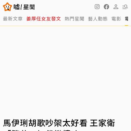
最新文章
姜厚任女友發文
熱門星聞
藝人動態
電影
電
馬伊琍胡歌吵架太好看 王家衛