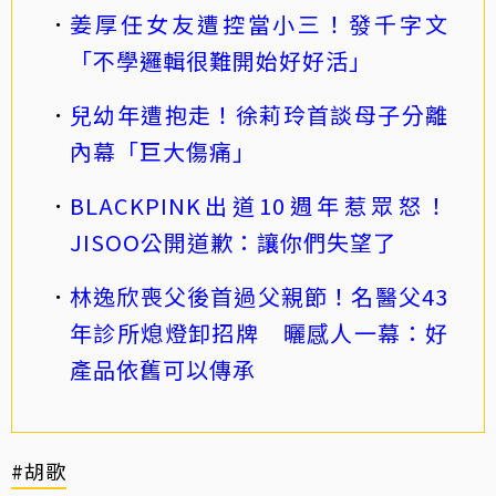
姜厚任女友遭控當小三！發千字文
「不學邏輯很難開始好好活」
兒幼年遭抱走！徐莉玲首談母子分離
內幕「巨大傷痛」
BLACKPINK出道10週年惹眾怒！
JISOO公開道歉：讓你們失望了
林逸欣喪父後首過父親節！名醫父43
年診所熄燈卸招牌 曬感人一幕：好
產品依舊可以傳承
#胡歌