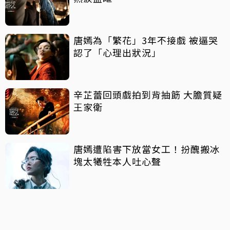
唐嫣為「繁花」3年不接戲 被逼哭
認了「心理出狀況」
辛芷蕾回頭戲拍到背抽筯 大膽質疑
王家衛
唐嫣遭陷害下放當女工！扮醜搬冰
塊太犧牲本人吐心聲