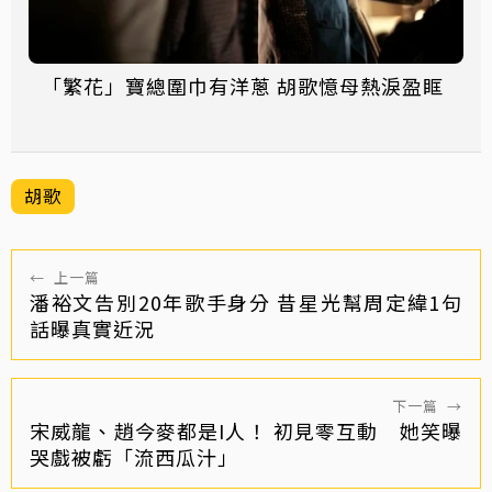
「繁花」寶總圍巾有洋蔥 胡歌憶母熱淚盈眶
胡歌
←
上一篇
潘裕文告別20年歌手身分 昔星光幫周定緯1句
話曝真實近況
下一篇
→
宋威龍、趙今麥都是I人！ 初見零互動 她笑曝
哭戲被虧「流西瓜汁」