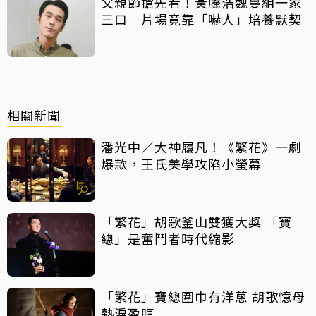
父親節搶先看！黃騰浩魏蔓組一家
三口 片場竟靠「嚇人」培養默契
相關新聞
潘光中／大神履凡！《繁花》一劇
爆款，王氏美學攻陷小螢幕
「繁花」胡歌釜山雙獲大獎 「寶
總」是奮鬥者時代縮影
「繁花」寶總圍巾有洋蔥 胡歌憶母
熱淚盈眶