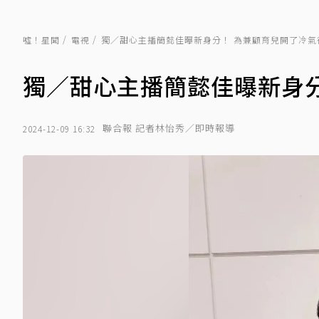
噓！星聞
電視
獨／甜心主播簡懿佳曝新身分！ 為兼顧育兒開了冷氣
獨／甜心主播簡懿佳曝新身分
聯合報 記者林怡秀／即時報導
2024-12-09 16:32