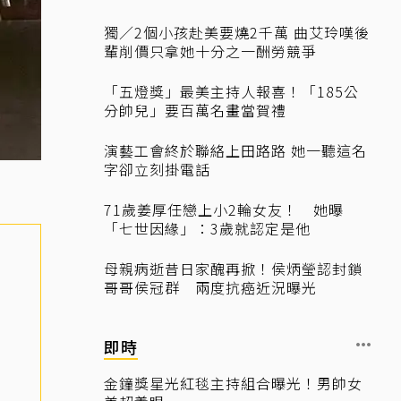
獨／2個小孩赴美要燒2千萬 曲艾玲嘆後
輩削價只拿她十分之一酬勞競爭
「五燈獎」最美主持人報喜！「185公
分帥兒」要百萬名畫當賀禮
演藝工會終於聯絡上田路路 她一聽這名
字卻立刻掛電話
71歲姜厚任戀上小2輪女友！ 她曝
「七世因緣」：3歲就認定是他
母親病逝昔日家醜再掀！侯炳瑩認封鎖
哥哥侯冠群 兩度抗癌近況曝光
即時
金鐘獎星光紅毯主持組合曝光！男帥女