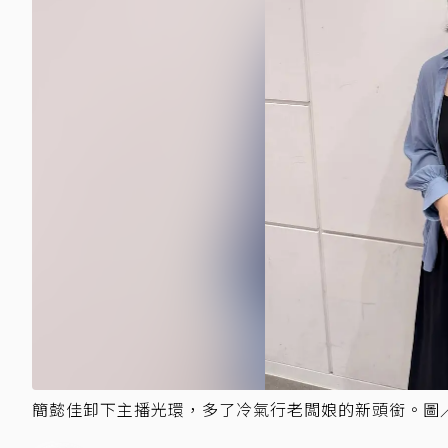
簡懿佳卸下主播光環，多了冷氣行老闆娘的新頭銜。圖