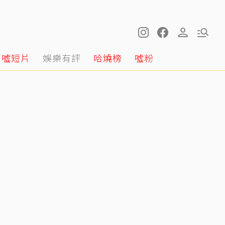
噓短片
娛樂有評
哈燒榜
噓粉