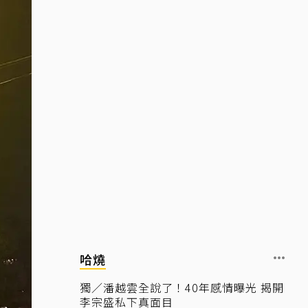
哈燒
獨／潘越雲全說了！40年感情曝光 揭開
李宗盛私下真面目