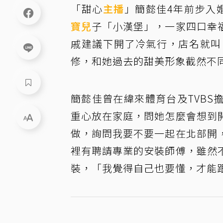
「甜心
主播
」簡懿佳4年前步入
寶兒
子「小漢堡」，一家四口幸
戚建議下開了冷氣行，店名就叫
修，和她過去的甜美形象截然不
簡懿佳曾在緯來體育台及TVB
重心放在家庭，問她怎麼會想到
做，詢問我要不要一起在北部開
裡有聘請專業的安裝師傅，雖然
裝，「我覺得自己也要懂，才能