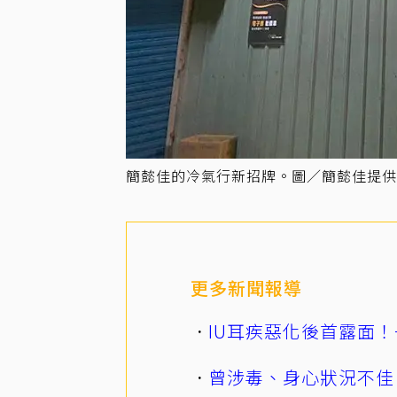
簡懿佳的冷氣行新招牌。圖／簡懿佳提供
更多新聞報導
IU耳疾惡化後首露面！
曾涉毒、身心狀況不佳