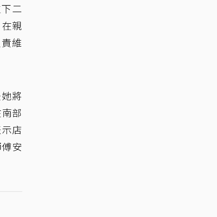
生下二
，在親
負責維
後她將
在南部
表示店
師傅安