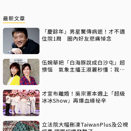
最新文章
「慶餘年」男星驚傳病逝！才不適
住院1周 圈內好友悲痛悼念
伍婉華把「白海豚說成白沙屯」超
懊惱 氣象主播王淑麗秒懂：我曾
講成「星巴克」
才宣布離婚！吳宗憲本週上「超級
冰冰Show」再爆血緣祕辛
立法院大幅刪凍TaiwanPlus及公視