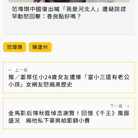
范瑋琪中國復出喊「我是河北人」遭疑說謊
罕動怒回擊：善良點好嗎？
范瑋琪
陳建州
←
上一篇
獨／姜厚任小24歲女友遭爆「當小三還有老公
小孩」女網友怒揭黑歷史
下一篇
→
金馬影后陳秋霞悼念謝賢！回憶《千王》風靡
盛況 揭他私下豪爽給鉅額小費