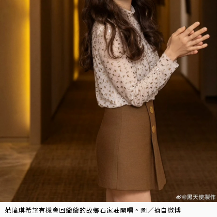
范瑋琪希望有機會回爺爺的故鄉石家莊開唱。圖／摘自微博