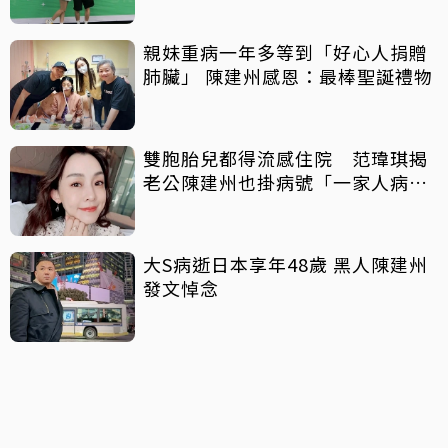
親妹重病一年多等到「好心人捐贈
肺臟」 陳建州感恩：最棒聖誕禮物
雙胞胎兒都得流感住院 范瑋琪揭
老公陳建州也掛病號「一家人病懨
懨」
大S病逝日本享年48歲 黑人陳建州
發文悼念