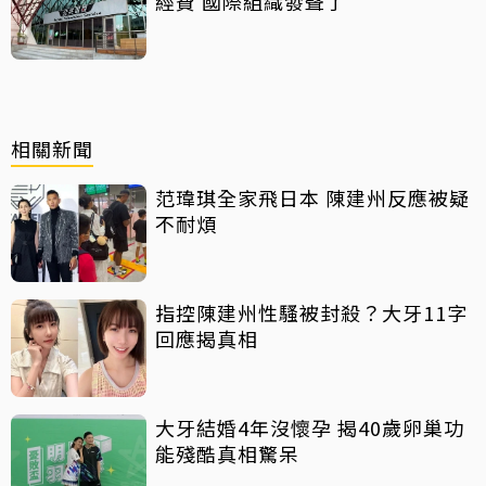
經費 國際組織發聲了
相關新聞
范瑋琪全家飛日本 陳建州反應被疑
不耐煩
指控陳建州性騷被封殺？大牙11字
回應揭真相
大牙結婚4年沒懷孕 揭40歲卵巢功
能殘酷真相驚呆