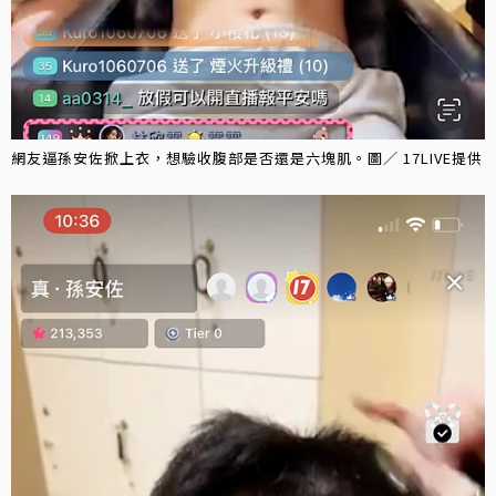
網友逼孫安佐掀上衣，想驗收腹部是否還是六塊肌。圖／ 17LIVE提供