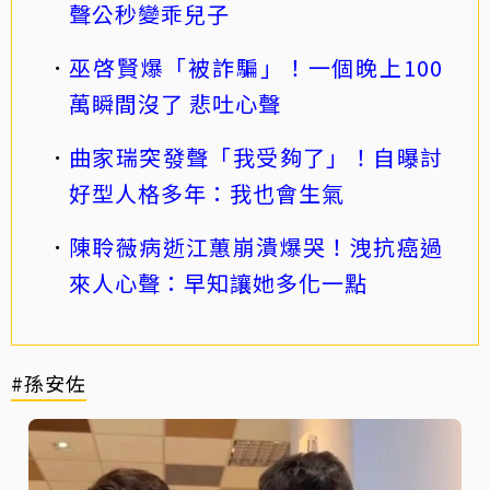
聲公秒變乖兒子
巫啓賢爆「被詐騙」！一個晚上100
萬瞬間沒了 悲吐心聲
曲家瑞突發聲「我受夠了」！自曝討
好型人格多年：我也會生氣
陳聆薇病逝江蕙崩潰爆哭！洩抗癌過
來人心聲：早知讓她多化一點
#孫安佐