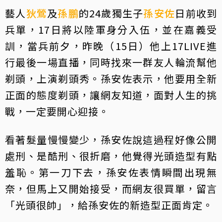
藝人
狄鶯
及
孫鵬
的24歲獨生子
孫安佐
日前收到
兵單，17日將以陸軍身分入伍，並在嘉義受
訓，當兵前夕，昨晚（15日）他上17LIVE進
行最後一場直播，同時找來一群友人輪流幫他
剃頭，上演剃頭秀。孫安佐表示，他要用全新
正面的態度剃頭，讓網友知道，面對人生的挑
戰，一定要開心迎接。
看著髮量慢慢變少，孫安佐說這過程好像公開
處刑、是酷刑、很折磨，他覺得光頭造型有點
羞恥。第一刀下去，孫安佐表情瞬間出現無
奈，但馬上又開始接受，而網友很買單，留言
「光頭很帥」，給孫安佐的新造型正面肯定。