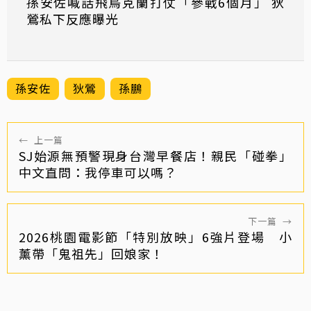
孫安佐喊話飛烏克蘭打仗「參戰6個月」 狄
鶯私下反應曝光
孫安佐
狄鶯
孫鵬
←
上一篇
SJ始源無預警現身台灣早餐店！親民「碰拳」
中文直問：我停車可以嗎？
下一篇
→
2026桃園電影節「特別放映」6強片登場 小
薰帶「鬼祖先」回娘家！