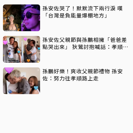
孫安佐哭了！默默流下兩行淚 嘆
「台灣是負能量爆棚地方」
孫安佐父親節與孫鵬相擁「爸爸差
點哭出來」 狄鶯討抱喊話：孝順是
王道
孫鵬好樂！爽收父親節禮物 孫安
佐：努力往孝順路上走