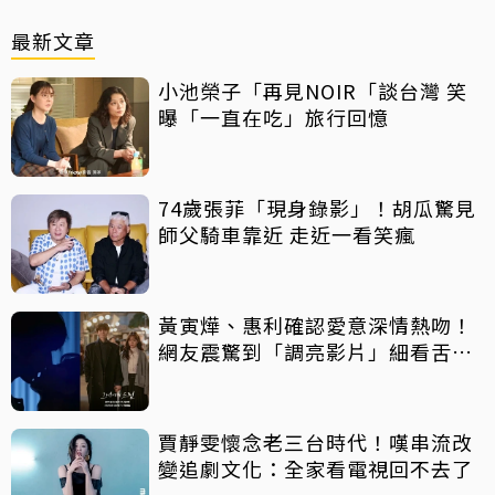
最新文章
小池榮子「再見NOIR「談台灣 笑
曝「一直在吃」旅行回憶
74歲張菲「現身錄影」！胡瓜驚見
師父騎車靠近 走近一看笑瘋
黃寅燁、惠利確認愛意深情熱吻！
網友震驚到「調亮影片」細看舌吻
過程
賈靜雯懷念老三台時代！嘆串流改
變追劇文化：全家看電視回不去了