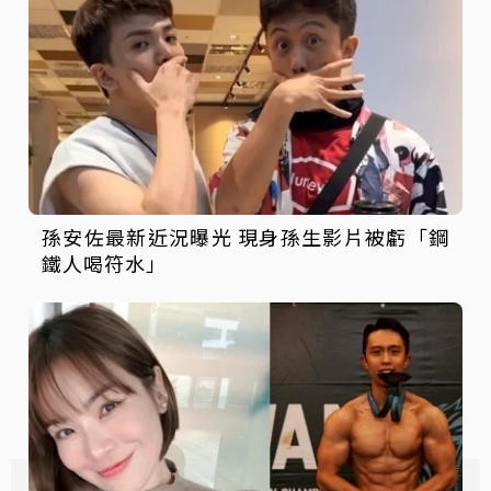
孫安佐最新近況曝光 現身孫生影片被虧「鋼
鐵人喝符水」