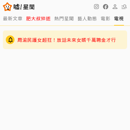
最新文章
肥大叔猝逝
熱門星聞
藝人動態
電影
電視
周渝民護女超狂！放話未來女婿千萬聘金才行
GD私下反差萌藏不住！霸總遇大聲公秒變乖兒
子、與法師合照掀網暴動