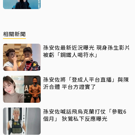
相關新聞
孫安佐最新近況曝光 現身孫生影片
被虧「鋼鐵人喝符水」
孫安佐將「登成人平台直播」與陳
沂合體 平台方證實了
孫安佐喊話飛烏克蘭打仗「參戰6
個月」 狄鶯私下反應曝光