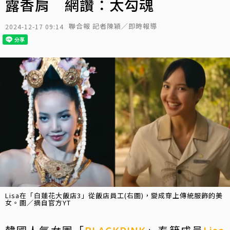
露香肩 網讚：太勾魂
聯合報 記者陳穎／即時報導
2024-12-17 09:14
Lisa在「白蓮花大飯店3」從飯店員工(右圖)，變成穿上傳統服飾的美
女。圖／摘自官方YT