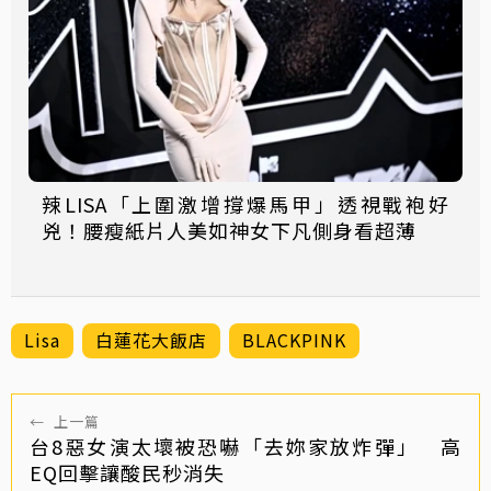
辣LISA「上圍激增撐爆馬甲」透視戰袍好
兇！腰瘦紙片人美如神女下凡側身看超薄
Lisa
白蓮花大飯店
BLACKPINK
←
上一篇
台8惡女演太壞被恐嚇「去妳家放炸彈」 高
EQ回擊讓酸民秒消失