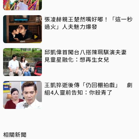
張凌赫親王楚然嘴好嘟！「這一秒
過火」人夫魅力爆發
邱凱偉首闖台八搭陳珮騏演夫妻
見童星融化：想再生女兒
王凱猝逝後傳「仍回棚拍戲」 劇
組4人靈前告知：你殺青了
相關新聞