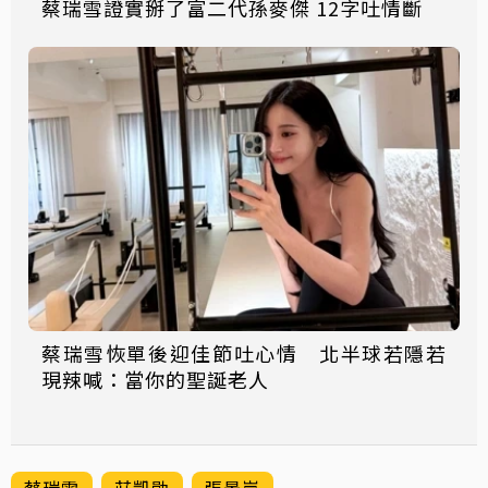
蔡瑞雪證實掰了富二代孫麥傑 12字吐情斷
蔡瑞雪恢單後迎佳節吐心情 北半球若隱若
現辣喊：當你的聖誕老人
蔡瑞雪
莊凱勛
張景嵐