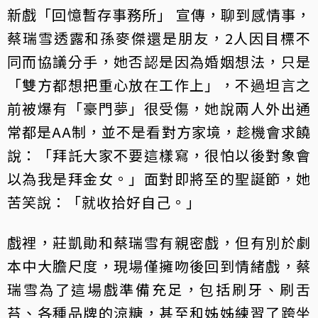
新戲「回憶暫存事務所」 宣傳，聊到感情事，
蔡瑞雪透露和孫麥傑還是朋友，2人因目標不
同而協議分手，她否認是因為婚姻想法，只是
「雙方都想把重心放在工作上」，不過坦言之
前被爆有「豪門夢」很受傷，她說兩人外出通
常都是AA制，並不是看對方家境，趁機會求饒
說：「拜託大家不要這樣寫，很怕以後對象會
以為我是拜金女。」面對即將至的聖誕節，她
苦笑說：「就收拾好自己。」
戲裡，莊凱勛和蔡瑞雪有親密戲，但有別於劇
本中大膽尺度，現場僅擁吻後回到情緒戲，蔡
瑞雪為了這場戲準備充足，包括刷牙、刷舌
苔、各種品牌的涼糖，甚至和姊姊練習了跨坐