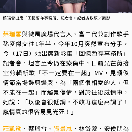
蔡瑞雪出席「回憶暫存事務所」記者會。記者吳致碩／攝影
蔡瑞雪
與微風廣場代言人、富二代兼創作歌手
孫麥傑交往1年半，今年10月突然宣布分手，
今（17日）她出席新影集「回憶暫存事務所」
記者會，坦言至今仍在療傷中，日前光在剪接
室剪輯新歌「不一定要在一起」MV，見類似
情節當場邊剪邊哭，為「兩個很相愛的人，但
不能在一起」而觸景傷情，對於往後感情事，
她說：「以後會很低調，不敢再這麼高調了！
感情真的很容易見光死！」
莊凱勛
、蔡瑞雪、
張景嵐
、林岱縈、安俊朋為