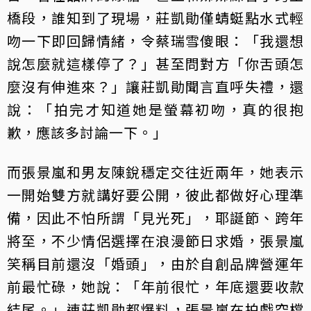
橋段，誰知到了現場，莊凱勛僅蜻蜓點水式輕
吻一下即回歸情緒，令蔡瑞雪傻眼：「我還想
說怎麼就這樣停了？」甚至問對方「你舌頭怎
麼沒有伸進來？」讓莊凱勛聞言直呼失禮，還
說：「拍完才知道她是螢幕初吻，真的很抱
歉，應該多討論一下。」
而張景嵐和男友陳銳穩定交往近兩年，她表示
一開始雙方就講好要公開，彼此都做好心理準
備，因此不怕所謂「見光死」，耶誕節、跨年
將至，不少情侶選擇在浪漫節日求婚，張景嵐
笑稱目前還沒「婚頭」，由於自創品牌營運年
前最忙碌，她說：「年前很忙，年底還要收款
結尾。」連莊凱勛都爆料，張景嵐在拍戲空檔