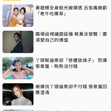
黃鐙輝全身脫光被摸透 呂雪鳳被虧
「老牛吃嫩草」
職場歧視議題延燒 蔡黃汝發聲：要
清楚自己的價值
丫頭幫搶票卻「慘遭放鴿子」 怒爆
張景嵐、熊熊沒付錢
被爆找丫頭搶票卻不付錢 張景嵐回
應澄清