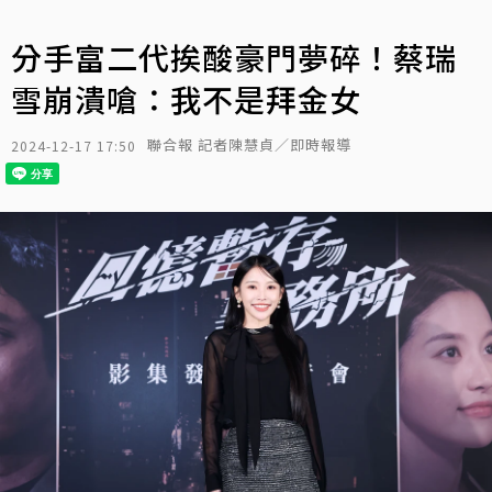
分手富二代挨酸豪門夢碎！蔡瑞
雪崩潰嗆：我不是拜金女
聯合報 記者陳慧貞／即時報導
2024-12-17 17:50