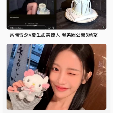
蔡瑞雪深V慶生甜美撩人 曬美圖公開3願望