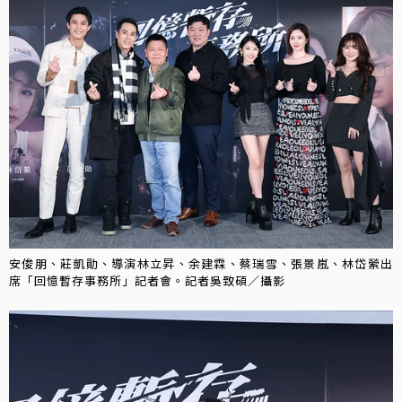
安俊朋、莊凱勛、導演林立昇、余建霖、蔡瑞雪、張景嵐、林岱縈出
席「回憶暫存事務所」記者會。記者吳致碩／攝影