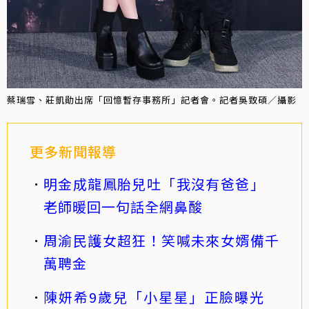
蔡瑞雪、莊凱勛出席「回憶暫存事務所」記者會。記者吳致碩／攝影
更多新聞報導
明金成龍鳳胎兒吐「我沒有爸爸」
老師暖回一句話全網鼻酸
周渝民護女超狂！笑喊未來女婿備千
萬聘金
陳妍希9歲兒「小星星」正臉曝光