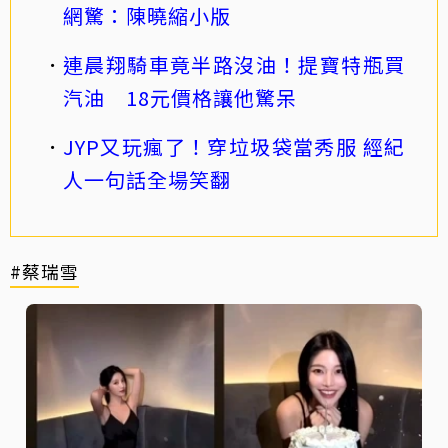
網驚：陳曉縮小版
連晨翔騎車竟半路沒油！提寶特瓶買
汽油 18元價格讓他驚呆
JYP又玩瘋了！穿垃圾袋當秀服 經紀
人一句話全場笑翻
#蔡瑞雪