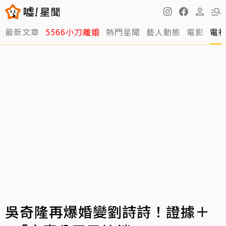
最新文章
5566小刀離婚
熱門星聞
藝人動態
電影
電
吳奇隆再爆婚變劉詩詩！證據＋