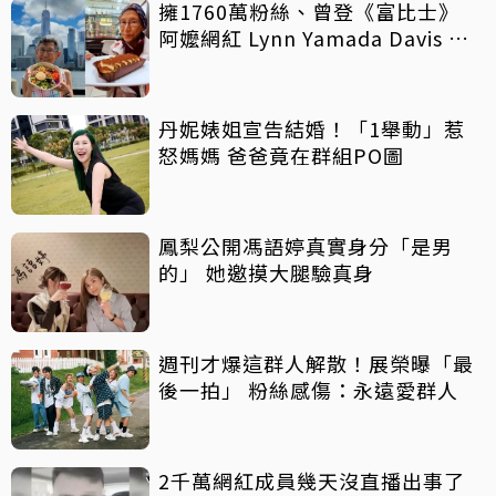
擁1760萬粉絲、曾登《富比士》
阿嬤網紅 Lynn Yamada Davis 驚
傳病逝
丹妮婊姐宣告結婚！「1舉動」惹
怒媽媽 爸爸竟在群組PO圖
鳳梨公開馮語婷真實身分「是男
的」 她邀摸大腿驗真身
週刊才爆這群人解散！展榮曝「最
後一拍」 粉絲感傷：永遠愛群人
2千萬網紅成員幾天沒直播出事了