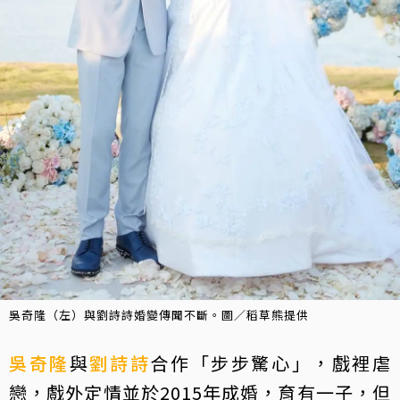
吳奇隆（左）與劉詩詩婚變傳聞不斷。圖／稻草熊提供
吳奇隆
與
劉詩詩
合作「步步驚心」，戲裡虐
戀，戲外定情並於2015年成婚，育有一子，但