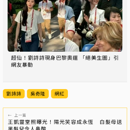
超仙！劉詩詩現身巴黎奧運 「絕美生圖」引
網友暴動
劉詩詩
吳奇隆
網紅
←
上一篇
王凱靈堂照曝光！陽光笑容成永恆 白髮母送
黑髮兒令人鼻酸