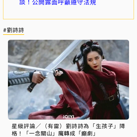
談！公開露面呼籲遵守法規
#劉詩詩
星級評論／（有雷）劉詩詩為「生孩子」降
格！「一念關山」魔轉成「癲劇」