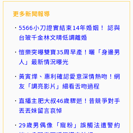
更多新聞報導
5566小刀證實結束14年婚姻！ 認與
台玻千金林文晴低調離婚
愷樂突曝雙寶35周早產！曬「身邊男
人」最新情況曝光
黃寅燁、惠利確認愛意深情熱吻！網
友「調亮影片」細看舌吻過程
直播主肥大叔46歲驟逝！昔競爭對手
丟丟妹留言哀悼
29歲男偶像「寵粉」誤觸法遭警約