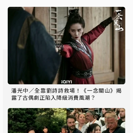
潘光中／全靠劉詩詩救場！《一念關山》揭
露了古偶劇正陷入降級消費風潮？