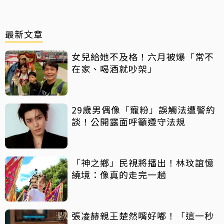
最新文章
女兒給她不及格！六月被爆「常不
在家、喝酒就吵架」
29歲男偶像「寵粉」誤觸法遭警約
談！公開露面呼籲遵守法規
「神之鄉」民視將播出！林玟誼憶
繞境：像真的走完一趟
張凌赫親王楚然嘴好嘟！「這一秒