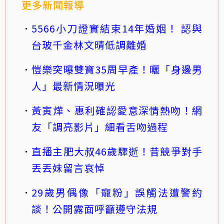
更多新聞報導
5566小刀證實結束14年婚姻！ 認與
台玻千金林文晴低調離婚
愷樂突曝雙寶35周早產！曬「身邊男
人」最新情況曝光
黃寅燁、惠利確認愛意深情熱吻！網
友「調亮影片」細看舌吻過程
直播主肥大叔46歲驟逝！昔競爭對手
丟丟妹留言哀悼
29歲男偶像「寵粉」誤觸法遭警約
談！公開露面呼籲遵守法規