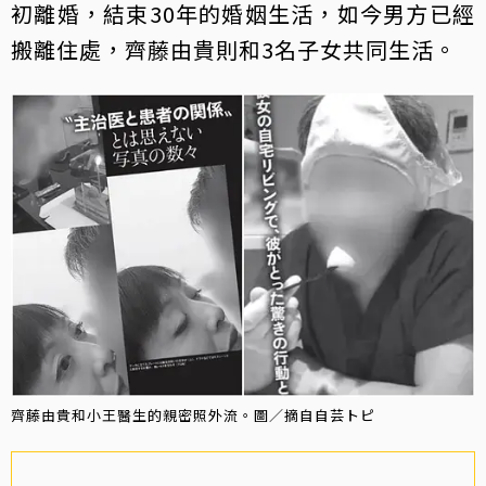
初離婚，結束30年的婚姻生活，如今男方已經
搬離住處，齊藤由貴則和3名子女共同生活。
齊藤由貴和小王醫生的親密照外流。圖／摘自自芸トピ