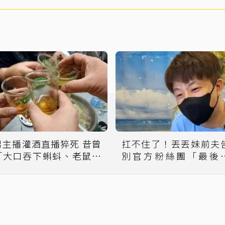
男主播灌酒直播猝死 昔曾
扛不住了！丟丟妹前夫
「大口吞下蝌蚪、老鼠和
別官方粉絲團「最後
頭...」
文」