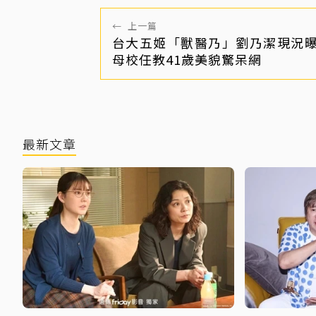
←
上一篇
台大五姬「獸醫乃」劉乃潔現況
母校任教41歲美貌驚呆網
最新文章