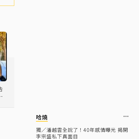
告
發
哈燒
獨／潘越雲全說了！40年感情曝光 揭開
李宗盛私下真面目