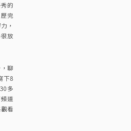
優秀的
資歷完
響力，
得很放
粉，聊
寫下8
30多
T頻道
集觀看