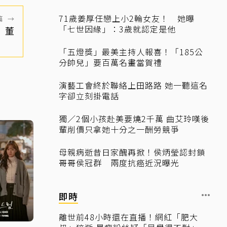
71歲姜厚任戀上小2輪女友！ 她曝
篇
→
「七世因緣」：3歲就認定是他
 董
「五燈獎」最美主持人報喜！「185公
分帥兒」要百萬名畫當賀禮
演藝工會終於聯絡上田路路 她一聽這名
字卻立刻掛電話
獨／2個小孩赴美要燒2千萬 曲艾玲嘆後
輩削價只拿她十分之一酬勞競爭
母親病逝昔日家醜再掀！侯炳瑩認封鎖
哥哥侯冠群 兩度抗癌近況曝光
即時
離世前48小時還在直播！網紅「肥大