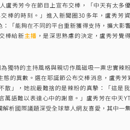
持人盧秀芳今在節目上宣布交棒，「中天有太多
交棒的時刻。」進入新聞圈30多年，盧秀芳
色：「能夠在不同的平台重新獲得支持，擴大影
交棒給新
主播
，是深思熟慮的決定，盧秀芳覺
因為獨特的主持風格與親切作風磁吸一票忠實辣
生態的異數。選在耶誕節公布交棒消息，盧秀芳
不散」，她說最難捨的是辣粉的真摯：「這是我
言萬語難以表達心中的謝意。」盧秀芳在中天Y
闢解析國際議題深受全球華人網友喜愛，其中一
。