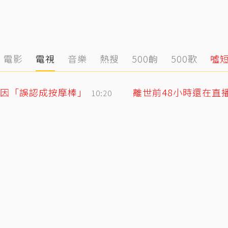
電影
電視
音樂
熱搜
500齣
500歌
噓
因「誤認成按摩棒」
10:20