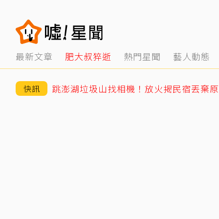
最新文章
肥大叔猝逝
熱門星聞
藝人動態
跳澎湖垃圾山找相機！放火揭民宿丟棄原
快訊