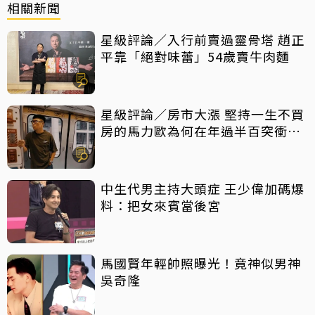
相關新聞
星級評論／入行前賣過靈骨塔 趙正
平靠「絕對味蕾」54歲賣牛肉麵
星級評論／房市大漲 堅持一生不買
房的馬力歐為何在年過半百突衝上
車
中生代男主持大頭症 王少偉加碼爆
料：把女來賓當後宮
馬國賢年輕帥照曝光！竟神似男神
吳奇隆