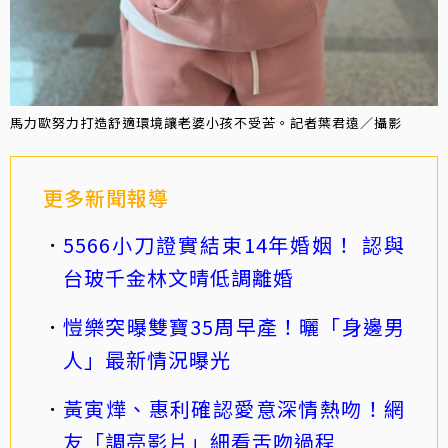
馬力歐努力打造舒適環境讓老婆小孩不受苦。記者葉君遠／攝影
更多新聞報導
5566小刀證實結束14年婚姻！ 認與
台玻千金林文晴低調離婚
愷樂突曝雙寶35周早產！曬「身邊男
人」最新情況曝光
黃寅燁、惠利確認愛意深情熱吻！網
友「調亮影片」細看舌吻過程