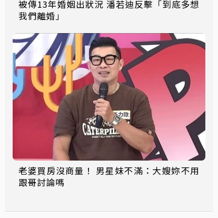
被傳13年婚姻出狀況 潘若迪反擊「到底多想
我們離婚」
老婆買房沒商量！ 男星妹不滿：大嫂妳不用
跟哥討論嗎