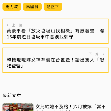
馬力歐
馬國賢
趙正平
←
上一篇
黃豪平看「放火垃圾山找相機」有感發聲 曝
16年前遊日垃圾車中含淚找御守
下一篇
→
韓援啦啦隊女神準備在台置產！語出驚人「想
吃爸爸」
最新文章
女兒給她不及格！六月被爆「常不