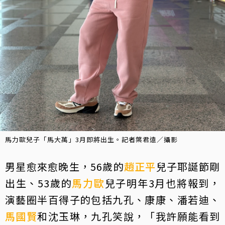
馬力歐兒子「馬大萬」3月即將出生。記者葉君遠／攝影
男星愈來愈晚生，56歲的
趙正平
兒子耶誕節剛
出生、53歲的
馬力歐
兒子明年3月也將報到，
演藝圈半百得子的包括九孔、康康、潘若迪、
馬國賢
和沈玉琳，九孔笑說，「我許願能看到