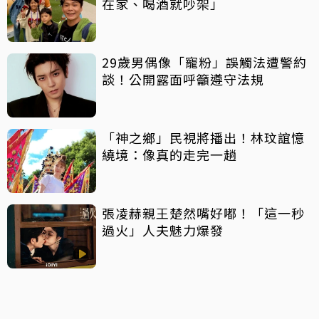
在家、喝酒就吵架」
29歲男偶像「寵粉」誤觸法遭警約
談！公開露面呼籲遵守法規
「神之鄉」民視將播出！林玟誼憶
繞境：像真的走完一趟
張凌赫親王楚然嘴好嘟！「這一秒
過火」人夫魅力爆發