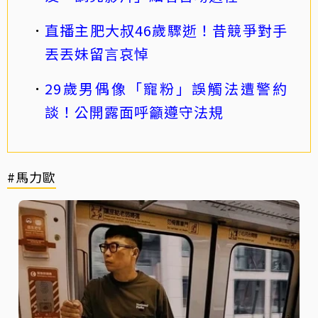
直播主肥大叔46歲驟逝！昔競爭對手
丟丟妹留言哀悼
29歲男偶像「寵粉」誤觸法遭警約
談！公開露面呼籲遵守法規
#馬力歐