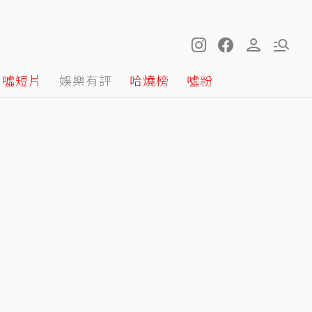
噓短片
娛樂有評
哈燒榜
噓粉