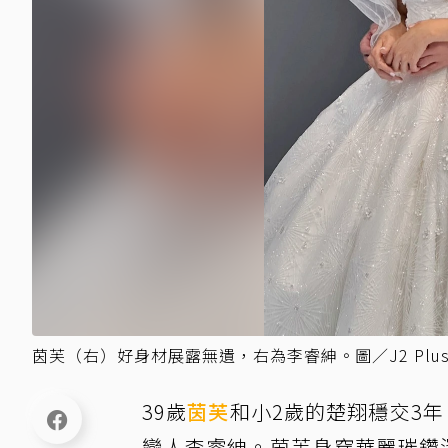
茵芙（右）好身材展露無遺，右為李睿紳。圖／J2 Plu
39歲
茵芙
和小2歲的楚翔穩交3
戀人李睿紳。茵芙身穿華麗璀鑽