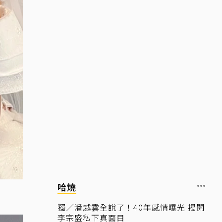
哈燒
獨／潘越雲全說了！40年感情曝光 揭開
李宗盛私下真面目