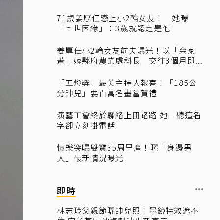
71歲姜厚任戀上小2輪女友！ 她曝
「七世因緣」：3歲就認定是他
姜厚任小2輪女友前夫曝光！以「余家
菁」嫁縣府農業處科長 交往3個月即...
「五燈獎」最美主持人報喜！「185公
分帥兒」要百萬名畫當賀禮
演藝工會終於聯絡上田路路 她一聽這名
字卻立刻掛電話
愷樂突曝雙寶35周早產！曬「身邊男
人」最新情況曝光
即時
林志玲父親節曬帥兒照！墨鏡特效遮不