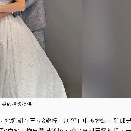
s 婚紗攝影提供
年，她近期在三立8點檔「願望」中披婚紗，新郎
深V白紗，炸出豐滿雙峰，姣好身材展露無遺，