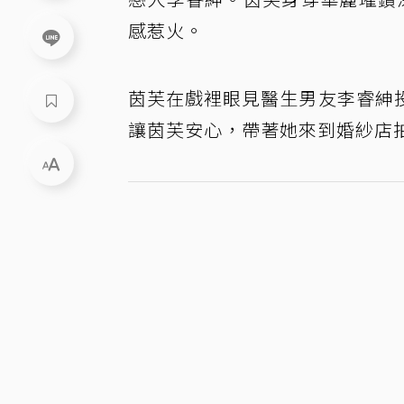
感惹火。
茵芙在戲裡眼見醫生男友李睿紳
讓茵芙安心，帶著她來到婚紗店