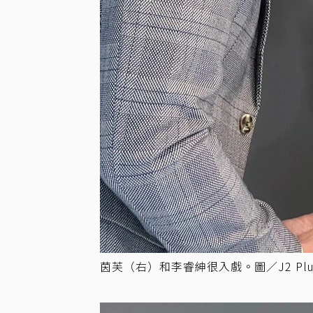
茵芙（右）和李睿紳很入戲。圖／J2 Pl