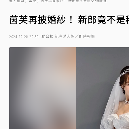
噓！星聞
電視
茵芙再披婚紗！ 新郎竟不是穩交3年的他
茵芙再披婚紗！ 新郎竟不是
聯合報 記者趙大智／即時報導
2024-12-28 20:50