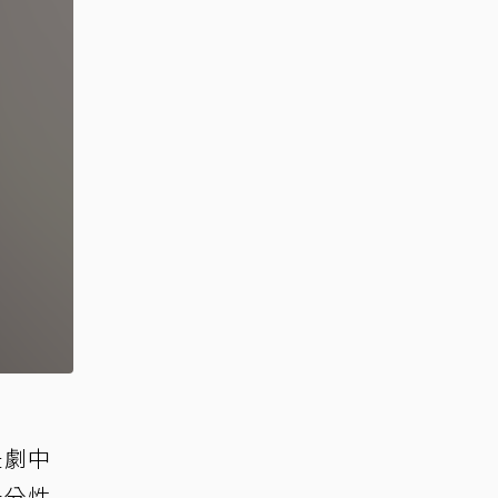
是劇中
十分性