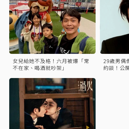
女兒給她不及格！六月被爆「常
29歲男
不在家、喝酒就吵架」
約談！公