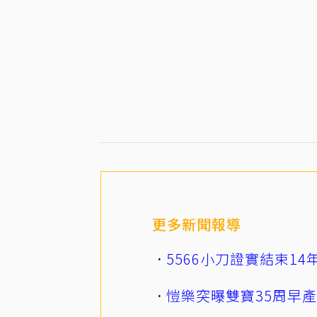
更多新聞報導
5566小刀證實結束1
愷樂突曝雙寶35周早