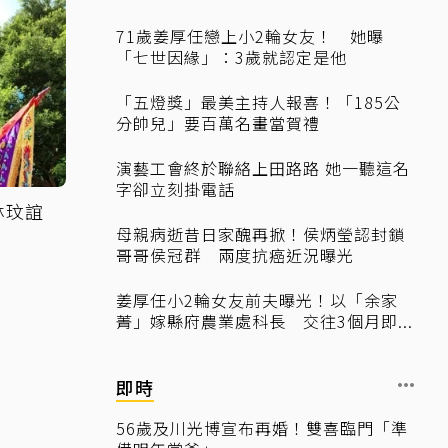
71歲姜厚任戀上小2輪女友！ 她曝
「七世因緣」：3歲就認定是他
「五燈獎」最美主持人報喜！「185公
分帥兒」要百萬名畫當賀禮
演藝工會終於聯絡上田路路 她一聽這名
字卻立刻掛電話
林玟誼
母親病逝昔日家醜再掀！侯炳瑩認封鎖
哥哥侯冠群 兩度抗癌近況曝光
姜厚任小2輪女友前夫曝光！以「余家
菁」嫁縣府農業處科長 交往3個月即...
即時
56歲及川光博宣布再婚！雙喜臨門「準