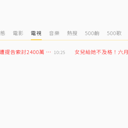
動態
電影
電視
音樂
熱搜
500齣
500歌
75歲大咖影后爆戀小38歲攝影同居6年？遭提告索討2400萬 硬氣反擊絕不給
女兒給她不及格！六
10:25