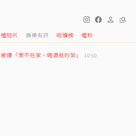
噓短片
娛樂有評
哈燒榜
噓粉
月被爆「常不在家、喝酒就吵架」
10:50