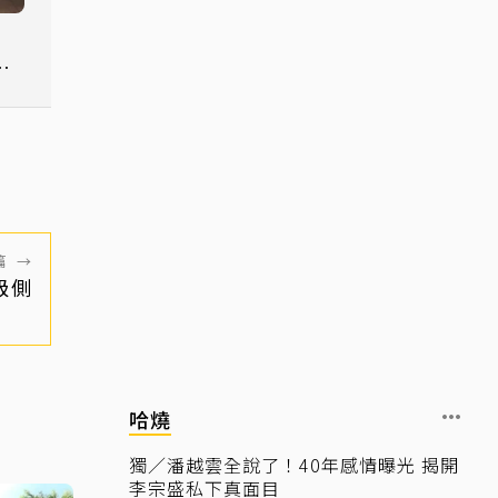
》
替
篇
→
級側
哈燒
獨／潘越雲全說了！40年感情曝光 揭開
李宗盛私下真面目