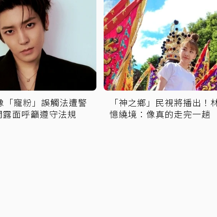
偶像「寵粉」誤觸法遭警
「神之鄉」民視將播出！
開露面呼籲遵守法規
憶繞境：像真的走完一趟