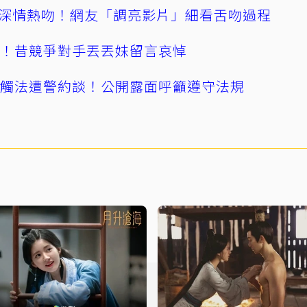
深情熱吻！網友「調亮影片」細看舌吻過程
逝！昔競爭對手丟丟妹留言哀悼
誤觸法遭警約談！公開露面呼籲遵守法規