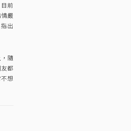
，目前
病情嚴
息指出
上，隨
網友都
常不想