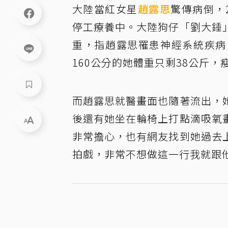
大陸當紅女星
趙露思
驚傳病倒，
停工療養中。大陸狗仔「劉大錘
重，指趙露思罹患神經系統疾病
160公分的她體重只剩38公斤，
而趙露思就醫畫面也隨著流出，
後還有她坐在輪椅上打點滴吸氧
非常擔心，也有網友找到她過去
拍戲，非常不想做這一行我就跟