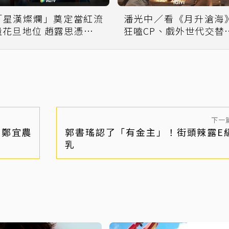
「星漢燦爛」奠定當紅流
潘光中／看《月升滄海
量花旦地位 趙露思憑什麼
狂嗑CP、戲外世代交
成就觀眾緣？
吳磊、趙露思躍升頂流
下一
、鄭宜農
郭書瑤認了「有金主」！街頭辣露E
乳