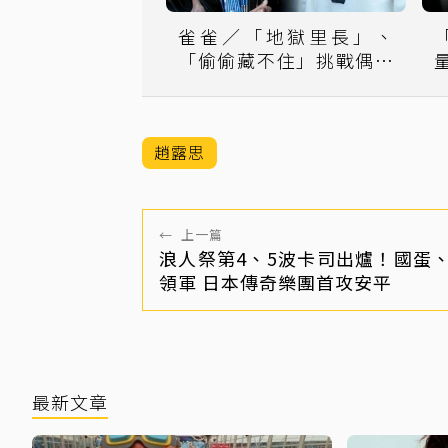
雀雀／「地獄里長」、
「偷偷藏不住」挑戰偶像
劇的接地新配方
趙露思
←
上一篇
浪人祭第4、5波卡司出爐！國蛋
領軍 日本傳奇樂團首攻安平
最新文章