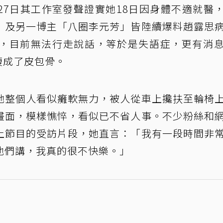
27日其工作室發聲證實她18日因身體不適就醫
」及另一博主「八圈李元芳」皆陸續爆料趙露思
，目前無法行走說話，等於是失語症，更有消
瘦成了皮包骨。
她整個人看似癱軟無力，被人從車上攙扶至輪椅
畫面，模樣憔悴，看似已不省人事。不少粉絲和
上節目的受訪片段，她直言：「我有一段時間非
他們講，我真的很不快樂。」