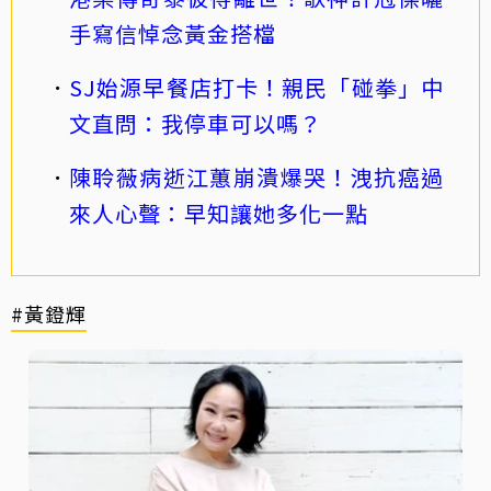
手寫信悼念黃金搭檔
SJ始源早餐店打卡！親民「碰拳」中
文直問：我停車可以嗎？
陳聆薇病逝江蕙崩潰爆哭！洩抗癌過
來人心聲：早知讓她多化一點
#黃鐙輝