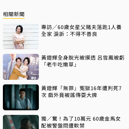
相關新聞
專訪／60歲女星父賭夫落跑1人養
全家 淚訴：不得不善良
黃鐙輝全身脫光被摸透 呂雪鳳被虧
「老牛吃嫩草」
黃鐙輝「無罪」冤獄16年遭判死7
次 戲外竟被謠傳耍大牌
獨／驚！為了10萬元 60歲金馬女
配被警盤問遭軟禁