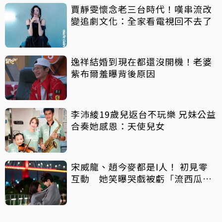
賈靜雯懷念老三台時代！嘆串流改
變追劇文化：全家看電視回不去了
逸祥結婚到現在都還沒開機！老婆
紫布爾羞曝背後原因
李沛綾19歲兒返台不玩樂 兄妹公益
合奏她感恩：天使兒女
宋威龍、趙今麥都是I人！ 初見零
互動 她笑曝哭戲被虧「流西瓜
汁」