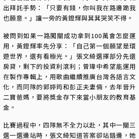
出拜託手勢：「只要有錢，你叫我在路邊跪我
也願意。」讓一旁的黃鐙輝與萁萁哭笑不得。
被問到如果一路闖關成功拿到100萬會怎麼運
用，黃鐙輝率先分享：「自己第一個願望是環
遊世界，還有看極光。」張文綺選擇部分先還
房貸，剩下的投資利滾利；曾瑋中希望能運用
在製作專輯上，用歌曲繼續推廣台灣各語言文
化，而同隊的郭婷筠和彭正夫妻倆，去年晉升
二寶爸媽，要將獎金存下來當小朋友的教育基
金。
比賽過程中，四隊無不全力以赴，其中一關三
選一選邊站時，張文綺知道答案卻站錯邊，她