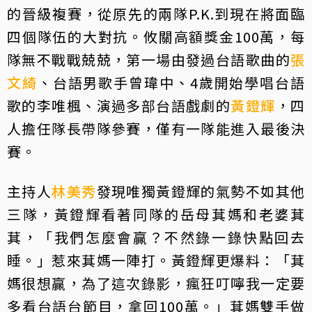
的晉級複賽，從原先的兩隊P.K.到現在將面臨
四個隊伍的大對抗。攸關高額獎金100萬，每
隊無不戰戰兢兢，第一場由發過台語歌曲的
張
文綺
、台語男歌手曾瑋中、4歲開始學唱台語
歌的李唯楓、演過多部台語戲劇的
黃鐙輝
，四
人擔任隊長帶隊參賽，僅有一隊能進入最後決
賽。
主持人
林美秀
發現唯獨黃鐙輝的氣勢不如其他
三隊，黃鐙輝看著同隊的岳母萁媽和老婆萁
萁，「我們怎麼會贏？不然錄一錄快點回去
睡。」惹來萁媽一陣打。黃鐙輝更爆料：「萁
媽很想贏，為了這次錄影，瘋狂叮嚀我一定要
多看台語台節目，拿回100萬。」萁媽雙手做