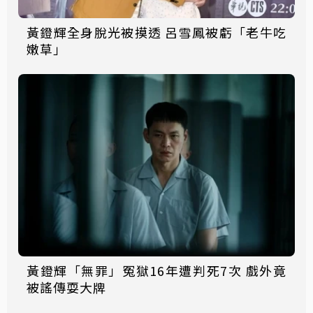
黃鐙輝全身脫光被摸透 呂雪鳳被虧「老牛吃
嫩草」
黃鐙輝「無罪」冤獄16年遭判死7次 戲外竟
被謠傳耍大牌