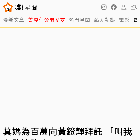
最新文章
姜厚任公開女友
熱門星聞
藝人動態
電影
電
萁媽為百萬向黃鐙輝拜託 「叫我