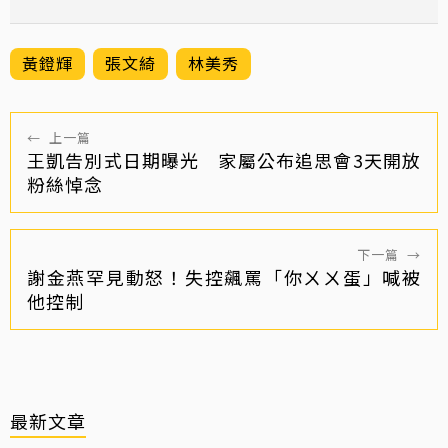
黃鐙輝
張文綺
林美秀
←
上一篇
王凱告別式日期曝光 家屬公布追思會3天開放
粉絲悼念
下一篇
→
謝金燕罕見動怒！失控飆罵「你ㄨㄨ蛋」喊被
他控制
最新文章