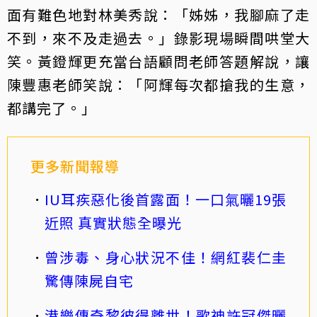
面有難色地對林美秀說：「姊姊，我腳麻了走
不到，來不及走過去。」錄影現場瞬間哄堂大
笑。黃鐙輝更充當台語顧問老師答題解說，讓
陳豐惠老師笑說：「阿輝每次都搶我的生意，
都講完了。」
更多新聞報導
IU耳疾惡化後首露面！一口氣曬19張
近照 真實狀態全曝光
曾涉毒、身心狀況不佳！網紅裴仁圭
驚傳陳屍自宅
港樂傳奇黎彼得離世！歌神許冠傑曬