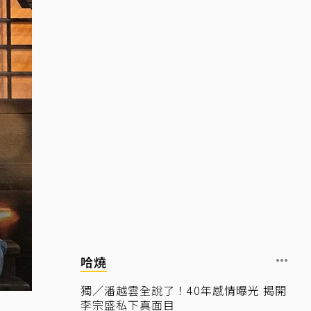
哈燒
獨／潘越雲全說了！40年感情曝光 揭開
李宗盛私下真面目