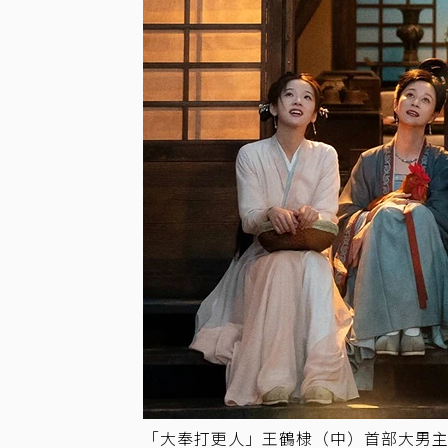
「大奉打更人」王鶴棣（中）首部大男主