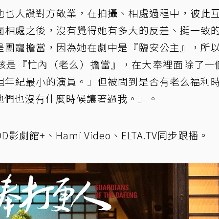
他也大讚對方敬業，在拍攝、相處過程中，彼此
面相處之後，沒有覺得她有多大的反差、挺一致
是團寵擔當，因為她在劇中是『臨安公主』，所
該是『忙內（老么）擔當』，在大奉裡面除了一
組年紀最小的演員。」但被問到是否有老么福利
他們也沒有什麼時候讓著過我。」。
劇館+、Hami Video、ELTA.TV同步跟播。