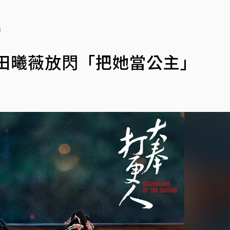
」
田曦薇放閃「把她當公主」