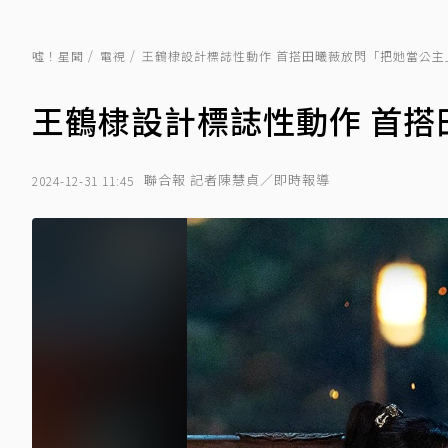
噓！星聞
電視
王鶴棣設計標誌性動作 首搭田曦薇放閃「把她當公主
王鶴棣設計標誌性動作 首搭
聯合報 記者陳慧貞／即時報導
2024-12-31 11:45