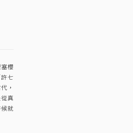
裡塞櫻
「許七
古代，
是從真
時候就