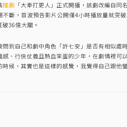
裝
陸劇
「大奉打更人」正式開播，該劇改編自同
不斷，首波預告影片公開僅4小時播放量就突破3
破36億大關。
被問到自己和劇中角色「許七安」是否有相似處
義感、行俠仗義且熱血笨蛋的少年，在劇情裡可
的時候，其實也是這樣的感覺，我覺得自己跟他