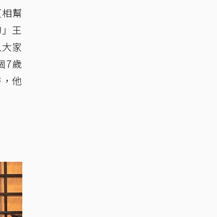
互相幫
的」王
以大家
個7歲
時，他