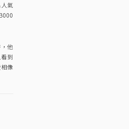
名人氣
000
時，他
以看到
蠻相像