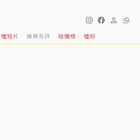
噓短片
娛樂有評
哈燒榜
噓粉