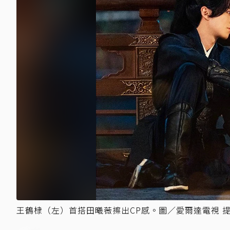
王鶴棣（左）首搭田曦薇擦出CP感。圖／愛爾達電視 