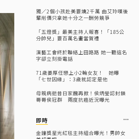
獨／2個小孩赴美要燒2千萬 曲艾玲嘆後
輩削價只拿她十分之一酬勞競爭
「五燈獎」最美主持人報喜！「185公
分帥兒」要百萬名畫當賀禮
演藝工會終於聯絡上田路路 她一聽這名
字卻立刻掛電話
71歲姜厚任戀上小2輪女友！ 她曝
「七世因緣」：3歲就認定是他
母親病逝昔日家醜再掀！侯炳瑩認封鎖
哥哥侯冠群 兩度抗癌近況曝光
即時
金鐘獎星光紅毯主持組合曝光！男帥女