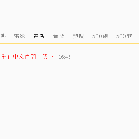
動態
電影
電視
音樂
熱搜
500齣
500歌
SJ始源無預警現身台灣早餐店！親民「碰拳」中文直問：我停車可以嗎？
16:45