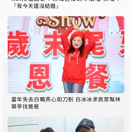
「我今天還沒結婚」
當年失去白曉燕心如刀割 白冰冰求民眾幫林
葉亭找爸爸