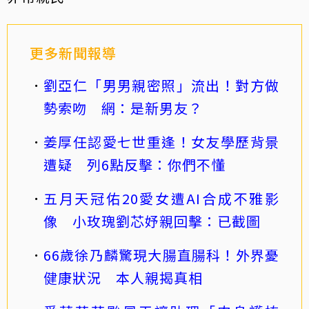
更多新聞報導
劉亞仁「男男親密照」流出！對方做
勢索吻 網：是新男友？
姜厚任認愛七世重逢！女友學歷背景
遭疑 列6點反擊：你們不懂
五月天冠佑20愛女遭AI合成不雅影
像 小玫瑰劉芯妤親回擊：已截圖
66歲徐乃麟驚現大腸直腸科！外界憂
健康狀況 本人親揭真相