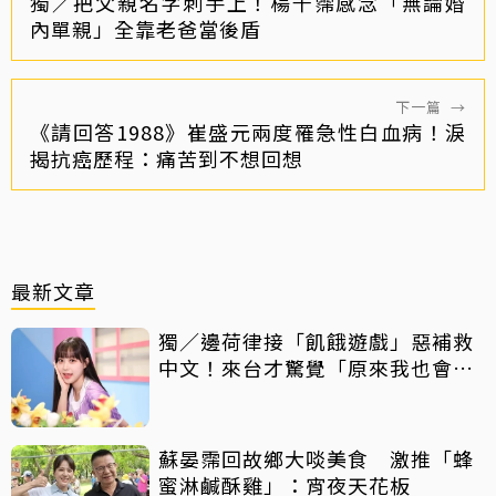
獨／把父親名字刺手上！楊千霈感念「無論婚
內單親」全靠老爸當後盾
下一篇
→
《請回答1988》崔盛元兩度罹急性白血病！淚
揭抗癌歷程：痛苦到不想回想
最新文章
獨／邊荷律接「飢餓遊戲」惡補救
中文！來台才驚覺「原來我也會
胖」
蘇晏霈回故鄉大啖美食 激推「蜂
蜜淋鹹酥雞」：宵夜天花板