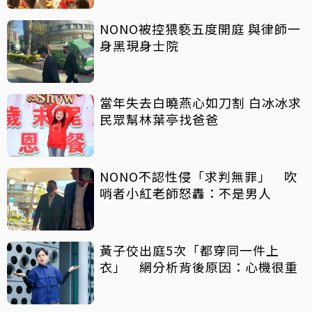
NONO被控猥褻五度開庭 與律師一
身黑現身士院
當年失去白曉燕心如刀割 白冰冰求
民眾幫林葉亭找爸爸
NONO不認性侵「求判無罪」 吹
哨者小紅老師怒轟：不是男人
黃子佼出庭5次「都穿同一件上
衣」 網分析背後原因：心機很重