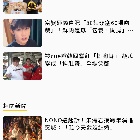
富婆砸錢自肥「50集硬塞60場吻
戲」！鮮肉遭爆「包養、開房」全
說了
被cue跳韓國當紅「抖胸舞」 胡瓜
變成「抖肚舞」全場笑翻
相關新聞
NONO遭起訴！朱海君接跨年演唱
突喊：「我今天還沒結婚」