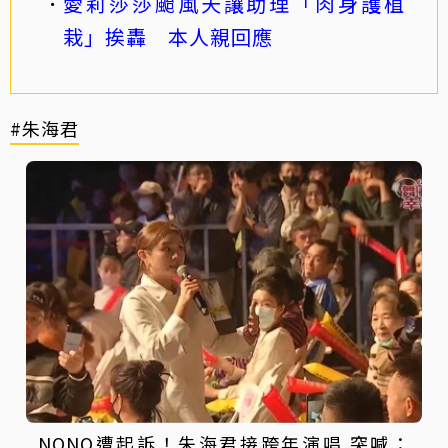
愛莉莎莎颱風天讓助理「肉身護植
栽」挨轟 本人親回應
#朱海君
NONO遭起訴！朱海君接跨年演唱 突喊：