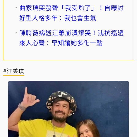
曲家瑞突發聲「我受夠了」！自曝討
好型人格多年：我也會生氣
陳聆薇病逝江蕙崩潰爆哭！洩抗癌過
來人心聲：早知讓她多化一點
#江美琪