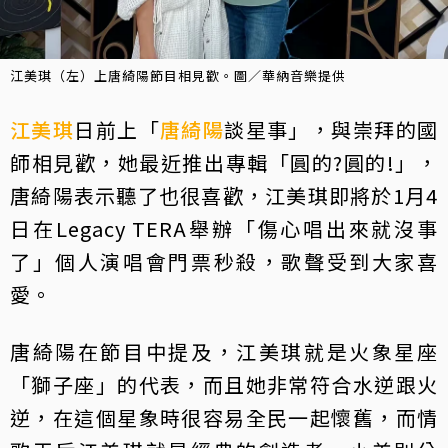
江美琪（左）上唐綺陽節目相見歡。圖／華納音樂提供
江美琪
日前上「
唐綺陽
談星事」，與崇拜的國
師相見歡，她最近推出專輯「圓的?圓的!」，
唐綺陽表示聽了也很喜歡，江美琪即將於1月4
日在Legacy TERA舉辦「傷心唱出來就沒事
了」個人演唱會門票秒殺，歌聲受到大家喜
愛。
唐綺陽在節目中提及，江美琪就是火象星座
「獅子座」的代表，而且她非常符合水逆跟火
逆，在這個星象時很容易全民一起懷舊，而情