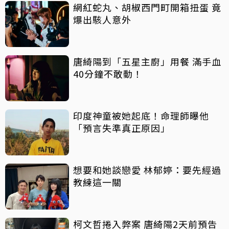
網紅蛇丸、胡椒西門町開箱扭蛋 竟
爆出駭人意外
唐綺陽到「五星主廚」用餐 滿手血
40分鐘不敢動！
印度神童被她起底！命理師曝他
「預言失準真正原因」
想要和她談戀愛 林郁婷：要先經過
教練這一關
柯文哲捲入弊案 唐綺陽2天前預告