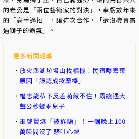
的老公是「兩位藝術家的對決」，幸虧數年來
的「高手過招」，讓這次合作，「還沒機會露
過獅子的霸氣」。
更多新聞報導
放火澎湖垃圾山找相機！民宿曝丟棄
原因「誤認成按摩棒」
權志龍私下反差萌藏不住！霸總遇大
聲公秒變乖兒子
巫啓賢爆「被詐騙」！一個晚上100
萬瞬間沒了 悲吐心聲