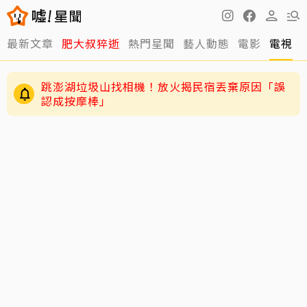
最新文章
肥大叔猝逝
熱門星聞
藝人動態
電影
電視
跳澎湖垃圾山找相機！放火揭民宿丟棄原因「誤
認成按摩棒」
離世前48小時還在直播！網紅「肥大叔」猝逝 暴
瘦粉絲疑「早覺得不對」