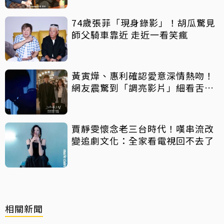
74歲張菲「現身錄影」！胡瓜驚見
師父騎車靠近 走近一看笑瘋
黃寅燁、惠利確認愛意深情熱吻！
網友震驚到「調亮影片」細看舌吻
過程
賈靜雯懷念老三台時代！嘆串流改
變追劇文化：全家看電視回不去了
相關新聞