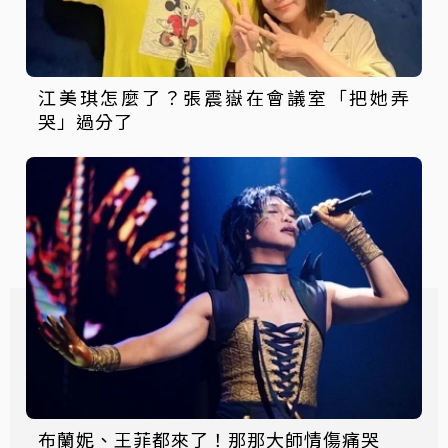
江美琪怎麼了？張震嶽在會議室「把她弄
哭」過分了
布蘭妮、王菲都來了！那那大師情傷痛哭