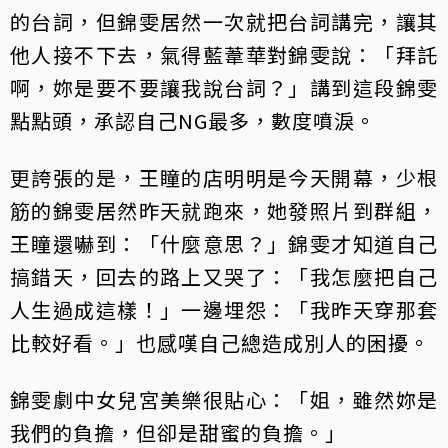
的台詞，但錦雯居然一次就把台詞講完，讓其
他人接不下去，氣得藍葦華對錦雯說：「拜託
啊，妳是要不要讓我說台詞？」講到這段錦雯
點點頭，承認自己NG最多，數度噴淚。
更誇張的是，王瞳的店明明是今天開幕，少根
筋的錦雯居然昨天就跑來，她發照片到群組，
王瞳還嚇到：「什麼意思？」錦雯才知道自己
搞錯天，回去的路上又哭了：「我怎麼把自己
人生過成這樣！」一邊埋怨：「我昨天穿那套
比較好看。」也感嘆自己總造成別人的困擾。
錦雯劇中女兒宮美樂很貼心：「姐，雖然妳是
我們的負擔，但卻是甜蜜的負擔。」