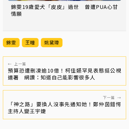
錦雯19歲愛犬「皮皮」過世 曾遭PUA心甘
情願
錦雯
王瞳
姚黛瑋
←
上一篇
預算恐遭刪凍逾10億！柯佳嬿罕見表態挺公視
連署 網讚：知道自己能影響很多人
下一篇
→
「神之路」要換人沒事先通知她！鄭仲茵錯愕
主持人變王宇婕