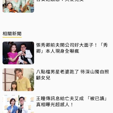
相關新聞
張秀卿前夫開公司好大面子！「秀
卿」本人現身全嚇瘋
八點檔男星老婆跑了 待深山獨自照
顧女兒
王瞳傳訊息給亡夫艾成 「被已讀」
真相曝光超感人！