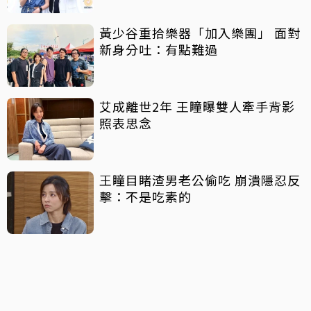
黃少谷重拾樂器「加入樂團」 面對
新身分吐：有點難過
艾成離世2年 王瞳曝雙人牽手背影
照表思念
王瞳目睹渣男老公偷吃 崩潰隱忍反
擊：不是吃素的