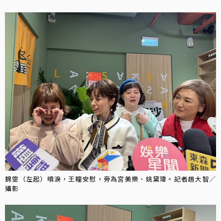
錦雯（左起）噴淚，王瞳安慰，旁為宮美樂、姚黛瑋。記者趙大智／
攝影