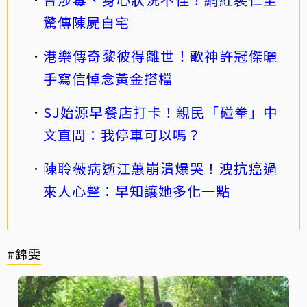
驚傳陳屍自宅
港樂傳奇黎彼得離世！歌神許冠傑曬
手寫信悼念黃金搭檔
SJ始源早餐店打卡！親民「碰拳」中
文直問：我停車可以嗎？
陳聆薇病逝江蕙崩潰爆哭！洩抗癌過
來人心聲：早知讓她多化一點
#錦雯