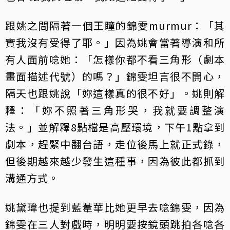
跟姚之間隔著一個王瞳的錦雯murmur：「其
實我沒有受得了耶。」因為姚會當著導演和所
有人面前唸她：「怎樣你都不看三角形（劇本
畫面描述代號）的嗎？」錦雯坦言很不開心，
隔天也跟姚說「妳這樣真的很不好」。姚則解
釋：「妳不照著三角形哭，我就要調整演
法。」並解釋8點檔是高壓環境，下午1點拿到
劇本，趕緊中翻台語，走位後馬上就正式錄，
但後期越來越少發生這種事，因為彼此都抓到
溝通方式。
姚黛瑋也提到藍葦華比她更早去唸錦雯，因為
錦雯在三人對戲時，明明要按鏡頭跳拍各唸各