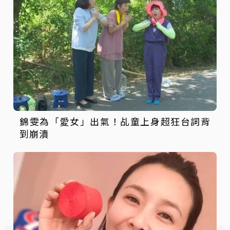
錦雯為「愛女」出氣！乩童上身超狂台詞背
到崩潰