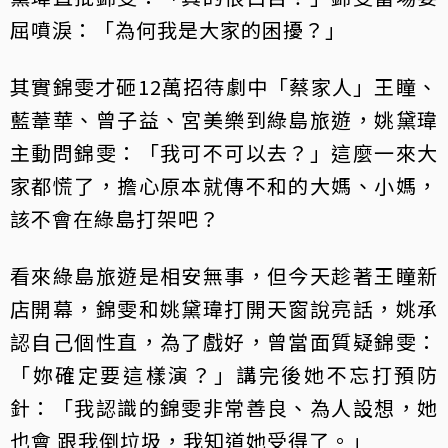
屈噴淚：「為何我是大家的困擾？」
其實錦雯才砸12萬招待劇中「蔡家人」王瞳、
藍葦華、曾子益、宮美樂到綠島旅遊，姚黛瑋
主動問錦雯：「我可不可以去？」這麼一來大
家都慌了，擔心原本就傳不和的大媽、小媽，
該不會在綠島打架吧？
看來綠島旅遊是相安無事，但今天趁著王瞳新
店開幕，錦雯和姚黛瑋打開天窗說亮話，姚承
認自己個性直，為了戲好，曾當面質疑錦雯：
「妳確定要這樣演？」講完後她不忘打預防
針：「我認識的錦雯非常善良、為人設想，她
也會 跟我倒垃圾，我知道她受得了。」