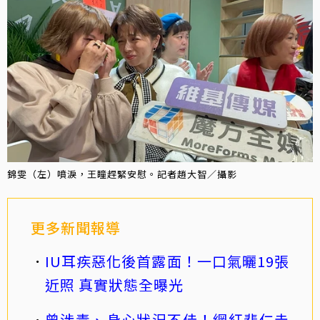
錦雯（左）噴淚，王瞳趕緊安慰。記者趙大智／攝影
更多新聞報導
IU耳疾惡化後首露面！一口氣曬19張
近照 真實狀態全曝光
曾涉毒、身心狀況不佳！網紅裴仁圭