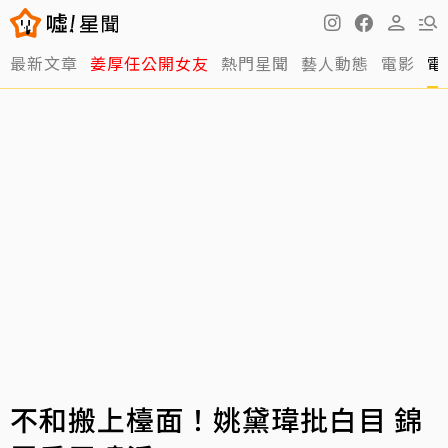
最新文章
姜厚任公開女友
熱門星聞
藝人動態
電影
電
不和搬上檯面！姚黛瑋批白目 錦