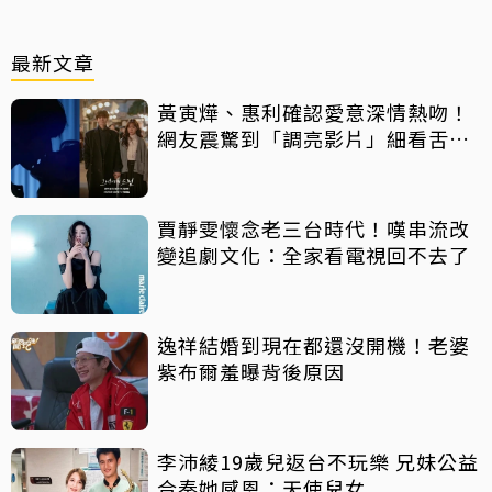
最新文章
黃寅燁、惠利確認愛意深情熱吻！
網友震驚到「調亮影片」細看舌吻
過程
賈靜雯懷念老三台時代！嘆串流改
變追劇文化：全家看電視回不去了
逸祥結婚到現在都還沒開機！老婆
紫布爾羞曝背後原因
李沛綾19歲兒返台不玩樂 兄妹公益
合奏她感恩：天使兒女