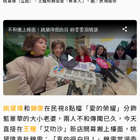
姚黛瑋（左起）、王瞳和錦雯是「蔡家人」。圖／民視提供
姚黛瑋
和
錦雯
在民視8點檔「愛的榮耀」分飾
藍葦華的大小老婆，兩人不和傳聞已久，今天
直接在
王瞳
「艾叻沙」新店開幕搬上檯面，姚
黛瑋直批錦雯：「真的很白目！」錦雯當場委