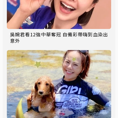
吳婉君看12強中華奪冠 自備彩帶嗨到血染出
意外