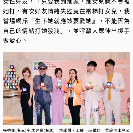
女性好友，「只要我到她家，她女兒就不會被
她打，有次好友情緒失控竟在電梯打女兒，我
當場喝斥『生下她就應該要愛她』，不能因為
自己的情緒打她發洩」，並呼籲大眾伸出援手
做愛心。
張秀卿(右三)率沈建豪(右起)、葉諾帆、王瞳、班鐵翔、孟慶而出席公