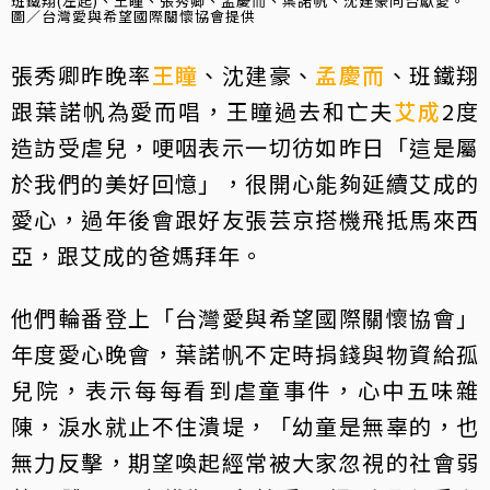
班鐵翔(左起)、王瞳、張秀卿、孟慶而、葉諾帆、沈建豪同台獻愛。
圖／台灣愛與希望國際關懷協會提供
張秀卿昨晚率
王瞳
、沈建豪、
孟慶而
、班鐵翔
跟葉諾帆為愛而唱，王瞳過去和亡夫
艾成
2度
造訪受虐兒，哽咽表示一切彷如昨日「這是屬
於我們的美好回憶」，很開心能夠延續艾成的
愛心，過年後會跟好友張芸京搭機飛抵馬來西
亞，跟艾成的爸媽拜年。
他們輪番登上「台灣愛與希望國際關懷協會」
年度愛心晚會，葉諾帆不定時捐錢與物資給孤
兒院，表示每每看到虐童事件，心中五味雜
陳，淚水就止不住潰堤，「幼童是無辜的，也
無力反擊，期望喚起經常被大家忽視的社會弱