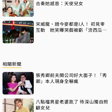
合奏她感恩：天使兒女
宋威龍、趙今麥都是I人！ 初見零
互動 她笑曝哭戲被虧「流西瓜
汁」
相關新聞
張秀卿前夫開公司好大面子！「秀
卿」本人現身全嚇瘋
八點檔男星老婆跑了 待深山獨自照
顧女兒