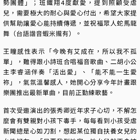
勢團體」；班鐵翔4度獻愛，提到照顧受虐
兒，需要極大的耐心與愛心付出，希望大家提
供幫助讓愛心能持續傳遞，並祝福眾人蛇馬龍
舞（台語諧音蝦米攏有）。
王瞳感性表示「今晚有艾成在，所以我不孤
單」，難得跟小詩班合唱福音歌曲、二胡小公
主李睿涵伴奏「活出愛」、「能不能一生愛
祢」，氣氛溫馨感人，她開心分享今年計畫跟
樂團推出最新單曲，目前正勤練歌藝。
首次受邀演出的張秀卿近年求子心切，不解怎
麼會有雙親對小孩下毒手，每每看到小孩受虐
新聞總是心如刀割，想起某位獨自扶養女兒的