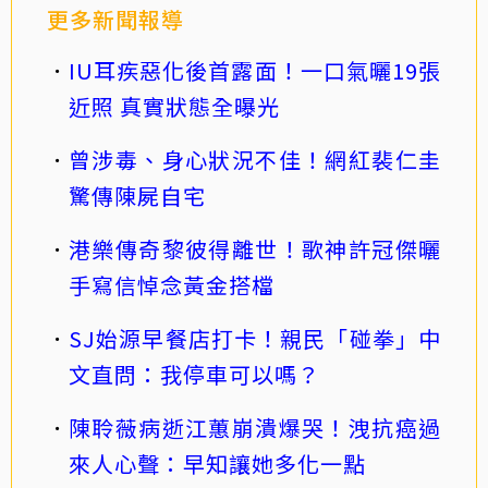
更多新聞報導
IU耳疾惡化後首露面！一口氣曬19張
近照 真實狀態全曝光
曾涉毒、身心狀況不佳！網紅裴仁圭
驚傳陳屍自宅
港樂傳奇黎彼得離世！歌神許冠傑曬
手寫信悼念黃金搭檔
SJ始源早餐店打卡！親民「碰拳」中
文直問：我停車可以嗎？
陳聆薇病逝江蕙崩潰爆哭！洩抗癌過
來人心聲：早知讓她多化一點