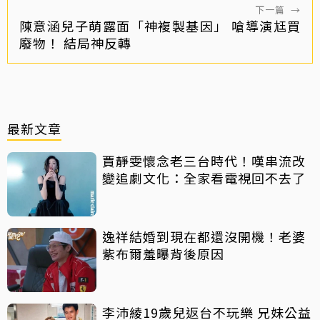
下一篇
→
陳意涵兒子萌露面「神複製基因」 嗆導演尪買
廢物！ 結局神反轉
最新文章
賈靜雯懷念老三台時代！嘆串流改
變追劇文化：全家看電視回不去了
逸祥結婚到現在都還沒開機！老婆
紫布爾羞曝背後原因
李沛綾19歲兒返台不玩樂 兄妹公益