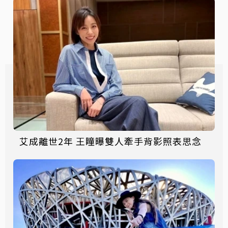
艾成離世2年 王瞳曝雙人牽手背影照表思念