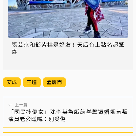
張芸京和鄧紫棋是好友！天后台上點名超驚
喜
艾成
王瞳
孟慶而
←
上一篇
「國民摔倒女」沈李英為戲練拳擊遭婚姻背叛
演員老公暖喊：別受傷