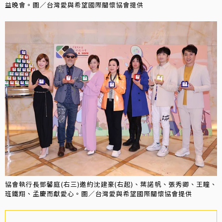
益晚會。圖／台灣愛與希望國際關懷協會提供
協會執行長鄧馨庭(右三)邀約沈建豪(右起)、葉諾帆、張秀卿、王瞳、
班鐵翔、孟慶而獻愛心。圖／台灣愛與希望國際關懷協會提供