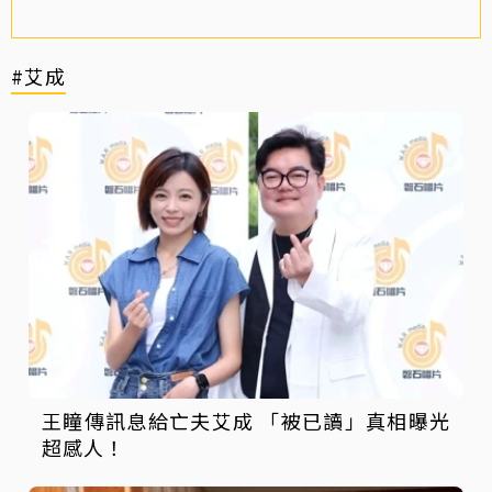
#艾成
王瞳傳訊息給亡夫艾成 「被已讀」真相曝光
超感人！