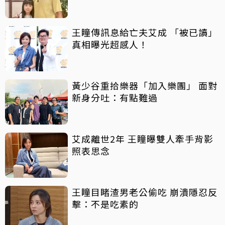
王瞳傳訊息給亡夫艾成 「被已讀」
真相曝光超感人！
黃少谷重拾樂器「加入樂團」 面對
新身分吐：有點難過
艾成離世2年 王瞳曝雙人牽手背影
照表思念
王瞳目睹渣男老公偷吃 崩潰隱忍反
擊：不是吃素的