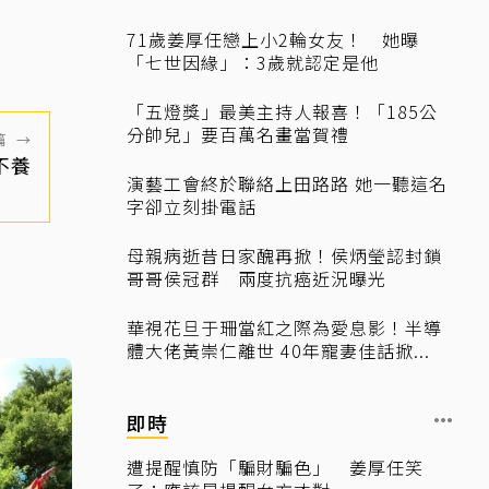
71歲姜厚任戀上小2輪女友！ 她曝
「七世因緣」：3歲就認定是他
「五燈獎」最美主持人報喜！「185公
分帥兒」要百萬名畫當賀禮
篇
→
不養
演藝工會終於聯絡上田路路 她一聽這名
字卻立刻掛電話
母親病逝昔日家醜再掀！侯炳瑩認封鎖
哥哥侯冠群 兩度抗癌近況曝光
華視花旦于珊當紅之際為愛息影！半導
體大佬黃崇仁離世 40年寵妻佳話掀...
即時
遭提醒慎防「騙財騙色」 姜厚任笑