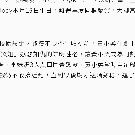
lody本月16日生日，難得再度同框慶賀，大聊
校園設定，擄獲不少學生收視群，黃小柔在劇
，「煞姐」嫉惡如仇的鮮明性格，讓黃小柔成為同
岑、李姝姸3人異口同聲透露，黃小柔當時自帶
戲仍不敢接近她，直到很後期才逐漸熟稔，遲了