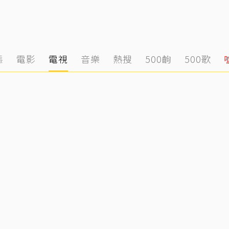
態
電影
電視
音樂
熱搜
500齣
500歌