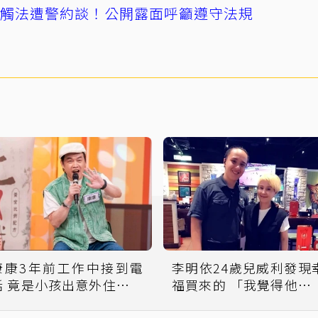
誤觸法遭警約談！公開露面呼籲遵守法規
康康3年前工作中接到電
李明依24歲兒威利發現
話 竟是小孩出意外住進加
福買來的 「我覺得他很
護病房
心」