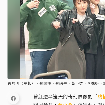
張皓明（左起）、蔡頤榛、蔡函岑、黃小柔、李姝姸、謝和
曾紅透半邊天的奇幻偶像劇「
終
開同學會，
黃小柔
、張皓明、謝