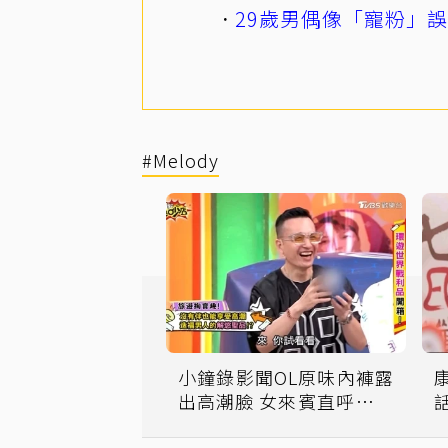
29歲男偶像「寵粉」
#Melody
小鐘錄影聞OL原味內褲露
出高潮臉 女來賓直呼「好
噁」