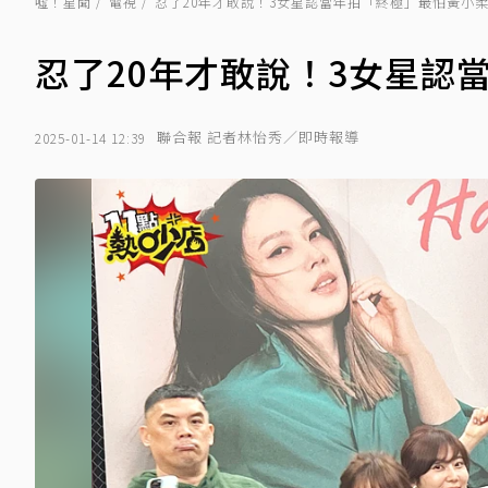
噓！星聞
電視
忍了20年才敢說！3女星認當年拍「終極」最怕黃小
忍了20年才敢說！3女星認
聯合報 記者林怡秀／即時報導
2025-01-14 12:39