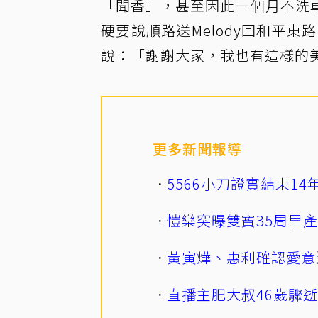
「聞香」，甚至因此一個月不洗
硬要說順路送Melody回和平東
說：「謝謝大家，我也有這樣的
更多新聞報導
5566小刀證實結束1
愷樂突曝雙寶35周早
黃寅燁、惠利確認愛意
直播主肥大叔46歲驟