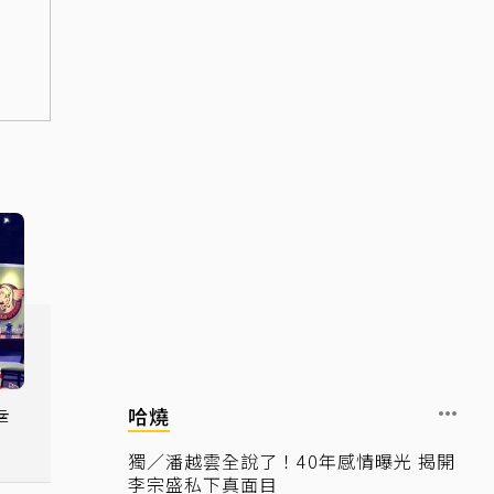
幸
哈燒
噁
獨／潘越雲全說了！40年感情曝光 揭開
李宗盛私下真面目