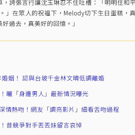
車，誇張言行讓沈玉琳忍不住吐槽：「明明住和
路。」在眾人的祝福下，Melody切下生日蛋糕，
美好過去，真美好的回憶。」
4年婚姻！ 認與台玻千金林文晴低調離婚
產！曬「身邊男人」最新情況曝光
深情熱吻！網友「調亮影片」細看舌吻過程
逝！昔競爭對手丟丟妹留言哀悼