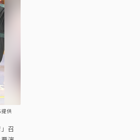
S提供
店」召
主要演