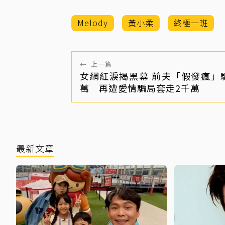
Melody
黃小柔
終極一班
←
上一篇
女網紅淚揭黑幕 前夫「假發瘋」
萬 再遭愛情騙局套走2千萬
最新文章