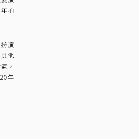
當年拍
中扮演
劇其他
殺氣，
20年