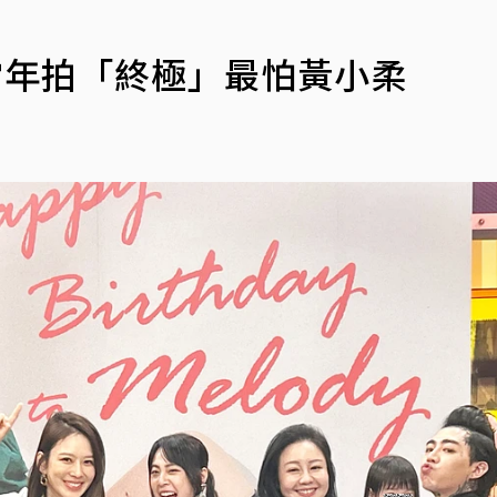
柔
當年拍「終極」最怕黃小柔