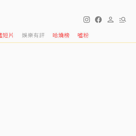
噓短片
娛樂有評
哈燒榜
噓粉