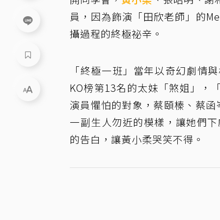
員，因為飾演「田欣老師」的Me
攝過程的終極祕辛。
「終極一班」當年以奇幻劇情與
KO榜第13名的太妹「煞姐」
演員懼怕的對象，蔡頤榛、蔡函
一副生人勿近的模樣，讓她們下
的告白，讓黃小柔哭笑不得。