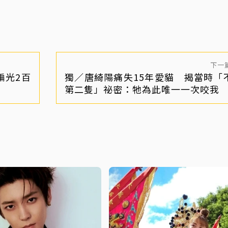
下一
騙光2百
獨／唐綺陽痛失15年愛貓 揭當時「
第二隻」祕密：牠為此唯一一次咬我