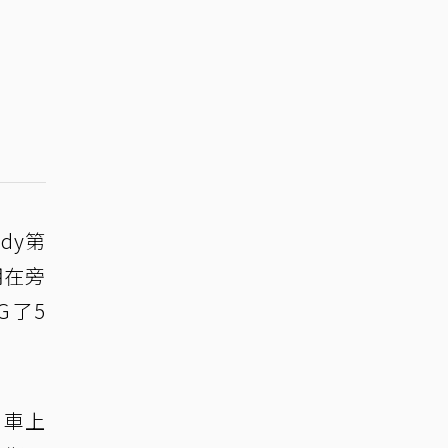
dy第
明在旁
G了5
到車上