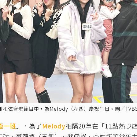
弦齊聚節目中，為Melody（左四）慶祝生日。圖／TVB
極一班
」，為了
Melody
相隔20年在「11點熱吵
和弦、蔡頤榛（五熊）、蔡函岑、李姝姸等當年