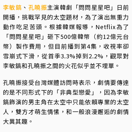
李敏鎬
、
孔曉振
主演韓劇「問問星星吧」日前
開播，挑戰罕見的太空題材，為了演出無重力
動作吃足苦頭。根據韓媒報導，Netflix為了
「問問星星吧」砸下500億韓幣（約12億元台
幣）製作費用，但目前播到第4集，收視率卻
雪崩式下滑，從首季3.3%掉到2.2%，觀眾對
李敏鎬和孔曉振之間的火花似乎並不埋單。
孔曉振接受台灣媒體訪問時表示，劇情要傳達
的是不同形式下的「非典型戀愛」，因為李敏
鎬飾演的男主角在太空中只能依賴專業的太空
人，雙方才萌生情愫，和一般浪漫邂逅的劇情
大異其趣。