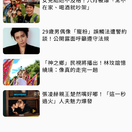
女兒給她不及格！六月被爆「常不
在家、喝酒就吵架」
29歲男偶像「寵粉」誤觸法遭警約
談！公開露面呼籲遵守法規
「神之鄉」民視將播出！林玟誼憶
繞境：像真的走完一趟
張凌赫親王楚然嘴好嘟！「這一秒
過火」人夫魅力爆發