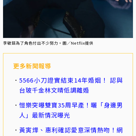
李敏鎬為了角色付出不少努力。圖／Netflix提供
更多新聞報導
5566小刀證實結束14年婚姻！ 認與
台玻千金林文晴低調離婚
愷樂突曝雙寶35周早產！曬「身邊男
人」最新情況曝光
黃寅燁、惠利確認愛意深情熱吻！網