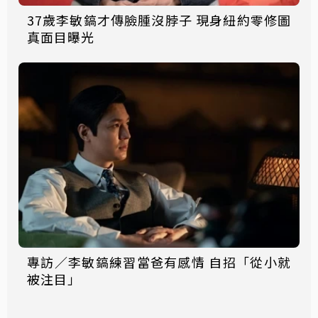
37歲李敏鎬才傳臉腫沒脖子 現身紐約零修圖
真面目曝光
專訪／李敏鎬練習當爸有感情 自招「從小就
被注目」