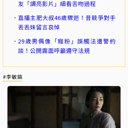
友「調亮影片」細看舌吻過程
直播主肥大叔46歲驟逝！昔競爭對手
丟丟妹留言哀悼
29歲男偶像「寵粉」誤觸法遭警約
談！公開露面呼籲遵守法規
#李敏鎬