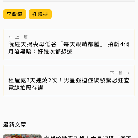
李敏鎬
孔曉振
←
上一篇
阮經天揭喪母低谷「每天眼睛都腫」 拍戲4個
月陷黑暗：好幾次都想逃
下一篇
→
租屋處3天連燒2次！男星強迫症復發驚恐狂查
電線拍照存證
最新文章