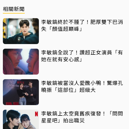
相關新聞
李敏鎬終於不腫了！肥厚雙下巴消
失「顏值超巔峰」
李敏鎬全說了！讚超正女演員「有
她在就有安心感」
李敏鎬被當沒人愛醜小鴨！驚爆孔
曉振「這部位」超級大
李敏鎬上太空竟舊疾復發！「問問
星星吧」拍出職災