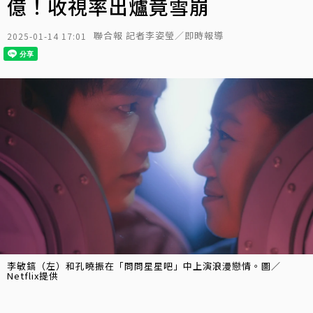
億！收視率出爐竟雪崩
聯合報 記者李姿瑩／即時報導
2025-01-14 17:01
李敏鎬（左）和孔曉振在「問問星星吧」中上演浪漫戀情。圖／
Netflix提供