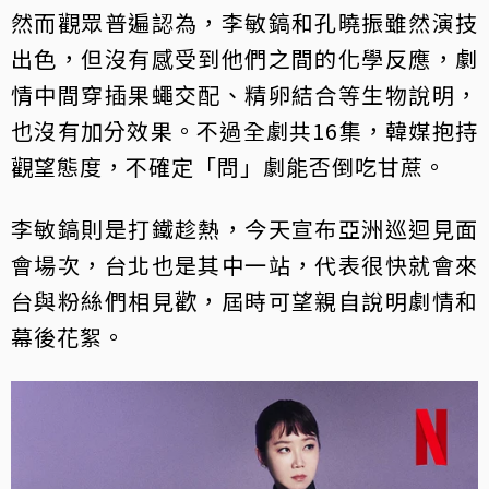
然而觀眾普遍認為，李敏鎬和孔曉振雖然演技
出色，但沒有感受到他們之間的化學反應，劇
情中間穿插果蠅交配、精卵結合等生物說明，
也沒有加分效果。不過全劇共16集，韓媒抱持
觀望態度，不確定「問」劇能否倒吃甘蔗。
李敏鎬則是打鐵趁熱，今天宣布亞洲巡迴見面
會場次，台北也是其中一站，代表很快就會來
台與粉絲們相見歡，屆時可望親自說明劇情和
幕後花絮。