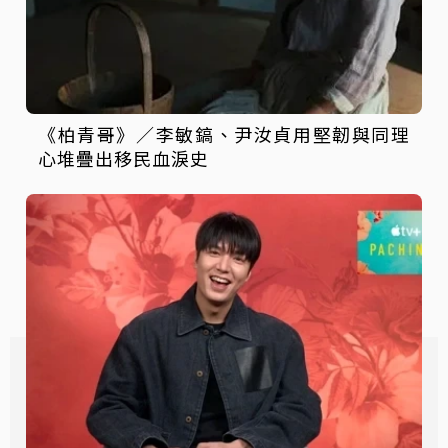
《柏青哥》／李敏鎬、尹汝貞用堅韌與同理
心堆疊出移民血淚史