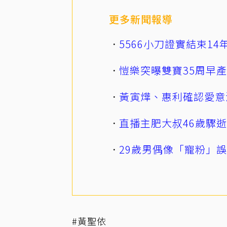
更多新聞報導
5566小刀證實結束1
愷樂突曝雙寶35周早
黃寅燁、惠利確認愛意
直播主肥大叔46歲驟
29歲男偶像「寵粉」
#黃聖依