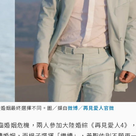
續婚姻最終選擇不同。圖／擷自
微博／再見愛人官微
臨婚姻危機，兩人參加大陸婚綜《再見愛人4》
續婚姻，而楊子選擇「繼續」，黃聖依則不願再