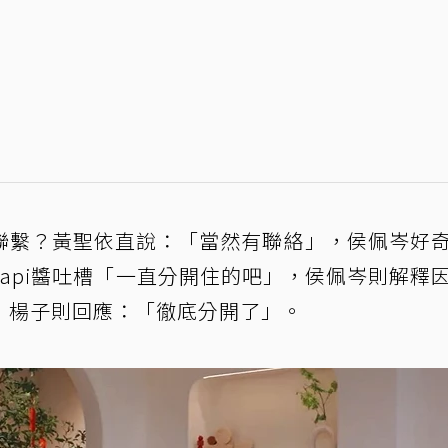
聯繫？黃聖依直說：「當然有聯絡」，侯佩岑好
api醬吐槽「一直分開住的吧」，侯佩岑則解釋
，楊子則回應：「徹底分開了」。