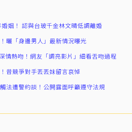
4年婚姻！ 認與台玻千金林文晴低調離婚
產！曬「身邊男人」最新情況曝光
深情熱吻！網友「調亮影片」細看舌吻過程
逝！昔競爭對手丟丟妹留言哀悼
誤觸法遭警約談！公開露面呼籲遵守法規