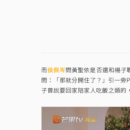
而
侯佩岑
問黃聖依是否還和楊子
問：「那就分開住了？」引一旁P
子曾說要回家陪家人吃飯之類的