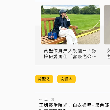
黃聖依貴婦人設翻車！爆
拎假愛馬仕「富豪老公送
假包」
黃聖依
侯佩岑
←
上一篇
王凱靈堂曝光！白衣遺照+黑色郵