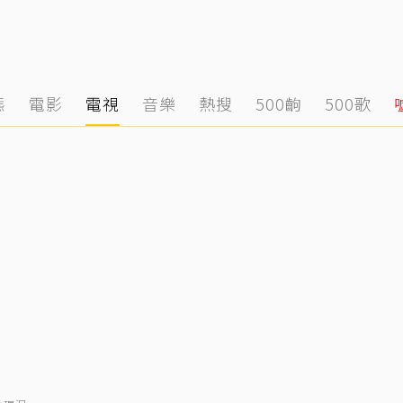
態
電影
電視
音樂
熱搜
500齣
500歌