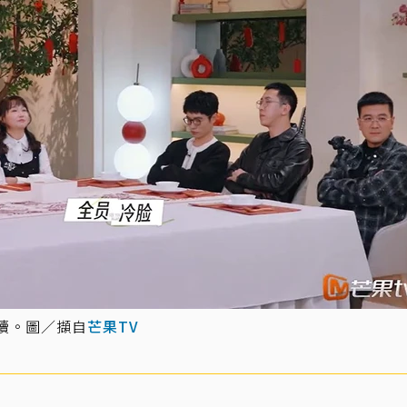
續。圖／擷自
芒果TV