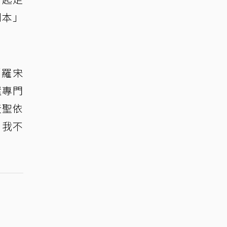
劇本」
「羅宋
還專門
黃聖依
，我不