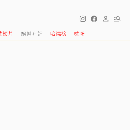
噓短片
娛樂有評
哈燒榜
噓粉