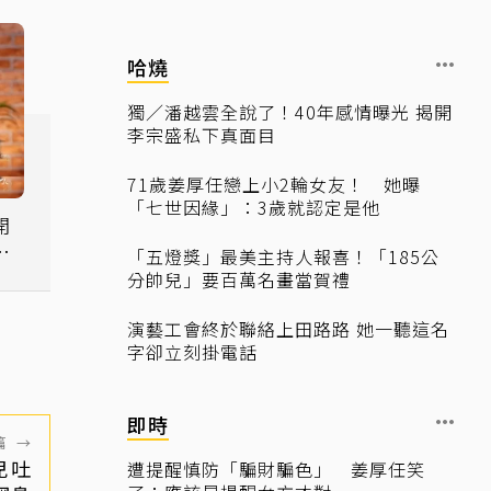
哈燒
獨／潘越雲全說了！40年感情曝光 揭開
李宗盛私下真面目
71歲姜厚任戀上小2輪女友！ 她曝
「七世因緣」：3歲就認定是他
開
代
「五燈獎」最美主持人報喜！「185公
分帥兒」要百萬名畫當賀禮
演藝工會終於聯絡上田路路 她一聽這名
字卻立刻掛電話
即時
篇
→
兒吐
遭提醒慎防「騙財騙色」 姜厚任笑