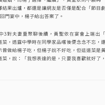
擇結果出爐，都還是讓網友是否僅是配合「節目
》回門宴中，楊子給出答案了。
中3對夫妻重聚聊後續，黃聖依在宴會上端出
道菜，透露中學時在同學家品嚐後便念念不忘，
示曾做給楊子吃，但楊子說不好吃，但這道菜是
道菜，說：「我想表達的是，只要我喜歡就好了