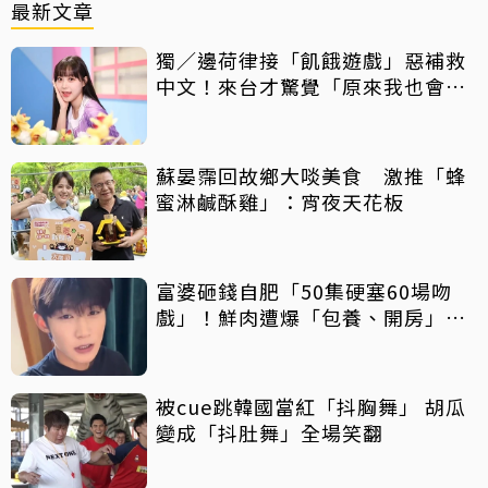
最新文章
獨／邊荷律接「飢餓遊戲」惡補救
中文！來台才驚覺「原來我也會
胖」
蘇晏霈回故鄉大啖美食 激推「蜂
蜜淋鹹酥雞」：宵夜天花板
富婆砸錢自肥「50集硬塞60場吻
戲」！鮮肉遭爆「包養、開房」全
說了
被cue跳韓國當紅「抖胸舞」 胡瓜
變成「抖肚舞」全場笑翻