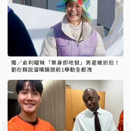
獨／俞利曖昧「單身即地獄」男星被抓包！
劉在錫說溜嘴鏡頭前1舉動全都洩