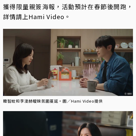
獲得限量親簽海報，活動預計在春節後開跑，
詳情請上Hami Video。
韓智旼和李浚赫曖昧氛圍蔓延。圖／Hami Video提供