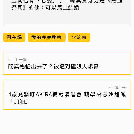
金南佶有「老婆」了！曝真實身分是《熱血
祭司》的他：可以馬上結婚
劉在錫
我的完美秘書
李浚赫
←
上一篇
閻奕格豁出去了？被逼到極限大爆發
下一篇
→
4歲兒緊盯AKIRA備戰演唱會 萌學林志玲甜喊
「加油」