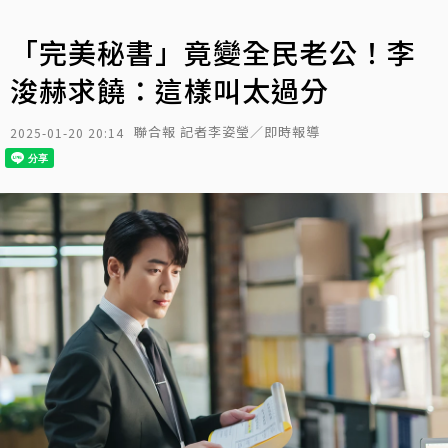
「完美秘書」竟變全民老公！李
浚赫求饒：這樣叫太過分
聯合報 記者李姿瑩／即時報導
2025-01-20 20:14