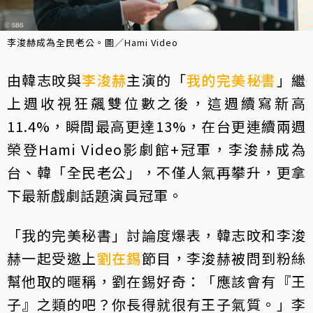
李浚赫成為全民老公。圖／Hami Video
由韓志旼與
李浚赫
主演的「
我的完美秘書
」繼
上週收視狂飆雙位數之後，這週續寫新高
11.4%，瞬間最高更達13%，在台更連續兩週
榮登Hami Video影劇館+冠軍，李浚赫成為
台、韓「全民老公」，不僅人氣再攀升，更拿
下最新戲劇話題演員冠軍。
「我的完美秘書」討論度爆表，韓志旼和李浚
赫一起受邀上
劉在錫
節目，李浚赫被問到粉絲
幫他取的暱稱，劉在錫好奇：「應該會有『王
子』之類的吧？你長得就很有王子氣質。」李