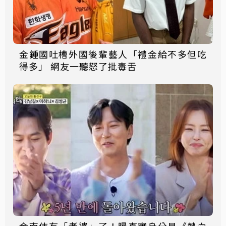
金鍾國吐槽外國後輩藝人「禮金給不多但吃
得多」 網友一聽怒了批毒舌