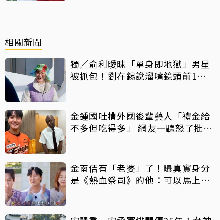
相關新聞
獨／俞利曖昧「單身即地獄」男星
被抓包！劉在錫說溜嘴鏡頭前1舉
動全都洩
金鍾國吐槽外國後輩藝人「禮金給
不多但吃得多」 網友一聽怒了批毒
舌
金南佶有「老婆」了！曝真實身分
是《熱血祭司》的他：可以馬上結
婚