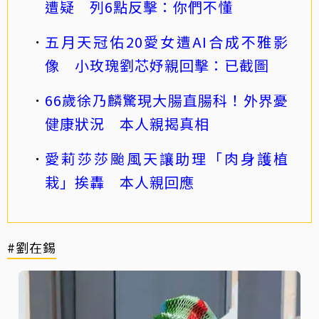
遭疑 列6點反擊：你們不懂
五月天冠佑20愛女遭AI合成不雅影
像 小玫瑰劉芯妤親回擊：已截圖
66歲徐乃麟驚現大腸直腸科！外界憂
健康狀況 本人親揭真相
愛莉莎莎颱風天讓助理「肉身護植
栽」挨轟 本人親回應
#劉在錫