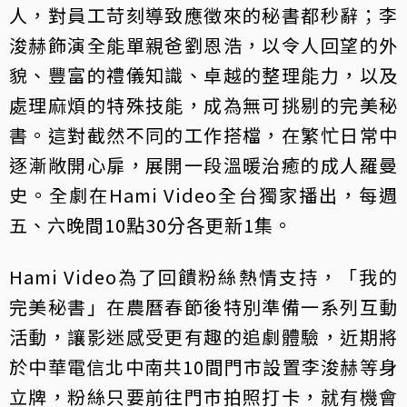
人，對員工苛刻導致應徵來的秘書都秒辭；李
浚赫飾演全能單親爸劉恩浩，以令人回望的外
貌、豐富的禮儀知識、卓越的整理能力，以及
處理麻煩的特殊技能，成為無可挑剔的完美秘
書。這對截然不同的工作搭檔，在繁忙日常中
逐漸敞開心扉，展開一段溫暖治癒的成人羅曼
史。全劇在Hami Video全台獨家播出，每週
五、六晚間10點30分各更新1集。
Hami Video為了回饋粉絲熱情支持，「我的
完美秘書」在農曆春節後特別準備一系列互動
活動，讓影迷感受更有趣的追劇體驗，近期將
於中華電信北中南共10間門市設置李浚赫等身
立牌，粉絲只要前往門市拍照打卡，就有機會