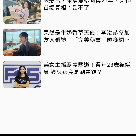
宋慧喬、宋承憲緋聞傳25年！女神
首揭真相：受不了
果然是牛奶香草天使！李浚赫參加
友人婚禮 「完美秘書」帥樣網瘋
傳
美女主播霸凌驟逝！得年28歲被嫌
臭 導火線竟是劉在錫？