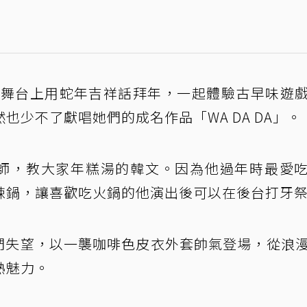
白」舞台上用蛇年吉祥話拜年，一起體驗古早味遊
也少不了獻唱她們的成名作品「WA DA DA」。
小老師，教大家年糕湯的韓文。因為他過年時最愛
辣鍋，讓喜歡吃火鍋的他演出後可以在後台打牙
絲們失望，以一襲咖啡色皮衣外套帥氣登場，從浪
熟魅力。