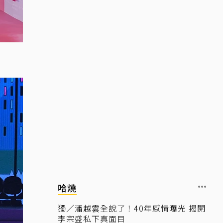
哈燒
獨／潘越雲全說了！40年感情曝光 揭開
李宗盛私下真面目