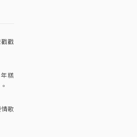
戲戳戳
吃年糕
祭。
漫情歌