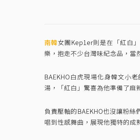
南韓
女團Kep1er則是在「紅
樂，抱走不少台灣味紀念品，當然
BAEKHO白虎現場化身韓文
湯，「紅白」驚喜為他準備了麻
負責壓軸的BAEKHO也沒讓粉
唱到性感舞曲，展現他獨特的成