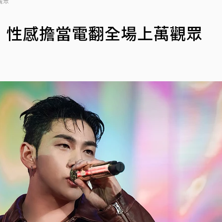
觀眾
！性感擔當電翻全場上萬觀眾