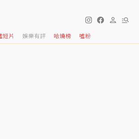
噓短片
娛樂有評
哈燒榜
噓粉