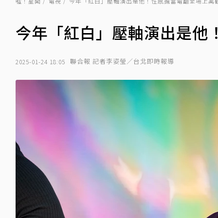
噓！星聞
電視
今年「紅白」壓軸演出是他！性感擔當電翻全場上萬
今年「紅白」壓軸演出是他
聯合報 記者李姿瑩／台北即時報導
2025-01-24 18:05