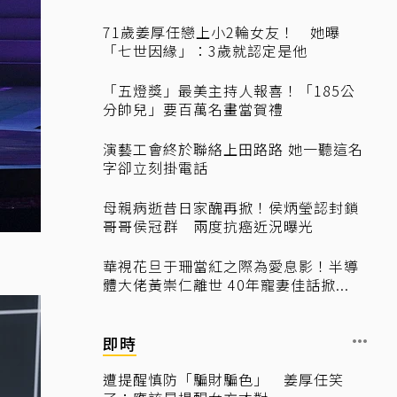
71歲姜厚任戀上小2輪女友！ 她曝
「七世因緣」：3歲就認定是他
「五燈獎」最美主持人報喜！「185公
分帥兒」要百萬名畫當賀禮
演藝工會終於聯絡上田路路 她一聽這名
字卻立刻掛電話
母親病逝昔日家醜再掀！侯炳瑩認封鎖
哥哥侯冠群 兩度抗癌近況曝光
華視花旦于珊當紅之際為愛息影！半導
體大佬黃崇仁離世 40年寵妻佳話掀...
即時
遭提醒慎防「騙財騙色」 姜厚任笑