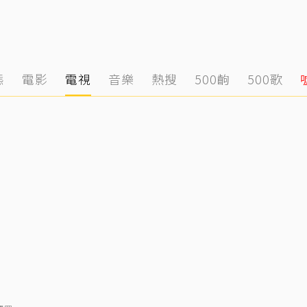
態
電影
電視
音樂
熱搜
500齣
500歌