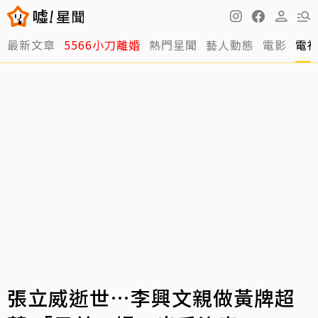
最新文章
5566小刀離婚
熱門星聞
藝人動態
電影
電
張立威逝世…李興文親做黃牌超