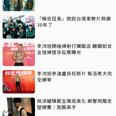
事最震撼
「報告班長」掀起台灣軍教片熱潮
30年了
李沛旭開槍掃射打爛飯店 聽聞前女
友愷樂懷孕反應曝光
李沛旭參演盧貝松新片 幫派老大完
全歸零
姚淳耀模範生徹底黑化 躲警飛簷走
壁網驚：跑酷高手