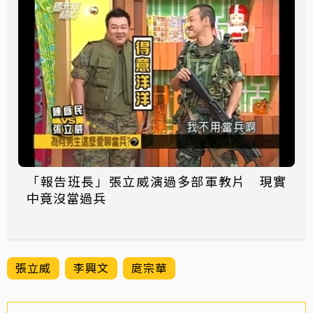
「報告班長」張立威演過多部軍教片 現實
中竟沒當過兵
張立威
李興文
庹宗華