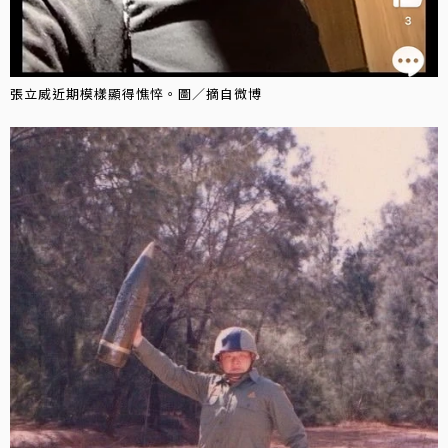
張立威近期模樣顯得憔悴。圖／摘自微博