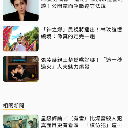
談！公開露面呼籲遵守法規
「神之鄉」民視將播出！林玟誼憶
繞境：像真的走完一趟
張凌赫親王楚然嘴好嘟！「這一秒
過火」人夫魅力爆發
相關新聞
星級評論／（有雷）比爆雷殺人犯
真面目更有看頭 「模仿犯」這件