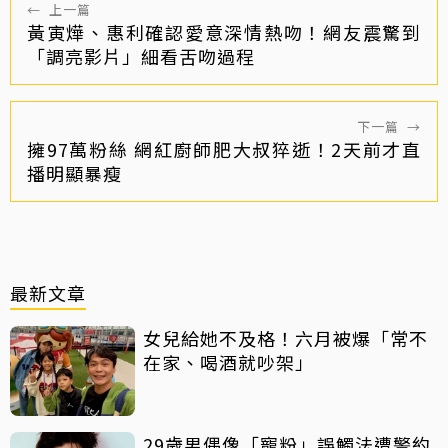
←
上一篇
黃寅燁、惠利確認愛意深情熱吻！網友震驚到
「調亮影片」細看舌吻過程
下一篇
→
擁97萬粉絲 網紅廚師肥大叔猝逝！2天前才直
播明顯暴瘦
最新文章
女兒給她不及格！六月被爆「常不
在家、喝酒就吵架」
29歲男偶像「寵粉」誤觸法遭警約