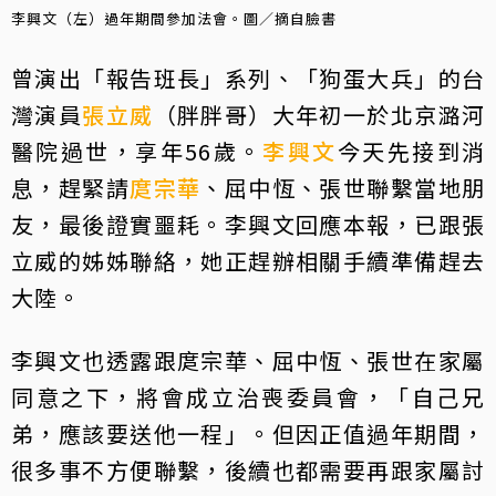
李興文（左）過年期間參加法會。圖／摘自臉書
曾演出「報告班長」系列、「狗蛋大兵」的台
灣演員
張立威
（胖胖哥）大年初一於北京潞河
醫院過世，享年56歲。
李興文
今天先接到消
息，趕緊請
庹宗華
、屈中恆、張世聯繫當地朋
友，最後證實噩耗。李興文回應本報，已跟張
立威的姊姊聯絡，她正趕辦相關手續準備趕去
大陸。
李興文也透露跟庹宗華、屈中恆、張世在家屬
同意之下，將會成立治喪委員會，「自己兄
弟，應該要送他一程」。但因正值過年期間，
很多事不方便聯繫，後續也都需要再跟家屬討