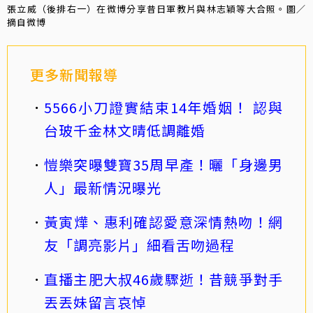
張立威（後排右一）在微博分享昔日軍教片與林志穎等大合照。圖／
摘自微博
更多新聞報導
5566小刀證實結束14年婚姻！ 認與
台玻千金林文晴低調離婚
愷樂突曝雙寶35周早產！曬「身邊男
人」最新情況曝光
黃寅燁、惠利確認愛意深情熱吻！網
友「調亮影片」細看舌吻過程
直播主肥大叔46歲驟逝！昔競爭對手
丟丟妹留言哀悼