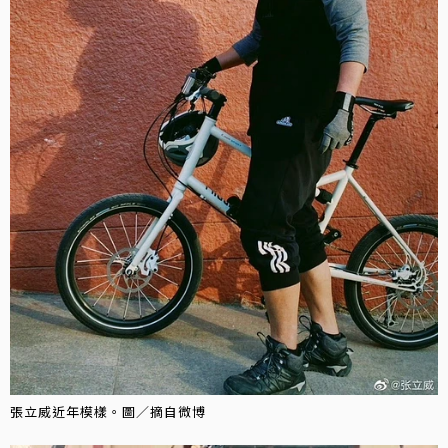
張立威近年模樣。圖／摘自微博