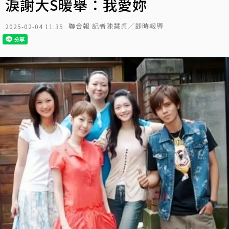
淚謝大S暖舉：我愛妳
聯合報 記者陳慧貞／即時報導
2025-02-04 11:35