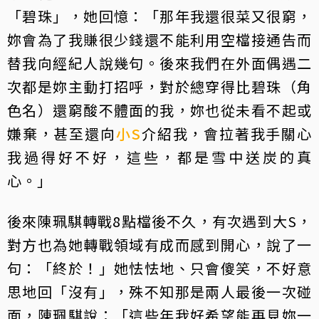
「碧珠」，她回憶：「那年我還很菜又很窮，
妳會為了我賺很少錢還不能利用空檔接通告而
替我向經紀人說幾句。後來我們在外面偶遇二
次都是妳主動打招呼，對於總穿得比碧珠（角
色名）還窮酸不體面的我，妳也從未看不起或
嫌棄，甚至還向
小S
介紹我，會拉著我手關心
我過得好不好，這些，都是雪中送炭的真
心。」
後來陳珮騏轉戰8點檔後不久，有次遇到大S，
對方也為她轉戰領域有成而感到開心，說了一
句：「終於！」她怯怯地、只會傻笑，不好意
思地回「沒有」，殊不知那是兩人最後一次碰
面，陳珮騏說：「這些年我好希望能再見妳一