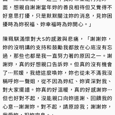
面，想親自謝謝當年妳的善良相待但又覺得不
好意思打擾，只是默默關注妳的消息，見妳困
擾時為妳祝福、妳幸福時為妳開心。」
陳珮騏滿懷對大S的感激與悲痛，「謝謝妳，
妳的沒明講的支持和鼓勵我都放在心底沒有忘
過，那些也都是我一直努力著的原因之一。謝
謝妳，真的好想親口告訴妳。但真的沒有機會
了…熙媛，我總這麼喚妳，妳也從未不滿我沒
稱呼妳一聲姐，從不因為妳紅、妳資深對我、
對大家擺譜。妳真的好溫暖，真的好感謝妳…
但也好對不起，沒能親口向妳道謝、回饋我的
心意…謝謝妳。對不起，請原諒我；謝謝妳，
我愛妳，祝妳安息。」