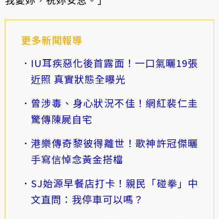
更多新聞報導
IU耳疾惡化後首露面！一口氣曬19張
近照 真實狀態全曝光
曾涉毒、身心狀況不佳！網紅裴仁圭
驚傳陳屍自宅
港樂傳奇黎彼得離世！歌神許冠傑曬
手寫信悼念黃金搭檔
SJ始源早餐店打卡！親民「碰拳」中
文直問：我停車可以嗎？