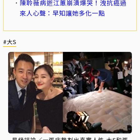
陳聆薇病逝江蕙崩潰爆哭！洩抗癌過
來人心聲：早知讓她多化一點
#大S
星級評論／一張床墊割出真實人性 大S和張