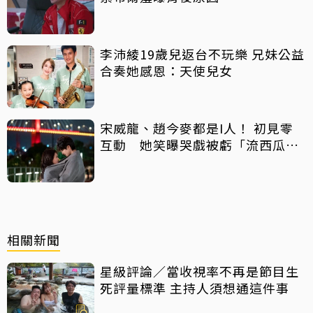
李沛綾19歲兒返台不玩樂 兄妹公益
合奏她感恩：天使兒女
宋威龍、趙今麥都是I人！ 初見零
互動 她笑曝哭戲被虧「流西瓜
汁」
相關新聞
星級評論／當收視率不再是節目生
死評量標準 主持人須想通這件事