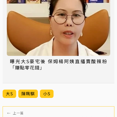
曝光大S豪宅後 保姆楊阿姨直播賣酸辣粉
「賺點零花錢」
大S
陳珮騏
小S
←
上一篇