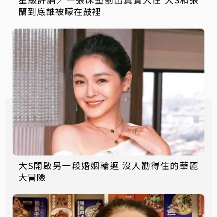
蘭到底誰被矇在鼓裡
大S開啟另一段婚姻輪迴 沒人勸得住的華麗
大冒險