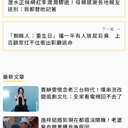
潛水正妹網紅李潤潤驟逝！母親感謝各地親友
送別：我都替她記著
下一篇
→
「蜘蛛人：重生日」播一半有人放屁巨臭 上
百觀眾扛不住衝出影廳逃命
最新文章
賈靜雯懷念老三台時代！嘆串流改
變追劇文化：全家看電視回不去了
逸祥結婚到現在都還沒開機！老婆
紫布爾羞曝背後原因