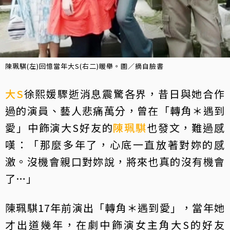
陳珮騏(左)回憶當年大S(右二)暖舉。圖／摘自臉書
大S
徐熙媛驟逝消息震驚各界，昔日與她合作
過的演員、藝人悲痛萬分，曾在「轉角＊遇到
愛」中飾演大S好友的
陳珮騏
也發文，難過感
嘆：「那麼多年了，心底一直放著對妳的感
激。沒機會親口對妳說，將來也真的沒有機會
了…」
陳珮騏17年前演出「轉角＊遇到愛」，當年她
才出道幾年，在劇中飾演女主角大S的好友