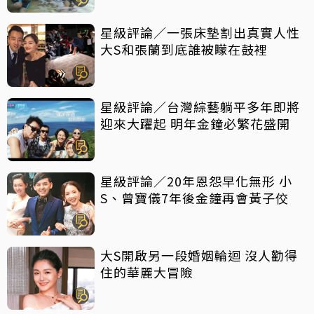
星級評論／一張床墊割出真實人性
大S和張蘭到底誰被矇在鼓裡
星級評論／台灣綜藝躺平多年即將
迎來大躍起 明年金鐘必繁花盛開
星級評論／20年恩怨早化無形 小
S、曾寶儀7年後金鐘再會黃子佼
大S開啟另一段婚姻輪迴 沒人勸得
住的華麗大冒險