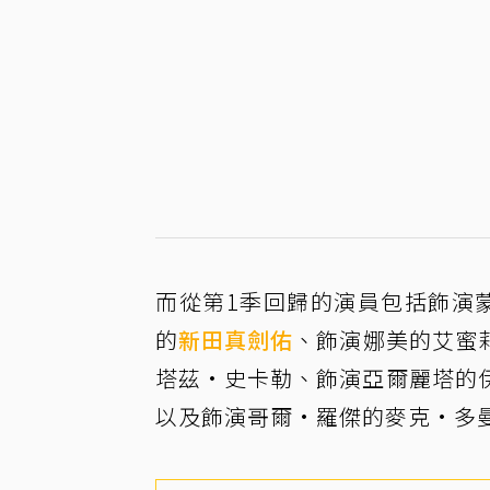
而從第1季回歸的演員包括飾演
的
新田真劍佑
、飾演娜美的艾蜜
塔茲·史卡勒、飾演亞爾麗塔的
以及飾演哥爾·羅傑的麥克·多