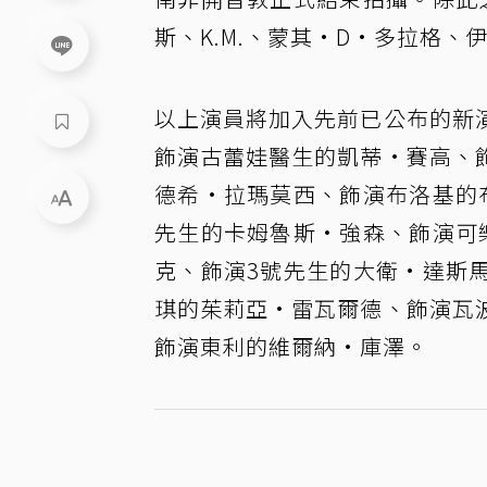
斯、K.M.、蒙其·D·多拉格、
以上演員將加入先前已公布的新
飾演古蕾娃醫生的凱蒂·賽高、
德希·拉瑪莫西、飾演布洛基的
先生的卡姆魯斯·強森、飾演可
克、飾演3號先生的大衛·達斯
琪的茱莉亞·雷瓦爾德、飾演瓦
飾演東利的維爾納·庫澤。