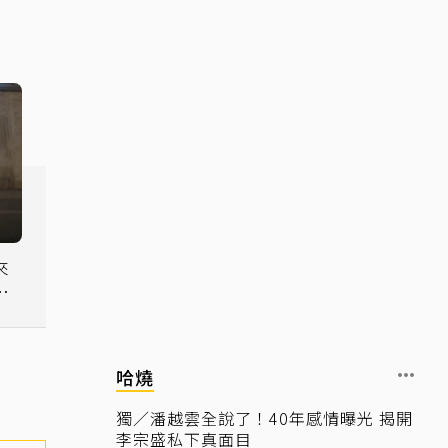
來
翻
哈燒
獨／潘越雲全說了！40年感情曝光 揭開
李宗盛私下真面目