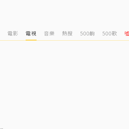
態
電影
電視
音樂
熱搜
500齣
500歌