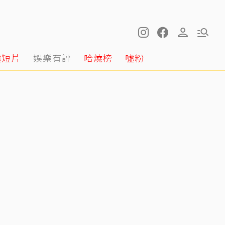
噓短片
娛樂有評
哈燒榜
噓粉