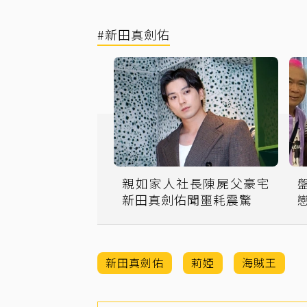
#新田真劍佑
親如家人社長陳屍父豪宅
新田真劍佑聞噩耗震驚
新田真劍佑
莉婭
海賊王