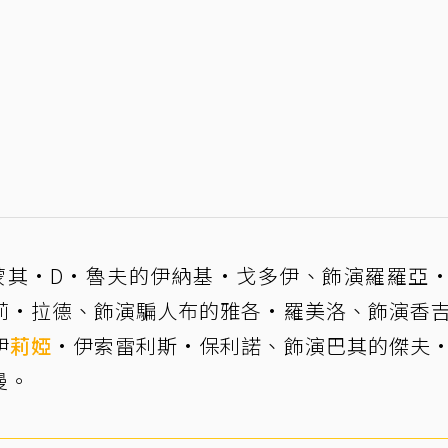
蒙其·D·魯夫的伊納基·戈多伊、飾演羅羅亞
莉·拉德、飾演騙人布的雅各·羅美洛、飾演香
伊
莉婭
·伊索雷利斯·保利諾、飾演巴其的傑夫
曼。