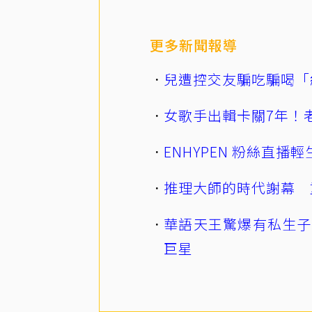
更多新聞報導
兒遭控交友騙吃騙喝「
女歌手出輯卡關7年！老
ENHYPEN 粉絲直
推理大師的時代謝幕 
華語天王驚爆有私生子
巨星