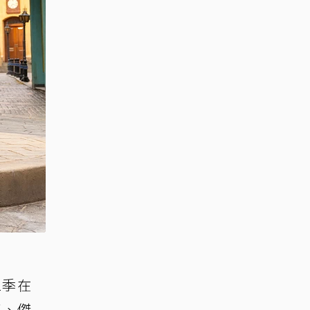
2季在
奴、傑