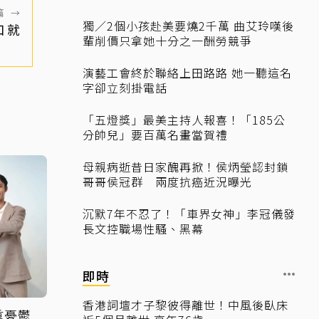
篇
→
獨／2個小孩赴美要燒2千萬 曲艾玲嘆後
口就
輩削價只拿她十分之一酬勞競爭
演藝工會終於聯絡上田路路 她一聽這名
字卻立刻掛電話
「五燈獎」最美主持人報喜！「185公
分帥兒」要百萬名畫當賀禮
母親病逝昔日家醜再掀！侯炳瑩認封鎖
哥哥侯冠群 兩度抗癌近況曝光
沉默7年不忍了！「車界女神」李冠儀發
長文控職場性騷、黑幕
即時
香港詞壇才子黎彼得離世！中風後臥床
重憂鬱