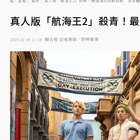
噓！星聞
電視
真人版「航海王2」殺青！最強漫改回歸倒數 全球
真人版「航海王2」殺青！
聯合報 記者陳穎／即時報導
2025-02-05 11:16