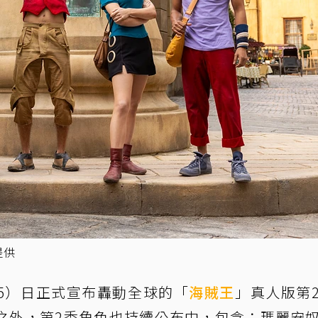
提供
今（5）日正式宣布轟動全球的「
海賊王
」真人版第
之外，第2季角色也持續公布中，包含：瑪麗安