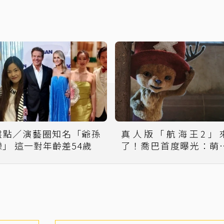
盤點／演藝圈知名「爺孫
真人版「航海王2」
戀」 這一對年齡差54歲
了！喬巴首度曝光：萌
全球