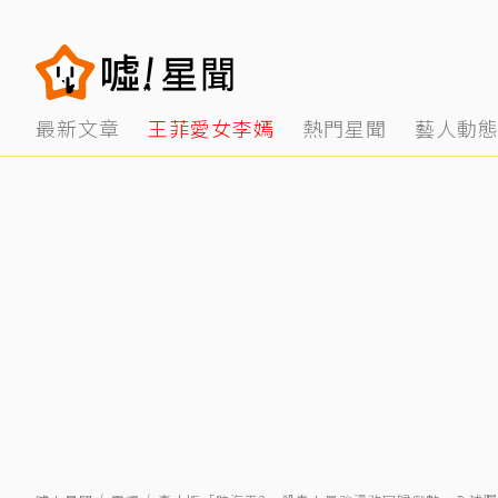
最新文章
王菲愛女李嫣
熱門星聞
藝人動