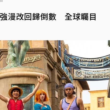
矚目
最強漫改回歸倒數 全球矚目