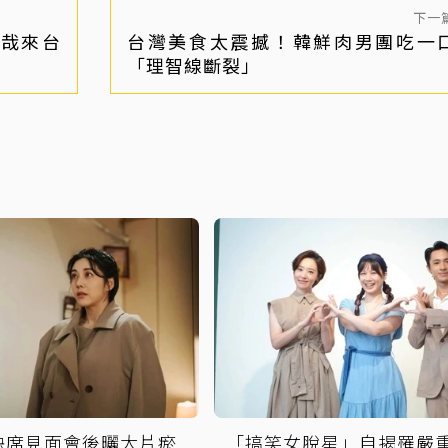
下一
哉來台
台灣美食太震撼！韓鮮肉男團吃一
「理智線斷裂」
缺席見面會後曬大片瘀
「搞笑女脫星」自揭罹嚴