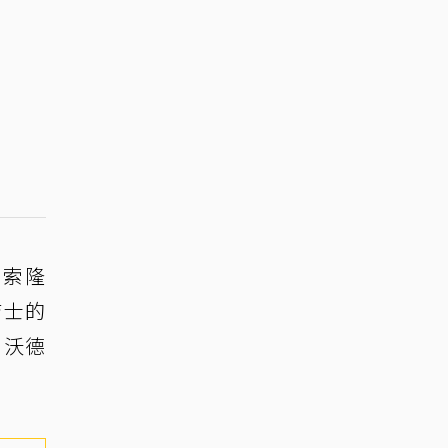
·索隆
吉士的
·沃德