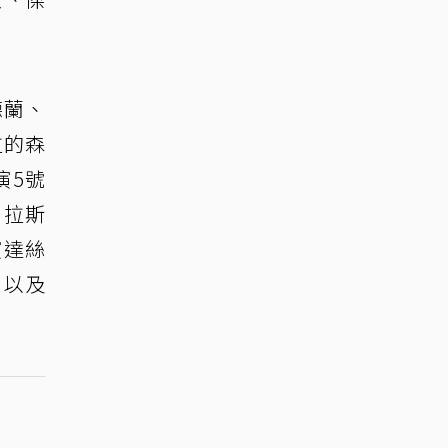
德蘭、
拉的森
演5號
·拉斯
演達絲
，以及