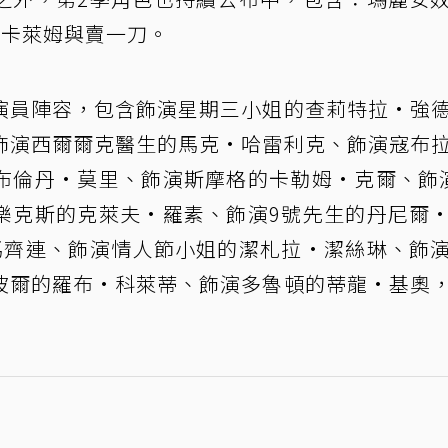
伊卡萊姆與賣一刀。
演員陣容，包含飾演星期三小姐的查莉特拉·強
飾演西爾爾克醫生的馬克·哈雷利克、飾演寇布
布倫丹·莫里、飾演斯摩格的卡勒姆·克爾、飾
樂克斯的克萊夫·羅素、飾演9號先生的丹尼爾
馬齊連、飾演情人節小姐的潔札拉·潔絲琳、飾
波爾的羅布·科萊蒂、飾演多魯頓的蒂龍·基奧