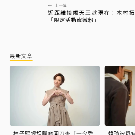
←
上一篇
近距離接觸天王趁現在！木村拓
「限定活動寵鐵粉」
最新文章
林子熙揭尪腦瘤開刀後「一夕禿
韓瑜被爆