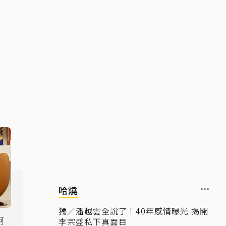
哈燒
獨／潘越雲全說了！40年感情曝光 揭開
阿
李宗盛私下真面目