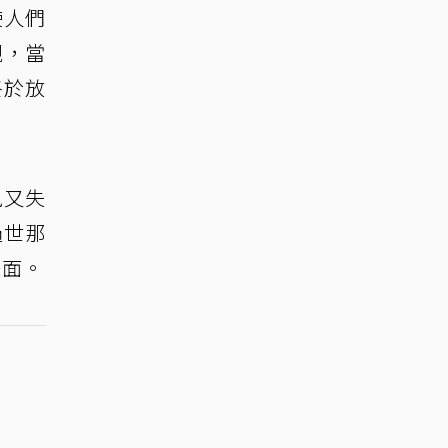
使人們
親，當
終於放
風又失
過世那
一面。