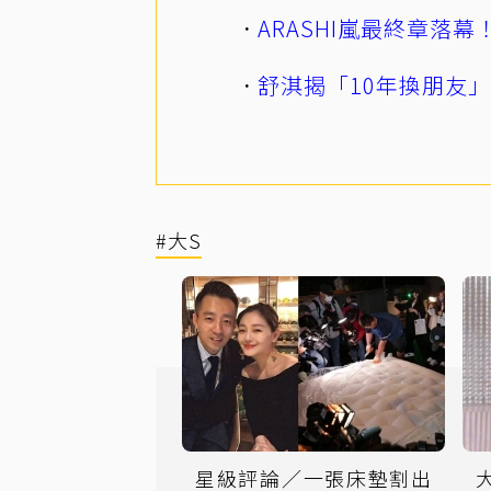
ARASHI嵐最終章落
舒淇揭「10年換朋友
#大S
星級評論／一張床墊割出