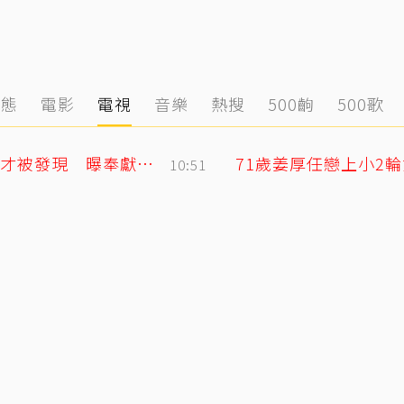
動態
電影
電視
音樂
熱搜
500齣
500歌
黃明志二舅孤身死在新加坡！遺體一週後才被發現 曝奉獻異鄉40年人生
10:51