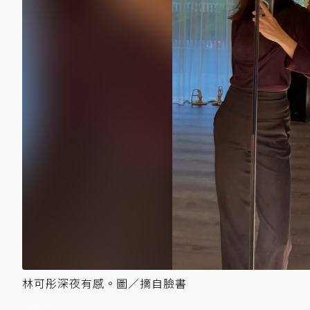
林可彤深夜有感。圖／摘自臉書