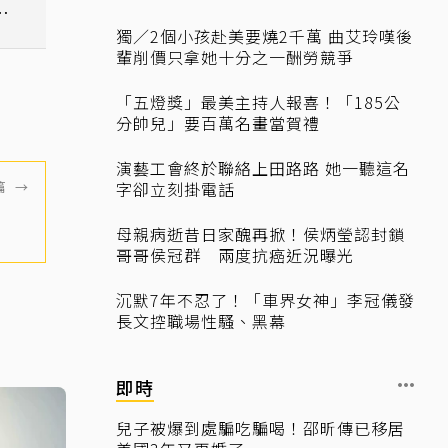
零
獨／2個小孩赴美要燒2千萬 曲艾玲嘆後
輩削價只拿她十分之一酬勞競爭
「五燈獎」最美主持人報喜！「185公
分帥兒」要百萬名畫當賀禮
演藝工會終於聯絡上田路路 她一聽這名
篇
→
字卻立刻掛電話
母親病逝昔日家醜再掀！侯炳瑩認封鎖
哥哥侯冠群 兩度抗癌近況曝光
沉默7年不忍了！「車界女神」李冠儀發
長文控職場性騷、黑幕
即時
兒子被爆到處騙吃騙喝！邵昕傳已移居