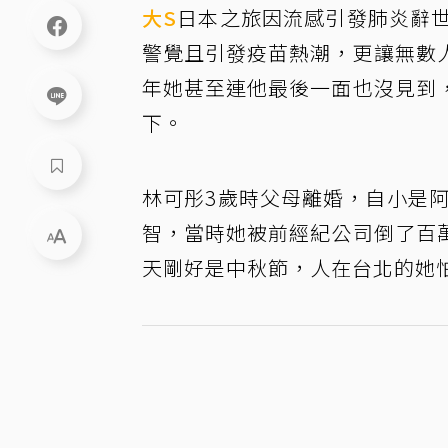
大S
日本之旅因流感引發肺炎辭世
警覺且引發疫苗熱潮，更讓無數
年她甚至連他最後一面也沒見到
下。
林可彤3歲時父母離婚，自小是阿
智，當時她被前經紀公司倒了百
天剛好是中秋節，人在台北的她