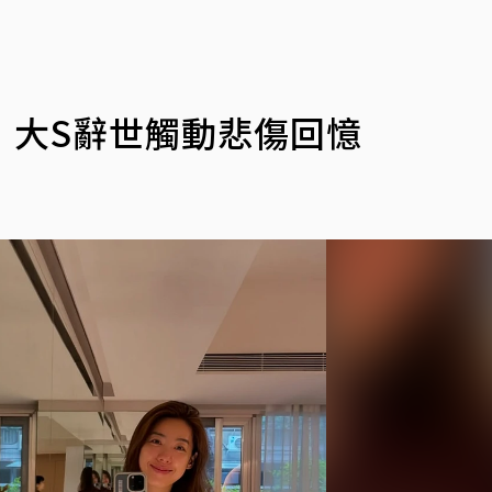
 大S辭世觸動悲傷回憶