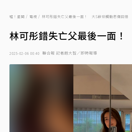
噓！星聞
電視
林可彤錯失亡父最後一面！ 大S辭世觸動悲傷回憶
林可彤錯失亡父最後一面！
聯合報 記者趙大智／即時報導
2025-02-06 00:40