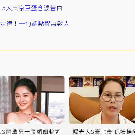
幕！5人東京巨蛋含淚告白
」定律！一句話點醒無數人
大S開啟另一段婚姻輪迴
曝光大S豪宅後 保姆楊