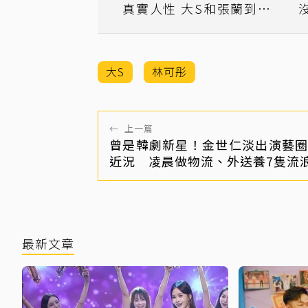
真實人性 大S和張蘭到底
誰被矇在鼓裡
大S
林可彤
←
上一篇
曾是韓劇新星！金世仁淡出演藝圈
近況 凌晨做物流、外送養7隻流
最新文章