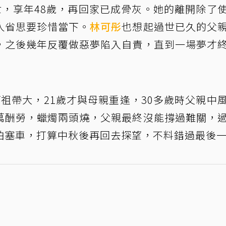
，享年48歲，再回家已成骨灰。她的離開除了
人省思要珍惜當下。
林可彤
也想起過世已久的父
，之後幾年反覆做惡夢陷入自責，直到一場夢才
祖帶大，21歲才與母親重逢，30多歲時父親中
萬酬勞，蠟燭兩頭燒，父親最終沒能撐過難關，
怕塞車，打算中秋後再回去探望，不料錯過最後