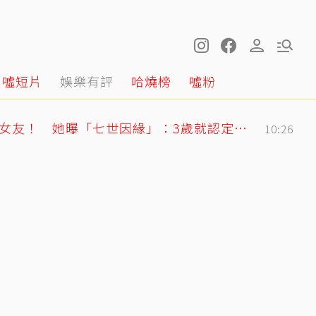
噓短片
娛樂有評
哈燒榜
噓粉
71歲姜厚任戀上小2輪女友！ 她曝「七世因緣」：3歲就認定是他
10:26