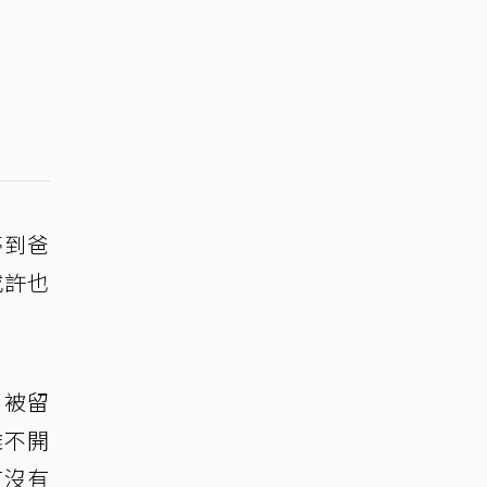
夢到爸
或許也
到被留
難不開
有沒有