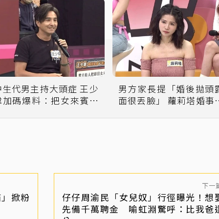
中生代男主持大頭症 王少
男方家長提「婚後拋頭
偉加碼爆料：把女來賓當
面很丟臉」 蘿莉塔婚事踩
後宮
煞車
下一
貓」掀粉
仔仔周渝民「女兒奴」行徑曝光！想
先備千萬聘金 喻虹淵驚呼：比我爸