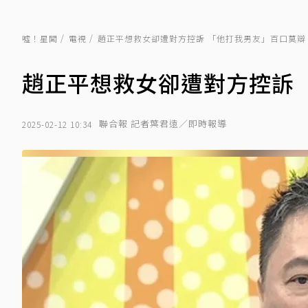
噓！星聞
電視
趙正平想救女卻遭對方控訴 「他打我男友」百口莫辯
趙正平想救女卻遭對方控訴 
聯合報 記者葉君遠／即時報導
2025-02-12 10:34