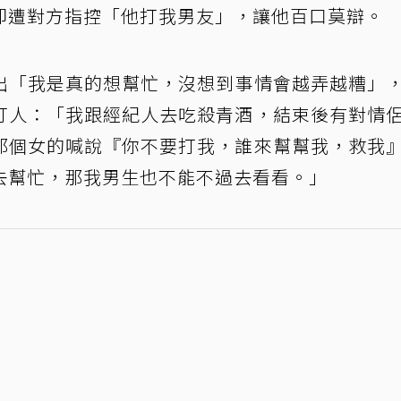
卻遭對方指控「他打我男友」，讓他百口莫辯。
出「我是真的想幫忙，沒想到事情會越弄越糟」
打人：「我跟經紀人去吃殺青酒，結束後有對情
那個女的喊說『你不要打我，誰來幫幫我，救我
去幫忙，那我男生也不能不過去看看。」