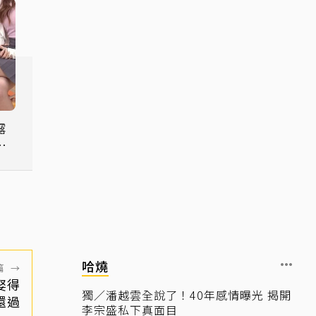
露
哈燒
篇
→
娶得
獨／潘越雲全說了！40年感情曝光 揭開
還過
李宗盛私下真面目