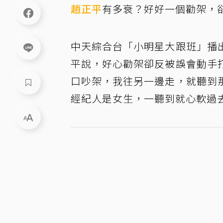
趙正平
有多衰？好好一個勸架，
中天綜合台「小明星大跟班」播
平說，好心勸架卻反被誤會動手
口吵架，我往另一邊走，就聽到
經紀人是女生，一聽到就心軟過