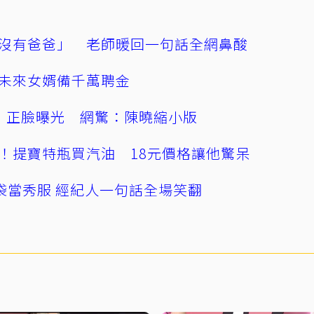
沒有爸爸」 老師暖回一句話全網鼻酸
未來女婿備千萬聘金
」正臉曝光 網驚：陳曉縮小版
！提寶特瓶買汽油 18元價格讓他驚呆
袋當秀服 經紀人一句話全場笑翻