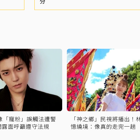
分
偶像「寵粉」誤觸法遭警
「神之鄉」民視將播出！
開露面呼籲遵守法規
憶繞境：像真的走完一趟