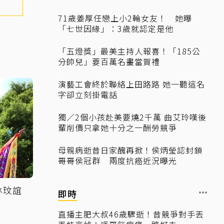
71歲姜厚任戀上小2輪女友！ 她曝
「七世因緣」：3歲就認定是他
「五燈獎」最美主持人報喜！「185公
分帥兒」要百萬名畫當賀禮
演藝工會終於聯絡上田路路 她一聽這名
字卻立刻掛電話
獨／2個小孩赴美要燒2千萬 曲艾玲嘆後
輩削價只拿她十分之一酬勞競爭
母親病逝昔日家醜再掀！侯炳瑩認封鎖
哥哥侯冠群 兩度抗癌近況曝光
林玟誼
即時
直播主肥大叔46歲驟逝！昔競爭對手丟