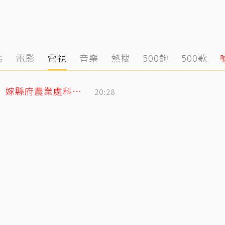
態
電影
電視
音樂
熱搜
500齣
500歌
姜厚任小2輪女友前夫曝光！以「余家菁」嫁縣府農業處科長 交往3月閃婚
20:28