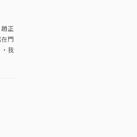
，趙正
侶在門
』，我