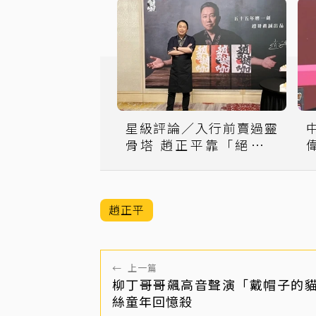
星級評論／入行前賣過靈
骨塔 趙正平靠「絕對味
蕾」54歲賣牛肉麵
趙正平
←
上一篇
柳丁哥哥飆高音聲演「戴帽子的
絲童年回憶殺