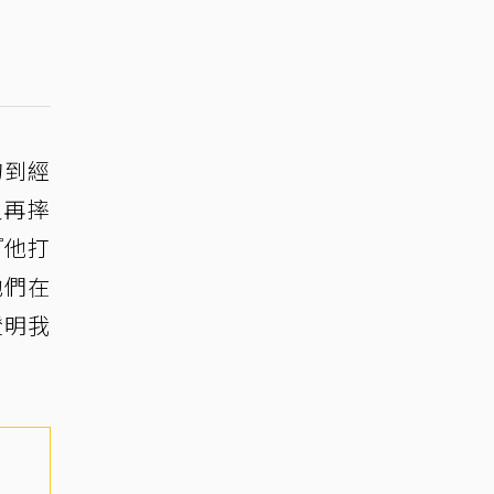
勾到經
又再摔
『他打
他們在
證明我