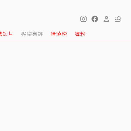
噓短片
娛樂有評
哈燒榜
噓粉