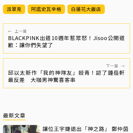
派翠克
阿諾史瓦辛格
白蓮花大飯店
←
上一篇
BLACKPINK出道10週年惹眾怒！Jisoo公開道
歉：讓你們失望了
下一篇
→
邱以太新作「我的神隊友」殺青！認了鍾岳軒
最反差 大咖男神驚喜客串
最新文章
讓位王宇婕退出「神之路」 鄭仲茵