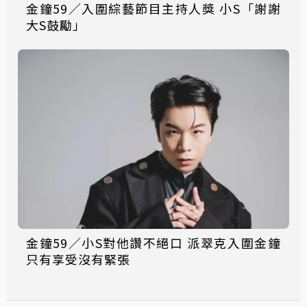
金鐘59／入圍綜藝節目主持人獎 小S「謝謝
大S鼓勵」
金鐘59／小S對他讚不絕口 派翠克入圍金鐘
只有享受沒有緊張