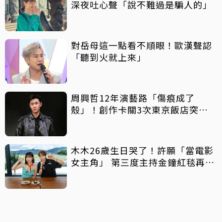
深夜吐心聲「說不難過是騙人的」
對岳母這一點看不順眼！歐漢聲認
「聽到火就上來」
周興哲12年演藝路「傷痕成了
殼」！創作卡關3次東京飯店突找
回靈感
木木26歲生日哭了！許願「當電影
女主角」 第三度主持金鐘紅毯再喊
話