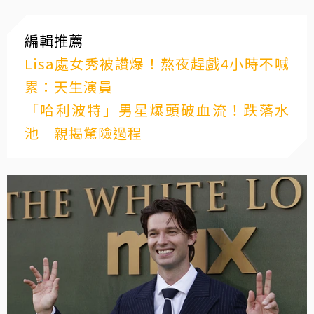
編輯推薦
Lisa處女秀被讚爆！熬夜趕戲4小時不喊
累：天生演員
「哈利波特」男星爆頭破血流！跌落水
池 親揭驚險過程