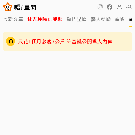
最新文章
林志玲曬帥兒照
熱門星聞
藝人動態
電影
電
只花1個月激瘦7公斤 許富凱公開驚人內幕