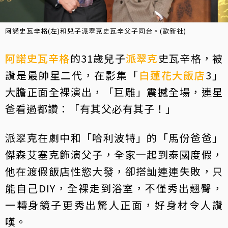
阿諾史瓦辛格(左)和兒子派翠克史瓦辛父子同台。(歐新社)
阿諾史瓦辛格
的31歲兒子
派翠克
史瓦辛格，被
讚是最帥星二代，在影集「
白蓮花大飯店
3」
大膽正面全裸演出，「巨雕」震撼全場，連星
爸看過都讚：「有其父必有其子！」
派翠克在劇中和「哈利波特」的「馬份爸爸」
傑森艾塞克飾演父子，全家一起到泰國度假，
他在渡假飯店性慾大發，卻搭訕連連失敗，只
能自己DIY，全裸走到浴室，不僅秀出翹臀，
一轉身鏡子更秀出驚人正面，好身材令人讚
嘆。