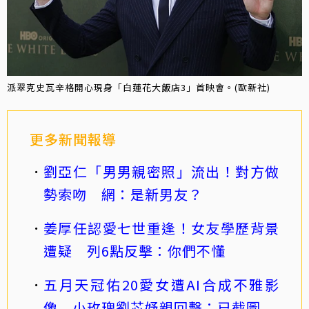
派翠克史瓦辛格開心現身「白蓮花大飯店3」首映會。(歐新社)
更多新聞報導
劉亞仁「男男親密照」流出！對方做
勢索吻 網：是新男友？
姜厚任認愛七世重逢！女友學歷背景
遭疑 列6點反擊：你們不懂
五月天冠佑20愛女遭AI合成不雅影
像 小玫瑰劉芯妤親回擊：已截圖