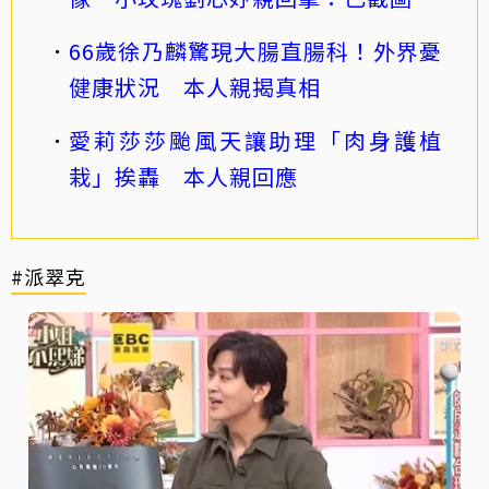
66歲徐乃麟驚現大腸直腸科！外界憂
健康狀況 本人親揭真相
愛莉莎莎颱風天讓助理「肉身護植
栽」挨轟 本人親回應
#派翠克