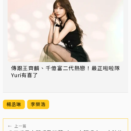
傳跟王齊麟、千億富二代熱戀！最正啦啦隊
Yuri有喜了
楊丞琳
李榮浩
←
上一篇