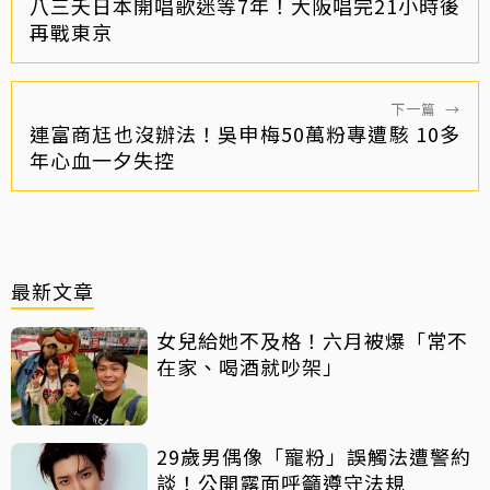
八三夭日本開唱歌迷等7年！大阪唱完21小時後
再戰東京
下一篇
→
連富商尪也沒辦法！吳申梅50萬粉專遭駭 10多
年心血一夕失控
最新文章
女兒給她不及格！六月被爆「常不
在家、喝酒就吵架」
29歲男偶像「寵粉」誤觸法遭警約
談！公開露面呼籲遵守法規