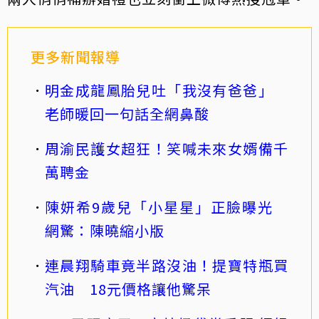
更多新聞報導
明金成龍鳳胎兒吐「我沒有爸爸」
老師暖回一句話全網鼻酸
周渝民護女超狂！笑喊未來女婿備千
萬聘金
陳妍希9歲兒「小星星」正臉曝光
網驚：陳曉縮小版
連晨翔騎車竟半路沒油！提寶特瓶買
汽油 18元價格讓他驚呆