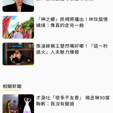
「神之鄉」民視將播出！林玟誼憶
繞境：像真的走完一趟
張凌赫親王楚然嘴好嘟！「這一秒
過火」人夫魅力爆發
相關新聞
才淚吐「很多不友善」 楊丞琳90度
鞠躬：我沒有變過