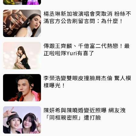
楊丞琳新加坡演唱會突取消 粉絲不
滿官方公告刷留言問：為什麼！
傳跟王齊麟、千億富二代熱戀！最
正啦啦隊Yuri有喜了
李榮浩變雙眼皮撞臉周杰倫 驚人模
樣曝光！
陳妍希與陳曉婚變近照曝 網友洩
「同框親密照」遭打臉