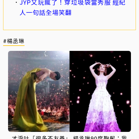
JYP又玩瘋了！穿垃圾袋當秀服 經紀
人一句話全場笑翻
#楊丞琳
才淚吐「很多不友善」 楊丞琳90度鞠躬：我