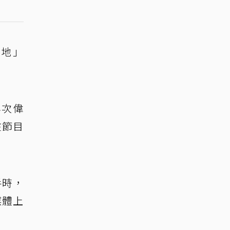
境地」
再次偉
在節目
手時，
媒體上