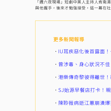
「週六夜現場」短劇中黑人主持人肯南
與他握手，後來才勉強接受，這一幕在社
更多新聞報導
IU耳疾惡化後首露面！
曾涉毒、身心狀況不佳
港樂傳奇黎彼得離世！
SJ始源早餐店打卡！
陳聆薇病逝江蕙崩潰爆