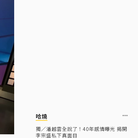
哈燒
獨／潘越雲全說了！40年感情曝光 揭開
李宗盛私下真面目