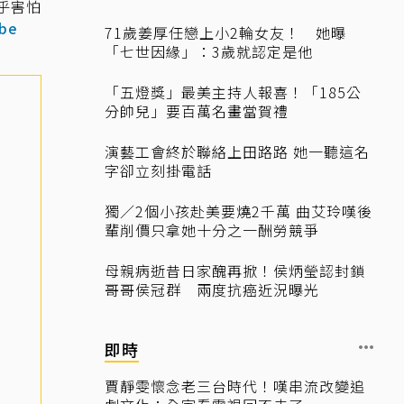
乎害怕
be
71歲姜厚任戀上小2輪女友！ 她曝
「七世因緣」：3歲就認定是他
「五燈獎」最美主持人報喜！「185公
分帥兒」要百萬名畫當賀禮
演藝工會終於聯絡上田路路 她一聽這名
字卻立刻掛電話
獨／2個小孩赴美要燒2千萬 曲艾玲嘆後
輩削價只拿她十分之一酬勞競爭
母親病逝昔日家醜再掀！侯炳瑩認封鎖
哥哥侯冠群 兩度抗癌近況曝光
即時
賈靜雯懷念老三台時代！嘆串流改變追