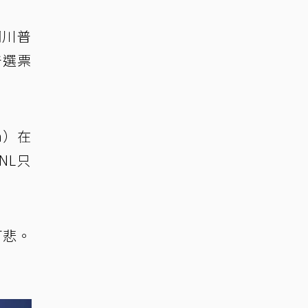
調川普
普選票
en）在
NL只
可悲。