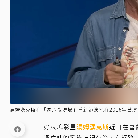
湯姆漢克斯在「週六夜現場」重新飾演他在2016年曾
好萊塢影星
湯姆漢克斯
近日在喜
諷意味的種族歧視行為，在網路