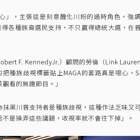
心」，主張這是刻意醜化川粉的過時角色，強
選中，獲得各種族裔選民支持，不只贏得總統大選，在
 F. KennedyJr.）顧問的勞倫（Link Laur
把種族歧視標籤貼上MAGA的套路真是噁心，S
英觀看的無趣節目。」
命抹黑川普支持者是種族歧視，這種作法乏味又
而不是操弄這些議題，收視率就不會往下掉」。