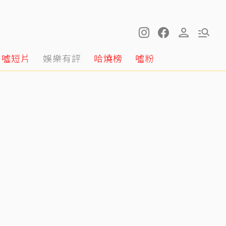
噓短片
娛樂有評
哈燒榜
噓粉