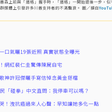
湯普森上前與「道格」握手時，「道格」一開始退後一步，似
群媒體上引發許多川普支持者的不滿聲浪。 圖／擷自
YouTu
一口氣曬19張近照 真實狀態全曝光
！網紅裴仁圭驚傳陳屍自宅
歌神許冠傑曬手寫信悼念黃金搭檔
親民「碰拳」中文直問：我停車可以嗎？
哭！洩抗癌過來人心聲：早知讓她多化一點