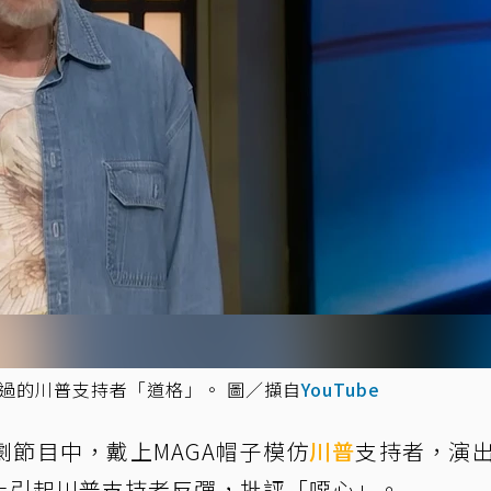
演過的川普支持者「道格」。 圖／擷自
YouTube
劇節目中，戴上MAGA帽子模仿
川普
支持者，演
上引起川普支持者反彈，批評「噁心」。