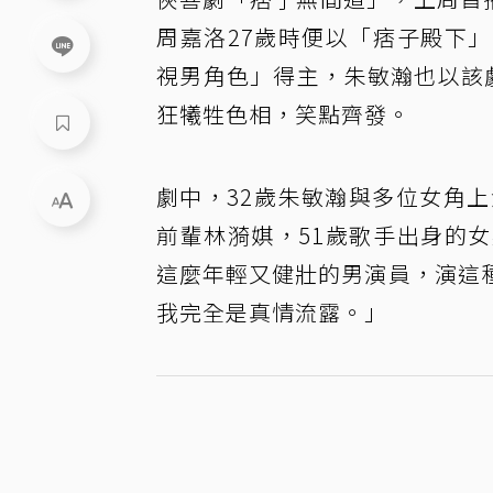
周嘉洛27歲時便以「痞子殿下
視男角色」得主，朱敏瀚也以該
狂犧牲色相，笑點齊發。
劇中，32歲朱敏瀚與多位女角
前輩林漪娸，51歲歌手出身的
這麼年輕又健壯的男演員，演這
我完全是真情流露。」