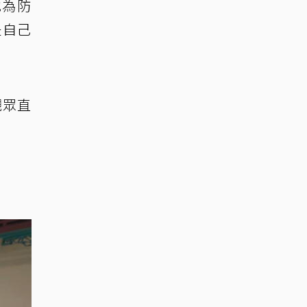
他為防
是自己
觀眾直