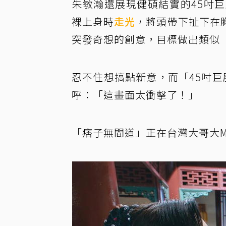
朱敏瀚還展現健碩結實的45吋
裸上身時
走光
，將頭帶下扯下在
突發奇想的創意，目標做出類似「
忍不住想搞點新意，而「45吋巨
呼：「這畫面太衝擊了！」
「痞子無間道」正在台灣大哥大My