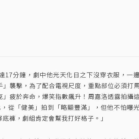
達17分鐘，劇中他光天化日之下沒穿衣服，一
手」襲擊，為了配合電視尺度，重點部位必須打
克」疲於奔命，爆笑指數飆升！周嘉洛透露拍攝
化，從「健美」拍到「略顯豐滿」，但他不怕曝
條底褲，劇組肯定會幫我打好格子。」