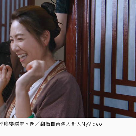
壁咚變嬌羞。圖／翻攝自台灣大哥大MyVideo