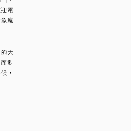
歡迎電
形象瘋
身的大
「面對
時候，