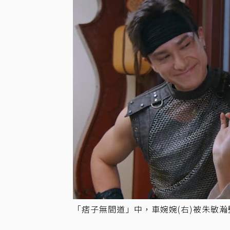
「痞子無間道」中，車婉婉(右)被朱敏瀚