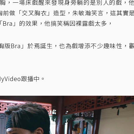
巨胸，一場床戲醒來發現身旁躺的是別人的戲，
胸前做「交叉胸衣」造型，朱敏瀚笑言，這其實
Bra」的效果，他搞笑稱因裸露戲太多，
胸版Bra」於焉誕生，也為戲增添不少趣味性，
Video跟播中。