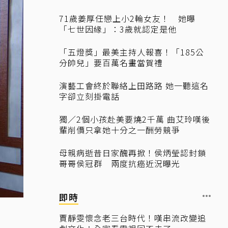
71歲姜厚任戀上小2輪女友！ 她曝
「七世因緣」：3歲就認定是他
「五燈獎」最美主持人報喜！「185公
分帥兒」要百萬名畫當賀禮
演藝工會終於聯絡上田路路 她一聽這名
字卻立刻掛電話
獨／2個小孩赴美要燒2千萬 曲艾玲嘆後
輩削價只拿她十分之一酬勞競爭
母親病逝昔日家醜再掀！侯炳瑩認封鎖
哥哥侯冠群 兩度抗癌近況曝光
即時
賈靜雯懷念老三台時代！嘆串流改變追