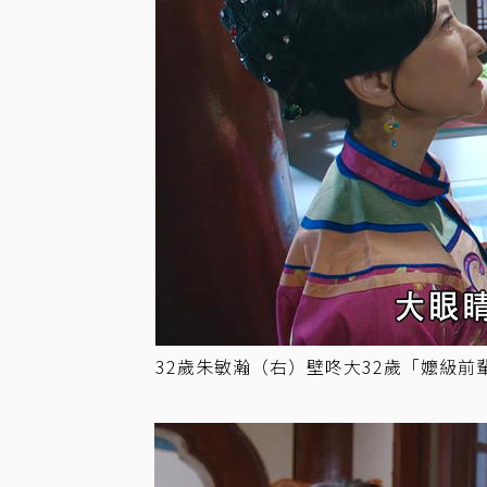
32歲朱敏瀚（右）壁咚大32歲「嬤級前輩