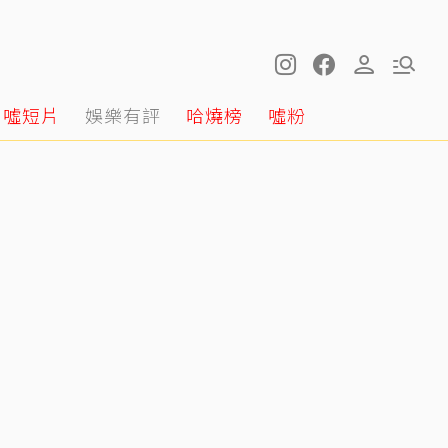
噓短片
娛樂有評
哈燒榜
噓粉