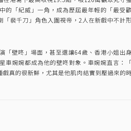
」中的「紀威」一角，成為歷屆最年輕的「最受
劇「裴千刀」角色入圍視帝，2人在新戲中不計
上演「壁咚」場面，甚至還讓64歲、香港小姐出
女星車婉婉都成為他的壁咚對象。車婉婉直言：
種戲真的很新鮮，尤其是他肌肉結實到壓過來的