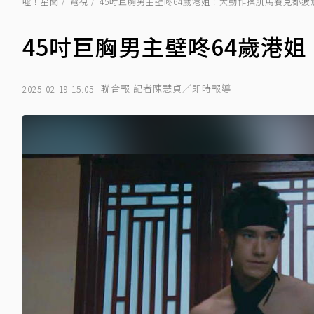
噓！星聞
電視
45吋巨胸男主壁咚64歲港姐！大動作操肌馬賽克都疲
45吋巨胸男主壁咚64歲港
聯合報 記者陳慧貞／即時報導
2025-02-19 15:05