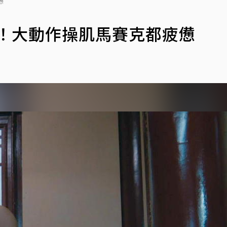
憊
姐！大動作操肌馬賽克都疲憊