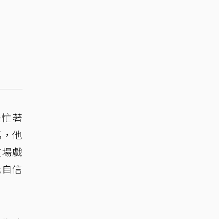
邊忙著
馬，他
這場戲
光自信