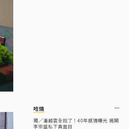
哈燒
獨／潘越雲全說了！40年感情曝光 揭開
李宗盛私下真面目