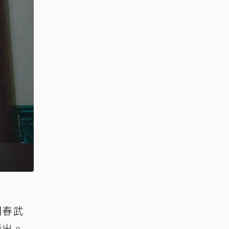
開春武
播出。