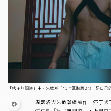
「痞子無間道」中，朱敏瀚「45吋巨胸版Bra」是自己的
周嘉洛與朱敏瀚繼前作「痞子殿下」
俠喜劇「痞子無間道」，上周首播