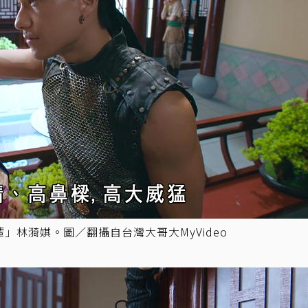
」林漪娸。圖／翻攝自台灣大哥大MyVideo