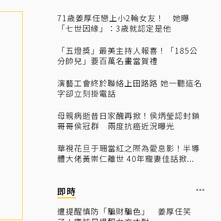
71歲姜厚任戀上小2輪女友！ 她曝
「七世因緣」：3歲就認定是他
「五燈獎」最美主持人報喜！「185公
分帥兒」要百萬名畫當賀禮
演藝工會終於聯絡上田路路 她一聽這名
字卻立刻掛電話
母親病逝昔日家醜再掀！侯炳瑩認封鎖
哥哥侯冠群 兩度抗癌近況曝光
華視花旦于珊當紅之際為愛息影！半導
體大佬黃崇仁離世 40年寵妻佳話掀...
即時
遭提醒慎防「騙財騙色」 姜厚任笑