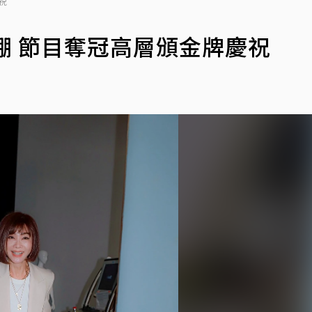
祝
棚 節目奪冠高層頒金牌慶祝