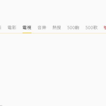
態
電影
電視
音樂
熱搜
500齣
500歌