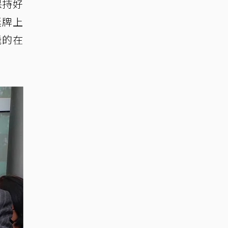
保持好
獎牌上
飛的在