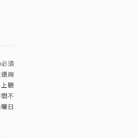
動必須
生還詢
目上聽
時間不
去曬日