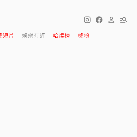
噓短片
娛樂有評
哈燒榜
噓粉