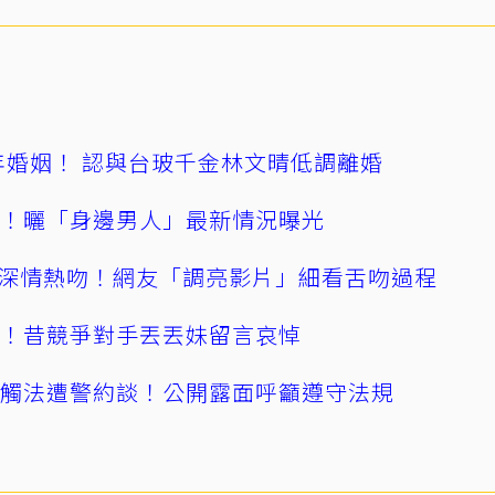
4年婚姻！ 認與台玻千金林文晴低調離婚
產！曬「身邊男人」最新情況曝光
深情熱吻！網友「調亮影片」細看舌吻過程
逝！昔競爭對手丟丟妹留言哀悼
誤觸法遭警約談！公開露面呼籲遵守法規