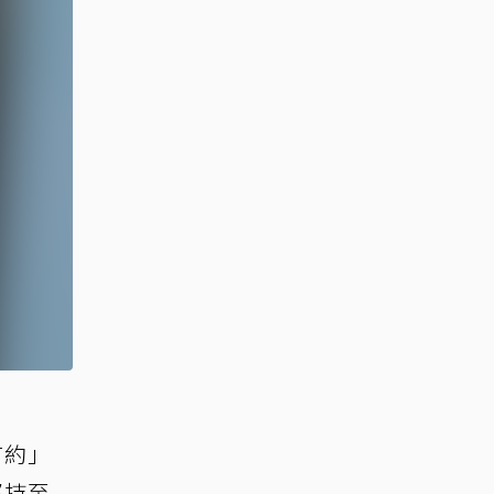
有約」
堅持至