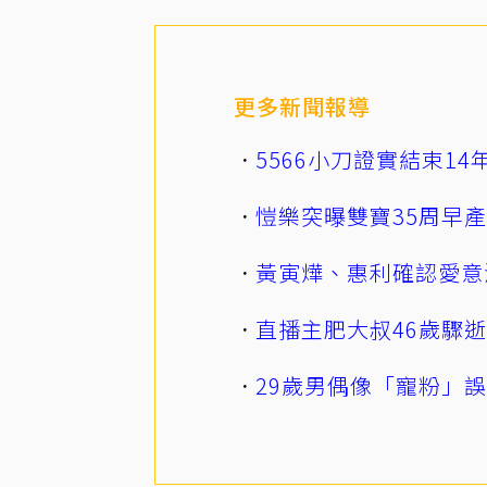
更多新聞報導
5566小刀證實結束1
愷樂突曝雙寶35周早
黃寅燁、惠利確認愛意
直播主肥大叔46歲驟
29歲男偶像「寵粉」