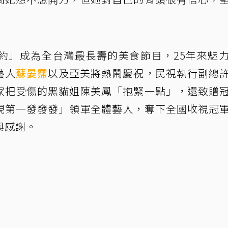
約」成為全台灣最長壽的美食節目，25年來魅
藝人
蘇晏霈
以及亞美將熱鬧慶祝，民視執行副總
家把受傷的黑貓姐陳美鳳「抱緊一點」，還致贈
視第一發發發」領軍全體藝人，奪下全國收視冠
與感謝。