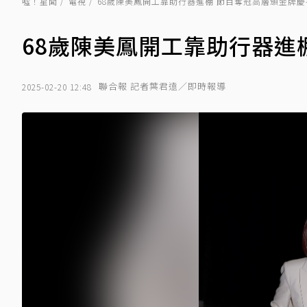
噓！星聞
電視
68歲陳美鳳開工靠助行器進棚 節目奪冠高層頒金牌慶
68歲陳美鳳開工靠助行器進
聯合報 記者葉君遠／即時報導
2025-02-20 12:48