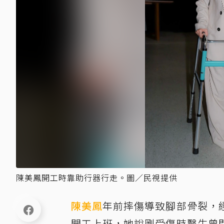
陳美鳳開工時靠助行器行走。圖／民視提供
陳美鳳
年前摔傷導致腳部骨裂，
開工上班，她說剛受傷時醫生曾