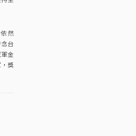
力依然
許念台
冠軍金
軍，獎