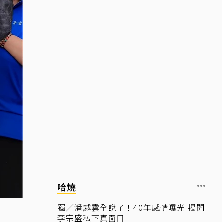
哈燒
獨／潘越雲全說了！40年感情曝光 揭開
李宗盛私下真面目